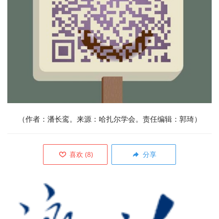
（作者：潘长鸾。来源：哈扎尔学会。责任编辑：郭琦）
喜欢
(
8
)
分享