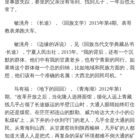
里事故失踪，赛里的父亲没有等到、找到儿子，一年后也无
常了。
敏洮舟：《长途》，《回族文学》2015年第4期。表哥
教表弟跑大车。
敏洮舟：《边缘的诉说》，见《回族当代文学典藏丛书
·长途》，宁夏人民出社，2015年。“我的背后，还有一个沉
默的群体。他们中有我的甘肃老乡，也有宁青新的同行。如
果将这个群体做一个总的归纳，比如地域和民族方面的，我
想，他们该有一个准确的名属：大西北的回民司机。”
马有福：《地下的回回》，《青海湖》2012年第1
期。“改革开放之后，当化隆人选择面馆，循化人远上青藏
线几乎占领了长途贩运的半壁江山时，大通人眼睛始终盯住
的还是煤窑。在茫茫祁连山的默勒、威力哈达大大小小的公
私煤矿上，从下井的小伙到守门的老人，几乎全是大通的回
民。从青海到山西、从甘肃窑街到陕西榆林，凡开矿的人都
知道大通人人是把式，再复杂的采矿环境都难不倒大通的矿