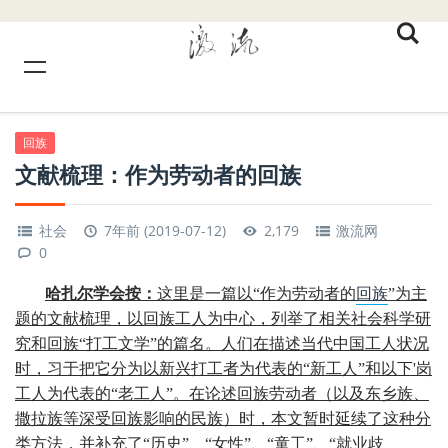
回族
文献梳理：作为劳动者的回族
社会
7年前 (2019-07-12)
2,179
激流网
0
哈扎尔学会
按：
这里是一篇以“作为劳动者的
回族
”为主
题的文献梳理，以回族工人为中心，列举了相关社会科学研
究和回族“打工文学”的篇名。人们在描述当代中国工人状况
时，习于把它分为以新兴打工者为代表的“新工人”和以下'岗
工人为代表的“老工人”。在论述回族劳动者（以及东乡族、
撒拉族等深受回族影响的民族）时，本文暂时延续了这种分
类方法，并补充了“历史”、“女性”、“童工”、“就业歧