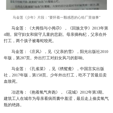
马金莲《少年》片段：“要怀着一颗感恩的心给厂里做事”
马金莲：《大拇指与小拇尕》，《回族文学》2013年第
4期。留守妇女和留守儿童的悲剧。母亲摘枸杞，父亲在外
打工，两个孩子被毒蛇咬死。
马金莲：《庄风》，见《父亲的雪》，阳光出版社2010
年版，第287页。外出打工对妇女风习的影响。
马金莲：《孔雀菜》，见《绣鸳鸯》，中国言实出版
社，2017年版，第158页。少年外出打工，吃不了苦最后卖
血致死。
冶进海：《抱着氧气奔跑》，《花城》2012年第3期。
建筑工人在城市为母亲看病而囊中羞涩，最后走上偷卖氧气
瓶的绝路。