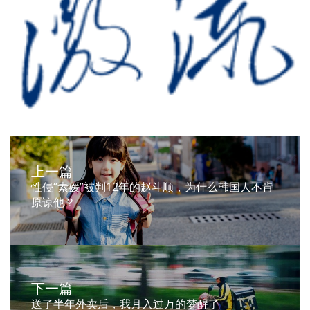
上一篇
性侵“素媛”被判12年的赵斗顺，为什么韩国人不肯
原谅他？
下一篇
送了半年外卖后，我月入过万的梦醒了