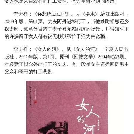
女人也是来自农村的打工女性、有过坐台小姐的经历。
李进祥：《你想吃豆豆吗》。见《换水》,漓江出版社，
2009年版，第61页。丈夫阿丹进城打工，当他难耐相思还乡
探妻时，却意外目睹了妻子被无赖纠缠的场景，并得知村里
的许多留守女人都有被无赖以帮忙干活为由诱骗。
李进祥：《女人的河》。见《女人的河》，宁夏人民出
版社，2012年版，第1页。原刊《回族文学》2004年第3期。
年轻妻子思念外出打工的丈夫。有一段是女主婆婆回忆男主
父亲和哥哥的打工悲剧。