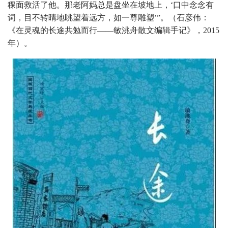
稞面救活了他。那老阿妈总是盘坐在坡地上，‘口中念念有
词，目不转睛地眺望着远方，如一尊雕塑’”。（石彦伟：
《在灵魂的长途共勉而行——敏洮舟散文编辑手记》，2015
年）。