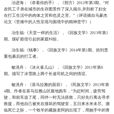
冶进海：《牵着你的手》，《朔方》2012年第3期。“对
农民工子弟在城市的生存图景作了深入揭示,并剖析了妇女
在打工生活中的肉体之苦和也灵之苦。”（评语摘自马豪杰
论文《苦难中的人性呈现与困境中的精神坚守》）
冶生福:《天堂一样的生活》，《回族文学》2013年第1
期。煤矿赔偿引起的家庭纠纷。
冶生福:《钱事》，《回族文学》2014年第1期。拾到贵
重包裹后的打工者。
敏洮舟：《冰火雀儿山》，《回族文学》2011年第6
期。描写了冰雪路上两个长途司机之间的情谊。
敏洮舟：《喜马拉雅的面容》，《民族文学》2013年第
4期。作者在喜马拉雅山区腹地跑车，“为赶时间，疲劳驾
驶，和前车追了尾，同伴一时无法搭救，只好先行离去寻求
救援，而他自己被夹在撞坏的驾驶室，五日来水米未尽。濒
临死亡之际，一个牧羊的藏族老阿妈出现了，用她手中的青