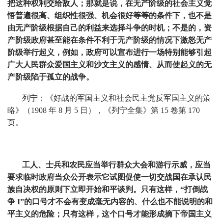
把这种权利交给敌人；那就是说，在无产阶级的社会主义觉
悟普遍很高、组织性很强、机会很好等等的条件下，也不是
由无产阶级根据自己的利益来选择斗争的时机；不是的，资
产阶级政府甚至能在条件不利于无产阶级的情况下激怒无产
阶级举行起义，例如，政府可以宣布进行一场特别能够引起
广大人民群众爱国主义和沙文主义的感情、从而使起义的无
产阶级陷于孤立的战争。
列宁：《好战的军国主义和社会民主党反军国主义的策
略》（1908 年 8 月 5 日），《列宁全集》第 15 卷第 170
页。
工人、士兵和农民应当举行群众大会和游行示威，应当
要求临时政府当众公开表示它试图促使一切交战国在承认民
族自决权的原则下立即开始和平谈判。只有这样，“打倒战
争 I”的口号才不会有变成毫无内容的、什么也不能说明的和
平主义的危险；只有这样，这个口号才能形成摘下帝国主义