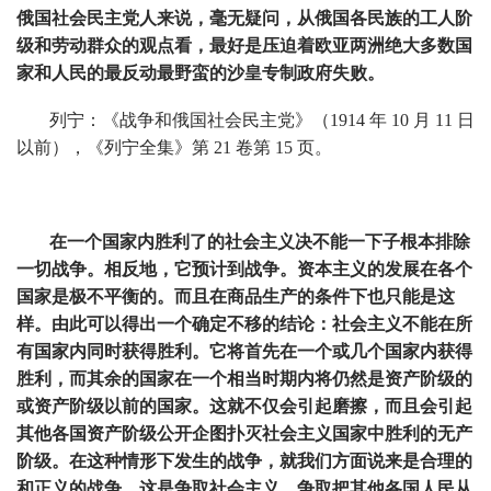
俄国社会民主党人来说，毫无疑问，从俄国各民族的工人阶
级和劳动群众的观点看，最好是压迫着欧亚两洲绝大多数国
家和人民的最反动最野蛮的沙皇专制政府失败。
列宁：《战争和俄国社会民主党》（1914 年 10 月 11 日
以前），《列宁全集》第 21 卷第 15 页。
在一个国家内胜利了的社会主义决不能一下子根本排除
一切战争。相反地，
它预计到战争。资本主义的发展在各个
国家是极不平衡的。而且在商品生产的条件下也只能是这
样。由此可以得出一个确定不移的结论：社会主义不能在所
有国家内同时获得胜利。它将首先在一个或几个国家内获得
胜利，而其余的国家在一个相当时期内将仍然是资产阶级的
或资产阶级以前的国家。这就不仅会引起磨擦，而且会引起
其他各国资产阶级公开企图扑灭社会主义国家中胜利的无产
阶级。在这种情形下发生的战争，就我们方面说来是合理的
和正义的战争。这是争取社会主义、争取把其他各国人民从