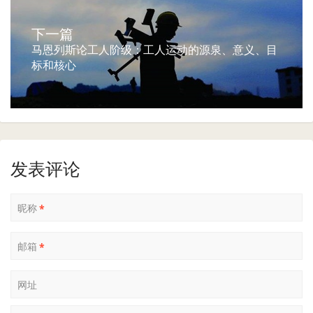
下一篇
马恩列斯论工人阶级：工人运动的源泉、意义、目
标和核心
发表评论
昵称
*
邮箱
*
网址