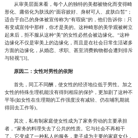
从审美层面来看，每个人的独特的美都被物化而变得畸
形化、庸俗化为肤浅的“面容姣好、身材可人、皮肤白皙”；
适合于自己的身体被宣传称为“有瑕疵”的，他们告诉你：只
有变成宣传中那样，你才是美的。这种畸形的美学观被树立
起来后，拒不服从这种“美”的女性必然会被边缘化。“这种
边缘化不仅是审美上的边缘化，而且是在社会日常生活诸多
方面的边缘化，从婚恋、求职、甚至消费购物都会遭到排斥
与轻视”[3]。
原因二：女性对男性的依附
首先，同工不同酬，使女性的经济地位低于男性。加之
女性的特殊生理机能没有得到相应的保护，更加剧了这种不
平等(如女性在生理期的工作强度没有减轻、仍在哺乳期就
得回去工作等)。
其次，私有制家庭使女性成为了家务劳动的主要承担
者，“家务的料理失去了公共的性质。它与社会不再相干
了。它变成了一种私人的服务，妻子成为主要的家庭女仆，