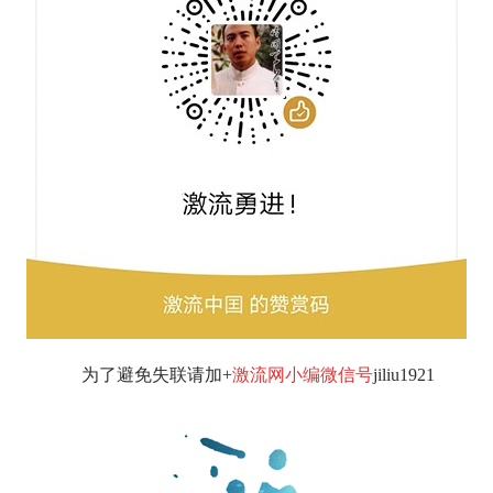
为了避免失联请加+
激流网小编微信号
jiliu1921