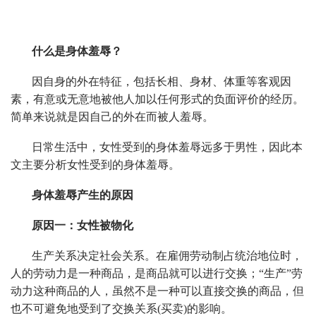
什么是身体羞辱？
因自身的外在特征，包括长相、身材、体重等客观因
素，有意或无意地被他人加以任何形式的负面评价的经历。
简单来说就是因自己的外在而被人羞辱。
日常生活中，女性受到的身体羞辱远多于男性，因此本
文主要分析女性受到的身体羞辱。
身体羞辱产生的原因
原因一：女性被物化
生产关系决定社会关系。在雇佣劳动制占统治地位时，
人的劳动力是一种商品，是商品就可以进行交换；“生产”劳
动力这种商品的人，虽然不是一种可以直接交换的商品，但
也不可避免地受到了交换关系(买卖)的影响。