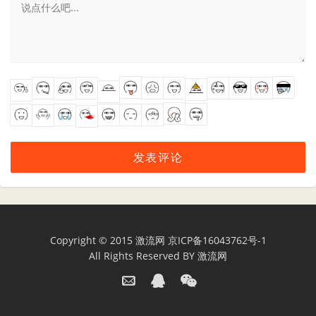
Copyright © 2015
激流网
京ICP备16043762号-1
All Rights Reserved BY
激流网