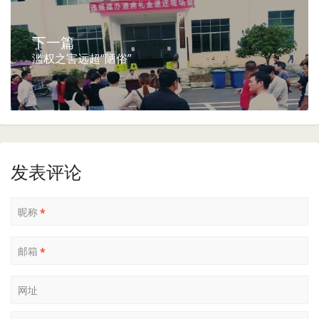
下一篇
滥权之害远超“陋俗”
发表评论
昵称
*
邮箱
*
网址