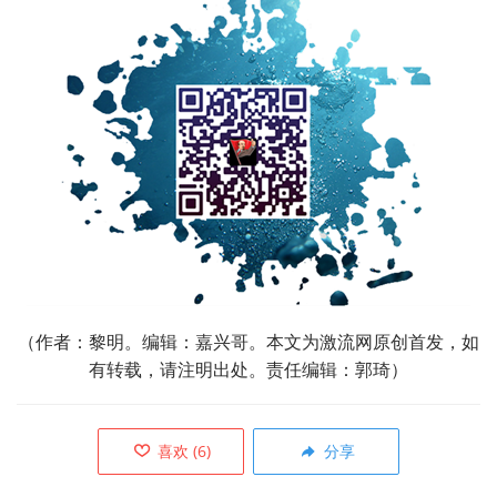
（作者：黎明。编辑：嘉兴哥。本文为激流网原创首发，如
有转载，请注明
出处。责任
编辑：郭琦）
喜欢
(
6
)
分享