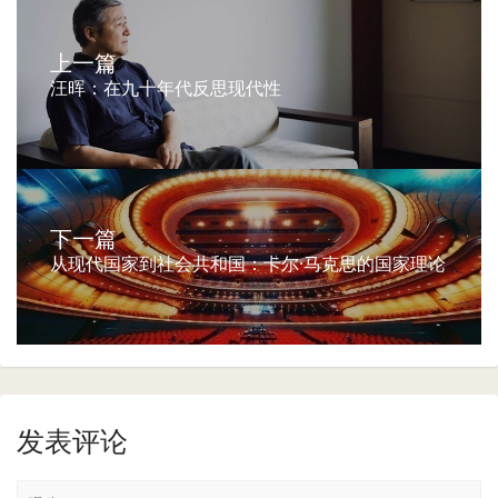
上一篇
汪晖：在九十年代反思现代性
下一篇
从现代国家到社会共和国：卡尔·马克思的国家理论
发表评论