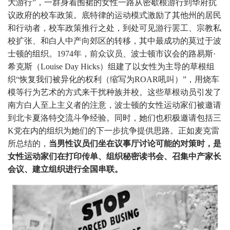
大游行”，一群身着围裙的女性一路从密歇根游行到华府抗
议政府的校车政策。底特律的运动模式激励了其他州的居民
和行动者，校车政策推行之处，到处可见游行罢工、宗教私
校扩张、和白人中产向郊区的转移，其中最成功的莫过于波
士顿的组织。1974年，前众议员、波士顿市议会的路易斯·
希克斯（Louise Day Hicks）组建了以女性为主导的草根组
织“恢复我们被异化的权利（缩写为ROAR吼叫）”，用烧车
模等行为艺术的方式来干扰种族并校。这些草根动员引发了
南方白人至上主义者的注意，波士顿的女性运动家们被邀请
到北卡夏洛特交流斗争经验。同时，她们也积极邀请包括三
K党在内的组织为她们的下一步抗争提供思路。正如麦克雷
所总结的，
当男性议员们坐在议事厅讨论可能的对策时，是
女性运动家们在打印传单、组织秘密读书会、召集中产家长
会议、建立组织进行全国串联。