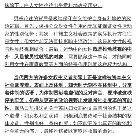
抹除下，白人女性往往出乎意料地改变历史。
男权论述的背后是极端保守主义维护自身有利地位的政
治逻辑。首先，保持公众对女性作用的无知能保证女性运动
家的性别优势；其次，种族主义社会政策的实际执行方往往
是女性，但女性却无法直接影响主流政治，这是将女性歧视
与种族歧视相结合；最后，运动中的女性
既是推动歧视的中
介，又是被男性歧视的对象
，需要隐藏这一事实，才能同时
利用女性在家庭教育等方面的特殊作用巩固这种权力结构。
当代西方的许多女权主义者实际上正是这样被资本主义
社会豢养着。表面上反体制，却无时无刻不在体制中，分享
着体制的话语，为体制贡献着虚假的反对声音。要冲破这秩
序的牢笼，仍需从更高的政治视野出发思考社会变革的可能
性。
保马日前推送的关于苏联妇女部的文章阐明的也正是这
个道理：妇女权利之获得，归根到底要依赖于社会结构的整
体改造。性别也好、身份也罢，如不能召唤出真正的政治和
社会革命的伟力，最终难逃被既定秩序收编的命运。