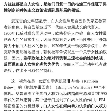
方往往都是白人女性，是她们日复一日的枯燥工作保证了男
性制定的种族主义政策渗透到最基层的领域。
麦克雷的史料还显示，白人女性利用自己作为家庭教育
者的角色，将自己塑造成下一代白人健康成长的代言人。
1950年代反对联合国运动中，欧格登等人声称，白人女性最
贴近人们的日常生活，因而也就有更大的正当性去阻止外部
势力干预白人社区的教育。1970年代波士顿校车争议中，希
克斯则更明确地提出，强制校车争议就是一个关于女性的议
题。因此，
选举政治上的绝对弱势和主流社会的性别歧视，
反而逼迫白人女性化劣势为优势
，在白人至上运动中抢占话
语权，作出不可取代的贡献。
这一视角在另一位历史学家凯瑟琳·毕鲁（Kathleen
Belew）的《把战争带回家》（Bring the War Home）中也有
体现。毕鲁追溯了美国白人权力运动的越战根源和直到1990
年代的发展态势，其中也专门提到了白人女性的作用。FBI
解密档案的分析显示
，白人女性在崇尚暴力仇杀的白人权力