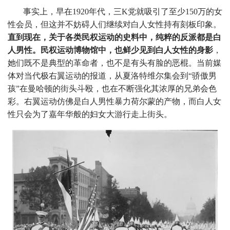
事实上，早在1920年代，三K党就吸引了至少150万的女
性会员，但这并不妨碍人们继续对白人女性持有刻板印象。
直到现在，关于各类民权运动的史料中，纯粹的反派都是白
人男性。民权运动博物馆中，也鲜少见到白人女性的身影
，
她们既不是典型的革命者，也不是有头有脸的恶棍。当前媒
体对当代极右翼运动的报道，从夏洛特维尔集会到“骄傲男
孩”在曼哈顿的街头斗殴，也在不断强化其浓厚的兄弟会色
彩。右翼运动仿佛是白人男性暴力荷尔蒙的产物，而白人女
性只会为了嘉年华般的妇女大游行走上街头。