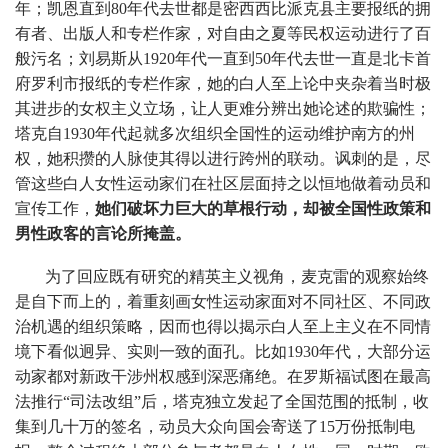
年；凯恩直到80年代去世都是密西西比派克县主要报纸的拥
有者、出版人和专栏作家，对自由之夏等民权运动进行了百
般污名；刘易斯从1920年代一直到50年代去世一直是北卡首
府罗利市报纸的专栏作家，她的白人至上论中夹杂着当时极
其进步的女权主义立场，让人更难分辨出她论述的欺骗性；
塔克自1930年代起就多次组织全国性的运动维护南方的州
权，她积攒的人脉使其得以进行跨州的联动。讽刺的是，尽
管这些白人女性运动家们在社区层面持之以恒地做着动员和
宣传工作，
她们破坏力巨大的草根行动，却被全国性政策和
男性政客的言论所掩盖。
为了回应既有研究的精英主义视角，麦克雷的观察始终
是自下而上的，着重刻画女性运动家面对不同社区、不同政
治机遇的组织策略，因而也得以揭示白人至上主义在不同情
境下看似迥异、实则一致的面孔。比如1930年代，大部分运
动家都对新政干涉州权感到深恶痛绝。在罗斯福试图在最高
法推行“司法改组”后，塔克独立发起了全国范围的抵制，收
集到几十万的签名，动员大众向国会寄送了15万份抵制电