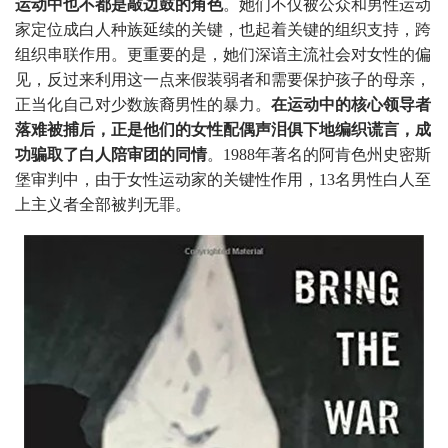
运动中也不都是敲边鼓的角色
。她们不仅被公众和男性运动
家定位成白人种族延续的关键，也起着关键的组织支持，跨
组织串联作用。更重要的是，她们深谙主流社会对女性的偏
见，反过来利用这一点来假装弱者和需要保护孩子的母亲，
正当化自己对少数族裔男性的暴力。
在运动中的核心领导者
落难被捕后，正是他们的女性配偶声泪俱下地编织谎言，成
功骗取了白人陪审团的同情
。1988年著名的阿肯色州史密斯
堡审判中，由于女性运动家的关键性作用，13名男性白人至
上主义者全部被判无罪。