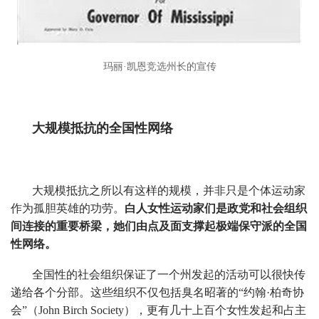
玛丽·凯恩竞选州长的宣传
大规模抵抗的全国性网络
大规模抵抗之所以有这样的规模，并非只是个体运动家
作为孤胆英雄的功劳。
白人女性运动家们是政党和社会组织
间连接的重要桥梁，她们由点及面支撑起极端保守派的全国
性网络。
全国性的社会组织保证了一个州发起的活动可以很快传
递给各个分部。这些组织不仅包括臭名昭著的“约翰·柏奇协
会”（John Birch Society），更有几十上百个女性发起和占主