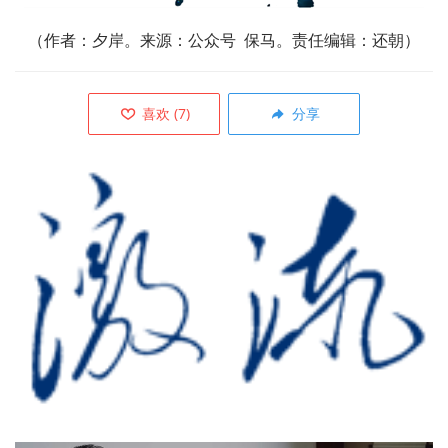
（作者：
夕岸
。来源：公众号 保马。责任编辑：还朝）
喜欢
(
7
)
分享