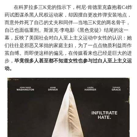
在科罗拉多三K党的指示下，柯尼·肯德里克森抱着C4炸
药试图谋杀黑人民权运动家，却因擅自更改炸弹安装地点，
而意外炸死了自己的丈夫和同伴—当地三K党的两名骨干，
自己也面临重刑。斯派克·李电影《黑色党徒》结尾的这一
幕，反映了美国社会对白人至上主义运动中女性的认识：她
们往往是邪恶又笨拙的家庭主妇，为了一点点物质利益而作
茧自缚。而即便这样的偏见，在传媒看来也已经是巨大的进
步，
毕竟很多人甚至都不知道女性也参与过白人至上主义运
动。