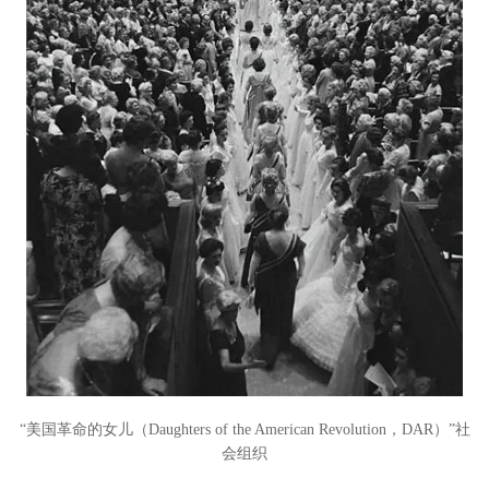
“美国革命的女儿（Daughters of the American Revolution，DAR）”社
会组织