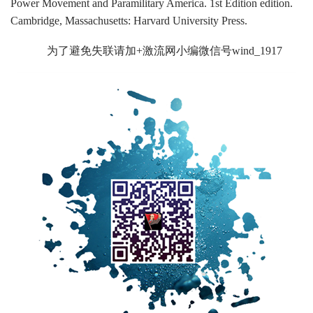
Power Movement and Paramilitary America. 1st Edition edition.
Cambridge, Massachusetts: Harvard University Press.
为了避免失联请加+激流网小编微信号wind_1917