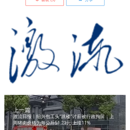
上一篇
激流日报丨绍兴包工头“跳楼”讨薪被行政拘留；上
周猪肉价格为每公斤51.21元 上涨11%