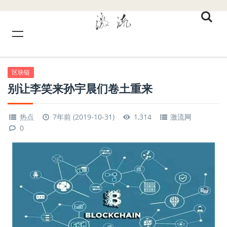
区块链
别让李笑来孙宇晨们卷土重来
热点
7年前 (2019-10-31)
1,314
激流网
0