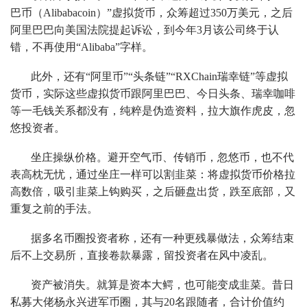
巴币（Alibabacoin）”虚拟货币，众筹超过350万美元，之后
阿里巴巴向美国法院提起诉讼，到今年3月该公司终于认
错，不再使用“Alibaba”字样。
此外，还有“阿里币”“头条链”“RXChain瑞幸链”等虚拟
货币，实际这些虚拟货币跟阿里巴巴、今日头条、瑞幸咖啡
等一毛钱关系都没有，纯粹是伪造资料，拉大旗作虎皮，忽
悠投资者。
坐庄操纵价格。避开空气币、传销币，忽悠币，也不代
表高枕无忧，通过坐庄一样可以割韭菜：将虚拟货币价格拉
高数倍，吸引韭菜上钩购买，之后砸盘出货，跌至底部，又
重复之前的手法。
据多名币圈投资者称，还有一种更残暴做法，众筹结束
后不上交易所，直接卷款暴露，留投资者在风中凌乱。
资产被消失。就算是资本大鳄，也可能变成韭菜。昔日
私募大佬杨永兴进军币圈，其与20名跟随者，合计价值约