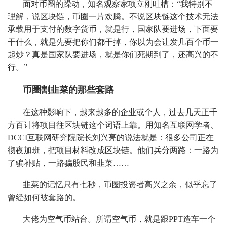
面对币圈的躁动，知名观察家项立刚吐槽：“我特别不
理解，说区块链，币圈一片欢腾。不说区块链这个技术无法
承载用于支付的数字货币，就是行，国家队要进场，下面要
干什么，就是先要把你们都干掉，你以为会让发几百个币一
起炒？真是国家队要进场，就是你们死期到了，还高兴的不
行。”
币圈割韭菜的那些套路
在这种影响下，越来越多的企业或个人，过去几天正千
方百计将项目往区块链这个词语上靠。用知名互联网学者、
DCCI互联网研究院院长刘兴亮的说法就是：很多公司正在
彻夜加班，把项目材料改成区块链。他们兵分两路：一路为
了骗补贴，一路骗股民和韭菜……
韭菜的记忆只有七秒，币圈投资者高兴之余，似乎忘了
曾经如何被套路的。
大佬为空气币站台。所谓空气币，就是跟PPT造车一个