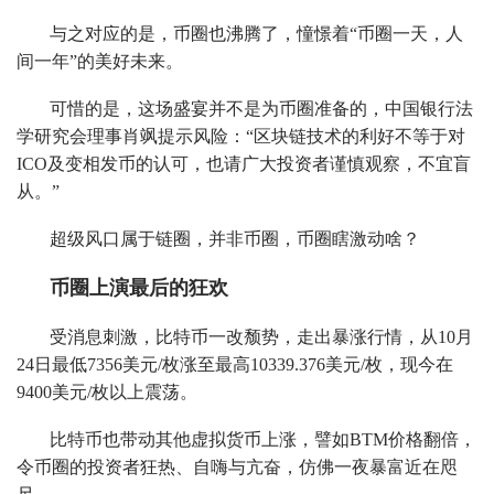
与之对应的是，币圈也沸腾了，憧憬着“币圈一天，人
间一年”的美好未来。
可惜的是，这场盛宴并不是为币圈准备的，中国银行法
学研究会理事肖飒提示风险：“区块链技术的利好不等于对
ICO及变相发币的认可，也请广大投资者谨慎观察，不宜盲
从。”
超级风口属于链圈，并非币圈，币圈瞎激动啥？
币圈上演最后的狂欢
受消息刺激，比特币一改颓势，走出暴涨行情，从10月
24日最低7356美元/枚涨至最高10339.376美元/枚，现今在
9400美元/枚以上震荡。
比特币也带动其他虚拟货币上涨，譬如BTM价格翻倍，
令币圈的投资者狂热、自嗨与亢奋，仿佛一夜暴富近在咫