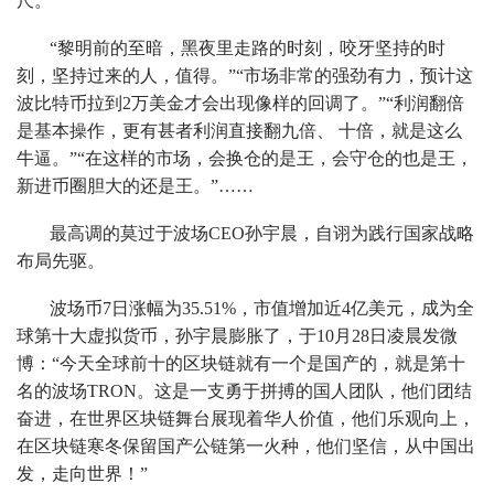
尺。
“黎明前的至暗，黑夜里走路的时刻，咬牙坚持的时
刻，坚持过来的人，值得。”“市场非常的强劲有力，预计这
波比特币拉到2万美金才会出现像样的回调了。”“利润翻倍
是基本操作，更有甚者利润直接翻九倍、 十倍，就是这么
牛逼。”“在这样的市场，会换仓的是王，会守仓的也是王，
新进币圈胆大的还是王。”……
最高调的莫过于波场CEO孙宇晨，自诩为践行国家战略
布局先驱。
波场币7日涨幅为35.51%，市值增加近4亿美元，成为全
球第十大虚拟货币，孙宇晨膨胀了，于10月28日凌晨发微
博：“今天全球前十的区块链就有一个是国产的，就是第十
名的波场TRON。这是一支勇于拼搏的国人团队，他们团结
奋进，在世界区块链舞台展现着华人价值，他们乐观向上，
在区块链寒冬保留国产公链第一火种，他们坚信，从中国出
发，走向世界！”