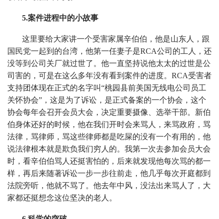
5.案件进程中的小故事
这里要给大家讲一个受害家属辛伯伯，他是山东人，跟
国民党一起到的台湾，他第一任妻子是RCA公司的工人，还
没等到公司关厂就过世了。他一直坚持说他太太的过世是公
司害的，可是在这么多年没有看到案件的进度。RCA受害者
支持团体现在正式的名字叫“桃园县前美国无线电公司员工
关怀协会”，这是为了诉讼，是正式备案的一个协会，这个
协会每年会召开会员大会，决定重要摄像、选举干部。新伯
伯身体还好的时候，他在我们开时会来骂人，来骂政府，骂
法律，骂律师，骂这些律师都是吃屎的没有一个有用的，他
说法律根本就是欺负我们穷人的。我第一次去参加会员大会
时，看辛伯伯骂人还挺害怕的，后来就发现他每次骂的都一
样，再后来随著诉讼一步一步往前走，他几乎每次开庭都到
法院旁听，他就不骂了。他去年中风，没法出来骂人了，大
家都还挺想念这位坚决的老人。
6.科学的突破