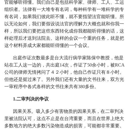
官能够听得懂。我们自己是包括科学家、律师、工人、工运
组织者。法律有一大堆专有名词，每种科学有一堆科学的专
有名词，如果我们彼此听不懂，就不要指望法官能听懂。所
以无论如何，我们要假设说法官的理解力大概也就和你我一
样，所以我们要把这些东西转化成你我都能听得懂的话，这
样处理后才送到法院去。这样的会议一个重的任务，就是把
这个材料弄成大家都能听得懂的一个会议。
出庭作证次数最多是台大流行病学家陈保中教授，他是
站在工人这一边的，共出庭14次，作证了50余小时，被RCA
公司的律师无情拷问了４２小时，他自己作证只有８小时。
但他还是挺过来了。另外我们还有大量的文书往来，双方光
一审程序中各式各样的文书往来共有380多份。
1.二审判决的争议
因果关系。吸入多少有害物质的因果关系，在二审判决
里被法院认可，这点不止是在台湾重要，而且在世界上绝大
多数地方的绝大多数污染物造成的损害，可能都非常重要。