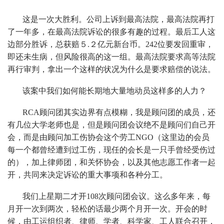
这是一次大胜利。公司上诉到最高法院，最高法院再打
了一年多，在最高法院诉讼的很多有趣的过程。最后工人这
边部分胜诉，总获赔５.２亿元新台币。242位要发回重审，
即还未生病，但风险很高的这一组。最高法院要求高等法院
再行审判，拿出一个这样的状况为什么是要求赔偿的说法。
该案中我们如何能长期地大量地动员这样多的人力？
RCA顾问团其实边界有点模糊，我是顾问团的成员，还
有几位大学老师也是，但是顾问团会议绝不是顾问们自己开
会，而是由顾问加工伤协会这个劳工NGO（这里边的会员
每一个都曾经遭到过工伤，现任的会长是一只手曾经受伤过
的），加上律师团，和关怀协会，以及其他志愿工作者一起
开，共同来决定诉讼的重大事项和各种分工。
我们上星期二才开108次顾问团会议。这么多年来，每
月开一次到两次，轻松的话最少两个月开一次。开会的时
候，由工运组织者、律师、学者、科学家、工人联合召开，