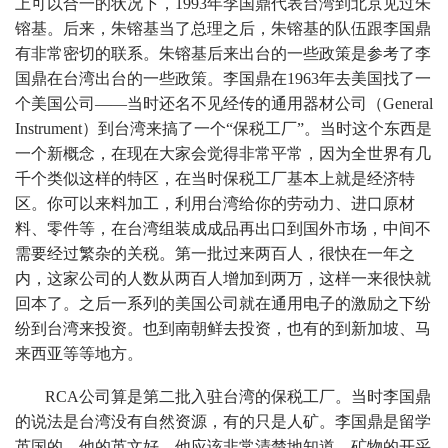
上可以合一的状况下，1993年李国鼎代表台湾到北京见过朱
镕基。后来，朱镕基当了总理之后，朱镕基的队伍跟李国鼎
有非常密切的联系。朱镕基后来出台的一些政策是参考了李
国鼎在台湾出台的一些政策。李国鼎在1963年去美国找了一
个美国公司——当时还名不见经传的通用器材公司（General
Instrument）到台湾来搞了一个“保税工厂”。当时这个东西是
一个新概念，在现在大家会觉得非常平常，因为全世界有几
千个类似这样的特区，在当时保税工厂基本上就是经济特
区。你可以来料加工，利用台湾给你的劳动力、进口原材
料、零件等，在台湾组装成成品再出口到国外市场，中间不
需要经过繁杂的关税。第一批过来两百人，很快在一年之
内，这家公司的人数从两百人增加到两万，这样一来很快就
回本了。之后一系列的美国公司就在通用电子的激励之下纷
纷到台湾来投资。也到南朝鲜去投资，也有的到新加坡、马
来西亚等等地方。
RCA公司算是第二批入驻台湾的保税工厂。当时李国鼎
的说法是台湾没有自然资源，有的只是人矿。李国鼎是留学
英国的，他的英文好，他应该非常清楚地知道，矿物的开采