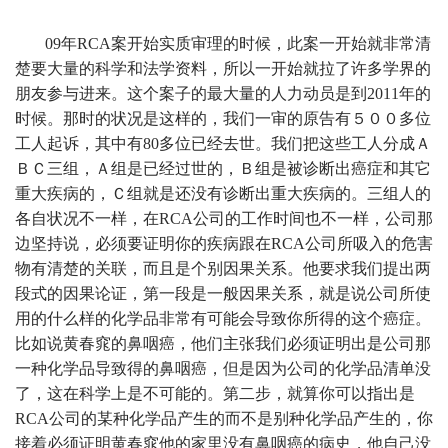
09年RCA案开始实质审理的时候，此案一开始就非常清
楚要大量的科学和法学资料，所以一开始就拉了许多学界的
朋友参与进来。这个案子的最大量的人力动员是到2011年的
时候。那时的状况是这样的，我们一审的原告有５００多位
工人起诉，其中有80多位已经去世。我们把这些工人分成Ａ
ＢＣ三组，Ａ组是已经过世的，Ｂ组是被诊断出癌症和其它
重大疾病的，Ｃ组就是还没有诊断出重大疾病的。三组人的
各自状况不一样，在RCA公司的工作时间也不一样，公司那
边坚持说，必须要证明你的疾病跟在RCA公司所吸入的危害
物有清楚的关联，而且是个别因果关系。他要求我们提出两
段式的因果论证，第一段是一般因果关系，就是说公司所使
用的什么样的化学品非常有可能会导致你所得的这个癌症。
比如说黄春窕的鼻咽癌，他们主张我们必须证明出是公司那
一种化学品导致得的鼻咽癌，但是因为公司的化学品清单没
了，这在科学上是不可能的。第二步，就算你可以指出是
RCA公司的某种化学品产生的而不是别种化学品产生的，你
接着必须证明黄春窕他的家里没有鼻咽癌的病史，他自己没