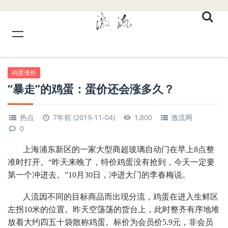
鸡蛋涨价
“暴走”的鸡蛋：蛋价还会涨多久？
热点
7年前 (2019-11-04)
1,800
激流网
0
上海浦东新区的一家大型商超玻璃自动门在早上8点整
准时打开。“昨天来晚了，特价鸡蛋没有抢到，今天一定要
第一个冲进去。”10月30日，冲进大门的李春梅说。
人流因不同的目标商品而出现分流，鸡蛋在进入生鲜区
左拐10米的位置。昨天空荡荡的货台上，此时整齐有序地堆
放着大约四五十袋散称鸡蛋。标价为会员价5.9元，非会员