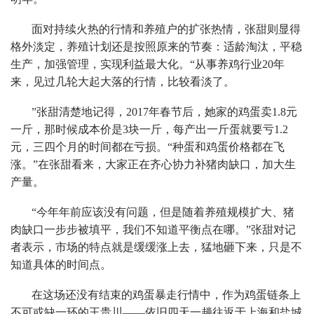
面对持续火热的行情和养殖户的扩张热情，张甜则显得
格外淡定，养殖计划还是按照原来的节奏：适龄淘汰，平稳
生产，加强管理，实现利益最大化。“从事养鸡行业20年
来，见过几轮大起大落的行情，比较看淡了。
”张甜清楚地记得，2017年春节后，她家的鸡蛋卖1.8元
一斤，那时候成本价是3块一斤，每产出一斤蛋就要亏1.2
元，三四个月的时间都在亏损。“种蛋和鸡蛋价格都在飞
涨。”在张甜看来，大家正在齐心协力补猪肉缺口，加大生
产量。
“今年年前应该没有问题，但是随着养殖规模扩大、猪
肉缺口一步步被填平，我们不知道平衡点在哪。”张甜对记
者表示，市场的特点就是缓缓涨上去，猛地砸下来，只是不
知道具体的时间点。
在这场还没有结束的鸡蛋暴走行情中，作为鸡蛋链条上
不可或缺一环的王贵川——依旧四天一趟往返于上海和盐城