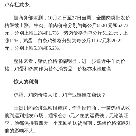
鸡存栏减少。
据商务部监测，10月21日至27日当周，全国肉类批发价
格继续上涨。牛肉、羊肉价格分别为每公斤65.81元和62.73
元，分别上涨1.2%和1.7%；猪肉价格为每公斤51.21元，上
涨11%；鸡蛋、白条鸡价格分别为每公斤11.67元和20.22
元，分别上涨5.3%和5.2%。
整体来看，猪肉价格涨幅明显，进一步逼近牛羊肉价
格，鸡蛋和鸡肉作为替代消费品，价格亦水涨船高。
惊人的利润
鸡蛋、鸡肉价格大涨，鸡产业链谁在赚钱？
王贵川向经济观察报透露，作为经销商，一筐鸡蛋从收
购到运到批发市场，通常会加5元／筐的运费钱，无论淡旺
季，他都保持着四天一个来回的送货周期，鸡蛋价格涨跌对
他的影响不大。