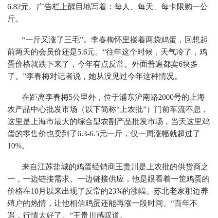
6.82元。广告栏上醒目地写着：每人、每天、每卡限购一公
斤。
“一斤又涨了三毛”。李春梅怀里搂着两袋鸡蛋，回想起
前两天的会员价还是5.6元。“往年这个时候，天气冷了，鸡
蛋价格就跌下来了，今年有点反常。外面普遍都卖6块多
了。”李春梅对记者说，她从没见过今年这种情况。
在距离李春梅5公里外，位于浦东沪南路2000号的上海
农产品中心批发市场（以下简称“上农批”）门前车流不息，
这里是上海市最大的综合型农副产品批发市场，当天这里鸡
蛋的零售价也卖到了6.3-6.5元一斤，仅一周涨幅就超过了
10%。
来自江苏盐城的鸡蛋经销商王贵川是上农批的供货商之
一，一边链接需求、一边链接供应，他是眼看着一筐鸡蛋的
价格在10月以来出现了反常的23%的涨幅。苏北老家那边养
殖户的热情，让他相信鸡蛋还能再涨一段时间。“百年不
遇，行情太好了。”王贵川感叹道。