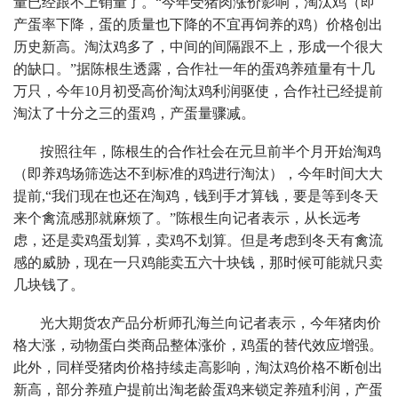
量已经跟不上销量了。“今年受猪肉涨价影响，淘汰鸡（即
产蛋率下降，蛋的质量也下降的不宜再饲养的鸡）价格创出
历史新高。淘汰鸡多了，中间的间隔跟不上，形成一个很大
的缺口。”据陈根生透露，合作社一年的蛋鸡养殖量有十几
万只，今年10月初受高价淘汰鸡利润驱使，合作社已经提前
淘汰了十分之三的蛋鸡，产蛋量骤减。
按照往年，陈根生的合作社会在元旦前半个月开始淘鸡
（即养鸡场筛选达不到标准的鸡进行淘汰），今年时间大大
提前,“我们现在也还在淘鸡，钱到手才算钱，要是等到冬天
来个禽流感那就麻烦了。”陈根生向记者表示，从长远考
虑，还是卖鸡蛋划算，卖鸡不划算。但是考虑到冬天有禽流
感的威胁，现在一只鸡能卖五六十块钱，那时候可能就只卖
几块钱了。
光大期货农产品分析师孔海兰向记者表示，今年猪肉价
格大涨，动物蛋白类商品整体涨价，鸡蛋的替代效应增强。
此外，同样受猪肉价格持续走高影响，淘汰鸡价格不断创出
新高，部分养殖户提前出淘老龄蛋鸡来锁定养殖利润，产蛋