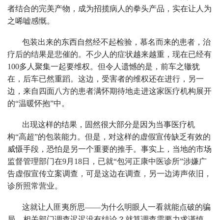
者结合的完美产物，成为招揽病人的拳头产品，实在让人为
之唏嘘感慨。
包装出来的东西自然经不起检验，慕名而来的患者，治
疗后的结果是悲催的。不少人的症状越来越重，现在已经有
100多人聚集一起要维权。但令人遗憾的是，前车之辙犹
在，后车已然重蹈。这边，受害者的维权还在进行，另一
边，来自四面八方的患者满怀期待地走进这家医疗机构展开
的“温暖怀抱”中。
出现这样的结果，固然很大部分是因为当事医疗机
构“高超”的包装能力。但是，对这样的虚假宣传缺乏有效的
威慑手段，恐怕是另一个重要的推手。事实上，当地的市场
监督管理部门在9月18日，已就“包河正康中医诊所”涉嫌广
告虚假宣传立案调查，可是这边在调查，另一边涛声依旧，
诊所照常营业。
这就让人匪夷所思——为什么明眼人一看就能点破的骗
局，相关部门调查迟迟没有结论？就算调查需要力求谨慎，