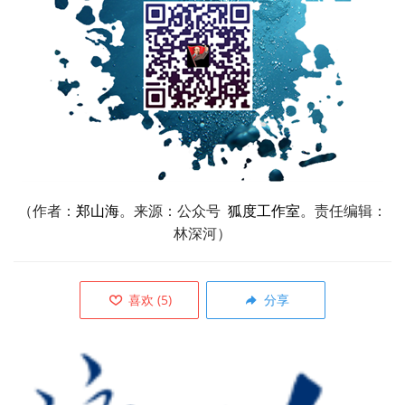
（作者：
郑山海
。来源：公众号
狐度工作室
。责任编辑：
林深河）
喜欢
(
5
)
分享