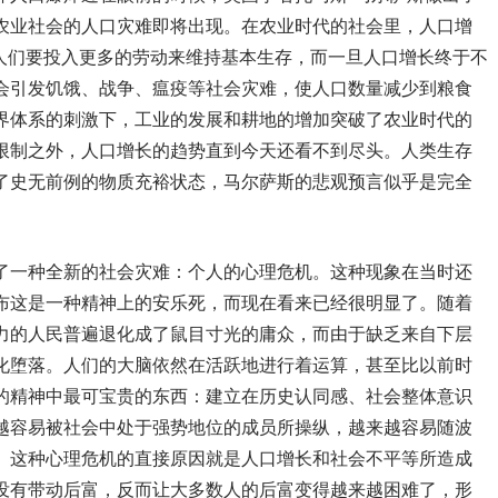
农业社会的人口灾难即将出现。在农业时代的社会里，人口增
即人们要投入更多的劳动来维持基本生存，而一旦人口增长终于不
会引发饥饿、战争、瘟疫等社会灾难，使人口数量减少到粮食
界体系的刺激下，工业的发展和耕地的增加突破了农业时代的
限制之外，人口增长的趋势直到今天还看不到尽头。人类生存
了史无前例的物质充裕状态，马尔萨斯的悲观预言似乎是完全
了一种全新的社会灾难：个人的心理危机。这种现象在当时还
布这是一种精神上的安乐死，而现在看来已经很明显了。随着
力的人民普遍退化成了鼠目寸光的庸众，而由于缺乏来自下层
化堕落。人们的大脑依然在活跃地进行着运算，甚至比以前时
的精神中最可宝贵的东西：建立在历史认同感、社会整体意识
越容易被社会中处于强势地位的成员所操纵，越来越容易随波
。这种心理危机的直接原因就是人口增长和社会不平等所造成
没有带动后富，反而让大多数人的后富变得越来越困难了，形