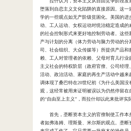
拉什认为，资本主义从自由竞争阶段发
堕落到自恋主义文化陷阱的直接原因。这一
学的一些观点如无产阶级贫困化。美国的进步
动、工人运动、女权运动对统治稳定造成的
的社会控制形式来更好地控制劳动者。这些
产与计划的分离（体力劳动与脑力劳动的分
司、社会组织、大众传媒等）所提供产品和
赖、工人对管理者的依赖、父母对育儿行业
主义社会的特权阶层（政府官僚、公司经理
活动、政治活动、家庭的再生产活动中越来
调体现了桑巴特在20世纪初《为什么美国没
观，这经常被用来证明被误以为仍然停留在
的“自由至上主义”，而拉什却以此来批评实
首先，垄断资本主义的官僚制使工作本
者如弗洛姆、理斯曼、米尔斯的观点。垄断
来完成工作了，它只需要一批麻木的操作员