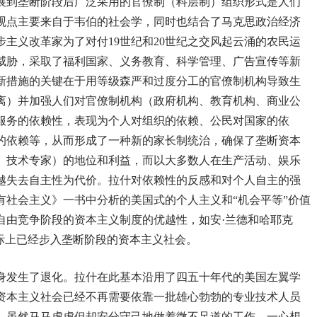
展到垄断阶段后广泛采用的官僚制（科层制）组织形式是人们
观点主要来自于韦伯的社会学，同时也结合了马克思政治经济
主义改革家为了对付19世纪和20世纪之交风起云涌的农民运
威胁，采取了福利国家、义务教育、科学管理、广告宣传等新
新措施的关键在于用等级森严和过度分工的官僚制机构导致生
离）并加强人们对官僚制机构（政府机构、教育机构、商业公
服务的依赖性，表现为个人对组织的依赖、公民对国家的依
的依赖等，从而形成了一种新的家长制统治，确保了垄断资本
、技术专家）的地位和利益，而以大多数人在生产活动、娱乐
越失去自主性为代价。拉什对依赖性的反感和对个人自主的强
有社会主义》一书中分析的美国式的个人主义和“机会平等”价值
自由竞争阶段的资本主义制度的优越性，如安·兰德和哈耶克
际上已经步入垄断阶段的资本主义社会。
身发生了退化。拉什在此基本沿用了四五十年代的美国左翼学
资本主义社会已经不再需要依靠一批雄心勃勃的专业技术人员
，虽然马马虎虎但却安分守己地做着微不足道的工作，一心想