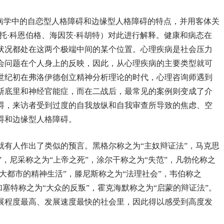
神病学中的自恋型人格障碍和边缘型人格障碍的特点，并用客体关
托·科恩伯格、海因茨·科胡特）对此进行解释。健康和病态在
状况都处在这两个极端中间的某个位置。心理疾病是社会压力
会问题在个人身上的反映，因此，从心理疾病的主要类型就可
世纪初在弗洛伊德创立精神分析理论的时代，心理咨询师遇到
斯底里和神经官能症，而在二战后，最常见的案例则变成了介
碍，来访者受到过度的自我放纵和自我审查所导致的焦虑、空
碍和边缘型人格障碍。
就有人作出了类似的预言。黑格尔称之为“主奴辩证法”，马克思
薯”，尼采称之为“上帝之死”，涂尔干称之为“失范”，凡勃伦称之
“大都市的精神生活”，滕尼斯称之为“法理社会”，韦伯称之
加塞特称之为“大众的反叛”，霍克海默称之为“启蒙的辩证法”。
展程度最高、发展速度最快的社会里，因此得以感受到高度发
。