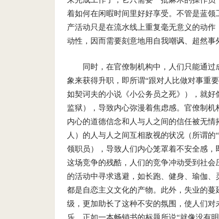
着如何在闲暇时间里好好享受。不管是蓝领
产活动只是在流水线上重复毫无意义的动作
动性，因而需要刻意地用自我嘲讽、超然事
同时，在官僚制机构中，人们只能通过
象来获得升职，即所谓“跟对人比做对事重
如契诃夫的小说《小公务员之死》），就好
监狱），导致内心弥漫着焦虑感。官僚制机
内心的道德信念和人与人之间的信任被无情
人）的人与人之间互相敌视的状况（所谓的
领职员），导致人们内心笼罩着不安全感，
这场竞争的残酷，人们的竞争冲动受到社会
的活动中寻求逃避，如长跑、健身、瑜伽、
都是自恋主义文化的产物。此外，失业的蔓
级，更加助长了这种不安的氛围，使人们对
乐，正如一本畅销书的标题所说“就像没有明