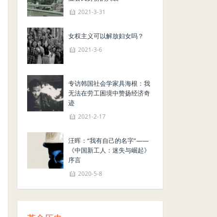
2021-3-31
女权主义可以解放妇女吗？
2021-3-6
专访韩国社会学家具海根：我
无法在劳工困境中赞扬经济奇
迹
2021-2-17
汪晖：“我有自己的名字”——
《中国新工人：迷失与崛起》
序言
2020-5-8