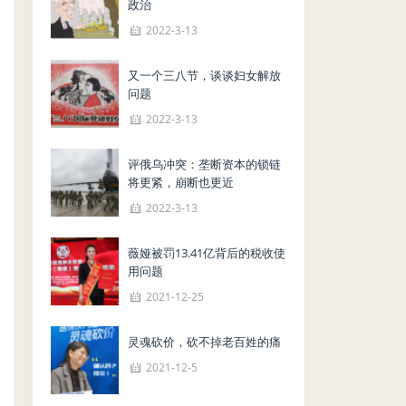
政治
2022-3-13
又一个三八节，谈谈妇女解放
问题
2022-3-13
评俄乌冲突：垄断资本的锁链
将更紧，崩断也更近
2022-3-13
薇娅被罚13.41亿背后的税收使
用问题
2021-12-25
灵魂砍价，砍不掉老百姓的痛
2021-12-5