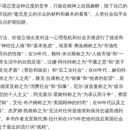
们不堪忍受这种过度的竞争，只能在精神上自我麻醉，除了自己的
所说的“毫无意义的示众的材料和麻木的看客”。人类社会似乎在
马尔萨斯陷阱。
方法、价值立场出发对这一心理危机和社会灾难进行了描述和
“神经症人格”和“基本焦虑”，埃里希·弗洛姆称之为“市场性
导向的性格”；在50年代，赖特·米尔斯称之为“人格市场”和“一
常生活中的自我呈现”，汉娜·阿伦特称之为“平庸之恶”和“原子
文化矛盾”（禁欲和纵欲）和“后工业社会”；在60年代，赫伯特·
称之为“人之死”，雅克·拉康称之为“镜像”和“他者的欲望”，居
鲍德里亚称之为“消费社会”和“拟像”，尼尔·波兹曼称之为“娱乐
现型的个人主义”，阿克塞尔·霍耐特称之为“为承认而斗争”，弗雷
辑”，艾伦·布卢姆称之为“美国精神的封闭”；在90年代以及之
感”，杰罗姆·凯根称之为“无法对任何道德准则保持忠诚而感到
”。本书作者克里斯托弗·拉什则在1979年把他对战后美国社会
近于最近的流行词“戏精”。