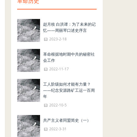
革命历史
赵月枝 白洪谭：为了未来的记
忆——周丽琴口述史序言
2023-2-18
革命根据地时期中共的秘密社
会工作
2022-11-17
工人阶级如何才能有力量？
——纪念安源路矿工运一百周
年
2022-10-5
共产主义者同盟简史（一）
2022-3-31