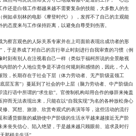
工作还是白领工作都越来越不需要复杂的技能，大多数人的生
（例如卓别林的电影《摩登时代》），发挥不了自己的主观能
外的态度来与工作保持距离，以避免自尊受到伤害。
成为察言观色的人际关系专家并在上司面前表现出成功者的形
要”，于是养成了对自己的言行举止时刻进行自我审查的习惯（例
像时刻有别人在注视着自己一样（类似于福柯所说的全景敞视
构内部的个人地位竞争是不讲任何规则和感情的，因此，个人
摧毁，长期存在于社会下层（体力劳动者、无产阶级蓝领工
“底层互害”）蔓延到了社会的中上层（脑力劳动者、中产阶级白
即流行语中所谓的“求生欲”。官僚制机构却用合作的修辞来掩盖
压抑而无法表现出来，只能在以“自我实现”为名的各种放松身心
灵修、冥想、旅游、欣赏奇观式的表演等等，这些活动的流行
延和通货膨胀的威胁使中产阶级的生活水平越来越接近无产阶
未来丧失信心、陷入绝望，于是越来越只顾眼前、追求及时行
天那样去生活”。