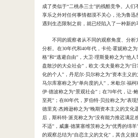
成了类似于“二桃杀三士”的残酷竞争。人
享乐之外对任何事情都漠不关心，沦为鲁迅
遇到生态限制之前，就已经陷入了一种新的
不同的观察者从不同的观察角度、分析
分析。在30年代和40年代，卡伦·霍妮称之为
格”和“逃避自由”，大卫·理斯曼称之为“他人
盘散沙的大众社会”，欧文·戈夫曼称之为“日
化的个人”，丹尼尔·贝尔称之为“资本主义的
马尔库塞称之为“单向度的人”，米歇尔·福柯
伊·德波称之为“景观社会”；在70年代，让·
至死”；在80年代，罗伯特·贝拉称之为“表
德里克·杰姆逊称之为“晚期资本主义的文化逻
后，斯科特·派克称之为“没有能力推迟满足
不适”，威廉·德莱塞维茨称之为“优秀的绵羊
的观察总结为“自恋主义的文化”，其含义接