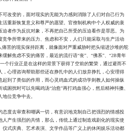
不可改变的，面对现实的无能为力感则消除了人们对自己行为
生活重新恢复意义和尊严的愿望。官僚制机构中个人权威的衰
压迫者作为反抗对象，不再把自己所受的压迫看作是罪恶。为
度竞争所带来的压力、焦虑和不安，人们只能采取与生产活动
令人痛苦的现实保持距离，就像面对严重威胁时把头缩进沙堆的鸵
缓解焦虑不安的痛苦，最近的流行语“丧”、“佛系”、“2B青年
为一个行业正是在这样的背景下获得了空前的繁荣，通过避而不
人，心理咨询帮助那些还在挣扎中的人们放弃挣扎，心安理得
也起到了类似的作用，而心灵鸡血式的成功学则教人如何操纵
折或困扰时可以先喝鸡汤“治愈”再打鸡血强心，然后精神抖擞、
人地位竞争中去。
的态度去审查和嘲讽一切，有意识地克制自己把强烈的情感投
他人产生强烈的共情，那么，传统上通过制造戏剧化的现实使
、仪式庆典、艺术表演、文学作品等广义上的休闲娱乐活动都