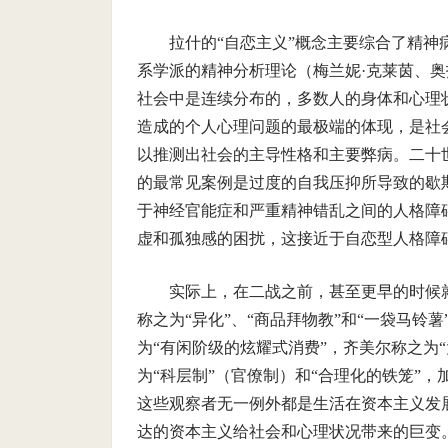
拉什的“自恋主义”概念主要综合了精
系学派的精神分析理论（梅兰妮·克莱茵、奥
社会中是连续分布的，多数人的身体和心理
造成的个人心理问题的最极端的体现，是社
以推测出社会的主导性格和主要弊病。二十
的最常见案例是过度的自我压抑所导致的歇
于神经官能症和严重精神错乱之间的人格障
虚和孤独感的困扰，这接近于自恋型人格障
实际上，在二战之前，甚至更早的时候
称之为“异化”、“商品拜物教”和“一袋马铃
为“有闲阶级的炫耀式消费”，齐美尔称之为
为“科层制”（官僚制）和“合理化的铁笼”，
这些观察者无一例外都是生活在资本主义发
达的资本主义给社会和心理状况带来的巨变