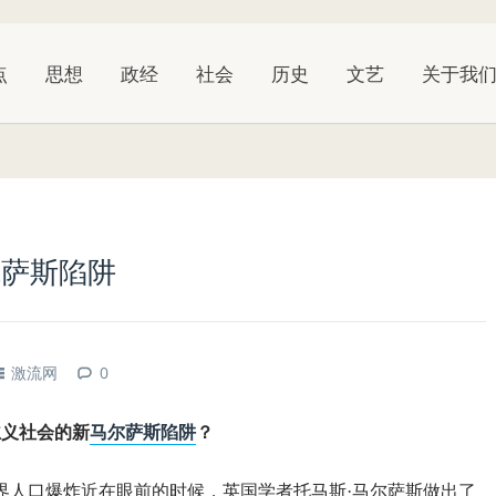
点
思想
政经
社会
历史
文艺
关于我
尔萨斯陷阱
激流网
0
主义社会的新
马尔萨斯陷阱
？
界人口爆炸近在眼前的时候，英国学者托马斯·马尔萨斯做出了