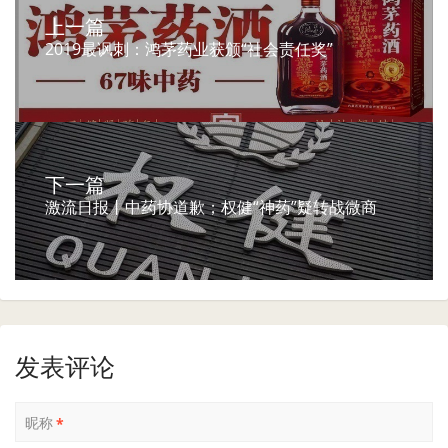
上一篇
2019最讽刺：鸿茅药业获颁“社会责任奖”
下一篇
激流日报丨中药协道歉；权健“神药”疑转战微商
发表评论
昵称
*