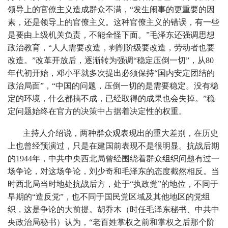
领导上的官僚主义造成群众不满，“发生闹事的更重要的因
素，还是领导上的官僚主义。这种官僚主义的错误，有一些
是要由上级机关负责，不能全怪下面。”毛泽东还强调思想
政治教育，“人人需要改造，剥削阶级要改造，劳动者也要
改造。”改革开放后，逐渐转为强调“稳定压倒一切”，从80
年代初开始，邓小平就多次提出必须保持“国内安定团结的
政治局面”，“中国的问题，压倒一切的是需要稳定。没有稳
定的环境，什么都搞不成，已经取得的成果也会失掉。”稳
定问题始终在官方的决策中占据着决定性的权重。
主持人介绍说，两种群众观表现出的重大差别，在历史
上也曾经预演过，只是在建国前表现不是很明显。抗战后期
的1944年，中共中央西北局曾经围绕着群众组织问题有过一
场争论，对这场争论，刘少奇和毛泽东的态度截然相反。当
时西北局当时地处抗战后方，处于“执政党”的地位，不同于
早期的“造反党”，也不同于国民党区域及其他地区的党组
织，这是争论的大前提。胡乔木（时任毛泽东秘书、中共中
央政治局秘书）认为，“老百姓掌权之前和掌权之后那个阶