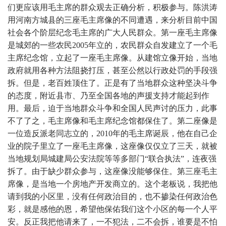
们更应该用毛主席的群众观去正确分析，积极参与。陈洪涛
用河南方城县的三座毛主席像的不同遭遇，来分析目前中国
社会各个阶层纪念毛主席的广大人民群众。第一座毛主席像
是城郊的一些农民2005年立的，农民群众自发建立了一个毛
主席纪念馆，立起了一座毛主席像。从建馆立像开始，当地
政府就用各种方法阻挠打压，甚至公然以行政处罚的手段强
拆。但是，老百姓顶住了。正是有了当地群众这种坚决斗争
的态度，附近县市、乃至全国各地的声援支持才能起到作
用。最后，迫于当地群众斗争和全国人民声讨的压力，此事
不了了之，毛主席像和毛主席纪念馆都保住了。第二座像是
一位造反派老同志立的，2010年的毛主席诞辰，他在自己企
业的院子里立了一座毛主席像，这座像仅仅立了三天，就被
当地规划局城建局公安法院等等多部门“联合执法”，连夜强
拆了。由于缺少群众参与，这座像没能够保住。第三座毛主
席像，是当地一个房地产开发商立的。这个老板说，我把他
请到我的小区里，没有任何政治目的，也不掺染任何政治色
彩，就是感他的恩，希望他保佑我们这个小区的每一个人平
安。反正我把他请来了，一不犯法，二不会拆，谁要是不怕