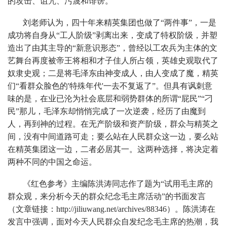
的攻击、诅咒、污蔑和诽谤。
刘老师认为，四十年来精英集团也做了“两件事”，一是
成功将自身从“工人阶级”剥离出来，变成了特权阶级，并塑
造出了由其主导的“新意识形态”，曾经以工农兵为主体的文
艺舞台再度被帝王将相和才子佳人所占领，英雄史观取代了
奴隶史观；二是将毛泽东由神变成人，由人变成了魔，精英
们“看群众脸色的'特殊年代'一去不复返了”。但具有讽刺意
味的是，在业已沦为社会底层和弱势群体的所谓“屁民”“刁
民”那儿，毛泽东却悄悄完成了一次逆袭，经历了由魔到
人，再到神的过程。在无产阶级和资产阶级，群众与精英之
间，没有中间道路可走；要么站在人民群众这一边，要么站
在精英集团这一边，二者必居其一。这两种选择，将决定着
两种不同的中国之命运。
《红色参考》主编陈洪涛同志作了题为“试用毛主席的
群众观，来分析今天的群众纪念毛主席活动”的书面发言
（文章链接：http://jiliuwang.net/archives/88346）。陈洪涛在
发言中强调，面对今天人民群众自发纪念毛主席的热潮，我