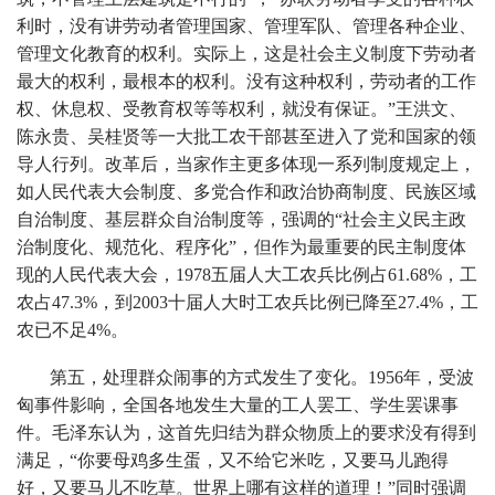
利时，没有讲劳动者管理国家、管理军队、管理各种企业、
管理文化教育的权利。实际上，这是社会主义制度下劳动者
最大的权利，最根本的权利。没有这种权利，劳动者的工作
权、休息权、受教育权等等权利，就没有保证。”王洪文、
陈永贵、吴桂贤等一大批工农干部甚至进入了党和国家的领
导人行列。改革后，当家作主更多体现一系列制度规定上，
如人民代表大会制度、多党合作和政治协商制度、民族区域
自治制度、基层群众自治制度等，强调的“社会主义民主政
治制度化、规范化、程序化”，但作为最重要的民主制度体
现的人民代表大会，1978五届人大工农兵比例占61.68%，工
农占47.3%，到2003十届人大时工农兵比例已降至27.4%，工
农已不足4%。
第五，处理群众闹事的方式发生了变化。1956年，受波
匈事件影响，全国各地发生大量的工人罢工、学生罢课事
件。毛泽东认为，这首先归结为群众物质上的要求没有得到
满足，“你要母鸡多生蛋，又不给它米吃，又要马儿跑得
好，又要马儿不吃草。世界上哪有这样的道理！”同时强调