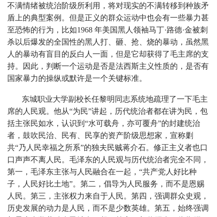
不满情绪被统治阶级所利用，将对现实的不满转移到种族矛
盾上的典型案例。但是正义的群众运动中也会有一些暴力甚
至恐怖的行为，比如1968 年美国黑人领袖马丁·路德·金被刺
杀以后爆发的全国性的黑人打、砸、抢、烧的暴动，虽然黑
人的暴动有盲目的反白人一面，但是它却获得了毛主席的支
持。因此，判断一个运动是否是法西斯主义性质的，是否有
国家暴力的操纵或默许是一个关键标准。
东城职业大学副校长任黎明同志系统地疏理了一下毛主
席的人民观。他从“为民”讲起，历代统治者都在讲为民，包
括主张民如水，认识到“水可载舟，亦可覆舟”的封建统治
者，鼓吹民治、民有、民享的资产阶级思想家，宣称剿
共“乃人民幸福之所系”的独夫民贼蒋介石。修正主义者也口
口声声不离人民。毛泽东的人民观与历代统治者完全不同，
第一，毛泽东主张与人民融合在一起，“共产党人好比种
子，人民好比土地”。第二，倡导为人民服务，而不是恩赐
人民。第三，主张权力来自于人民。第四，强调群众史观，
历史发展的动力是人民，而不是少数英雄。第五，始终强调