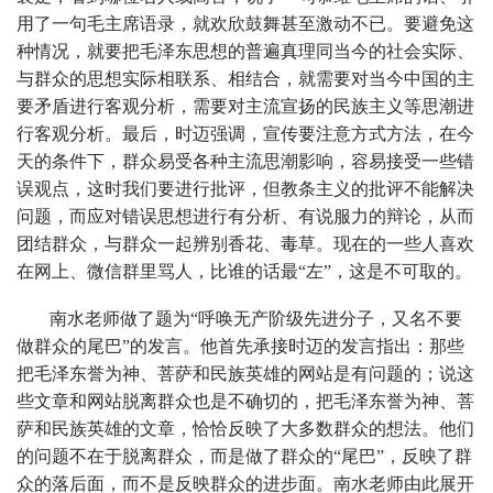
用了一句毛主席语录，就欢欣鼓舞甚至激动不已。要避免这
种情况，就要把毛泽东思想的普遍真理同当今的社会实际、
与群众的思想实际相联系、相结合，就需要对当今中国的主
要矛盾进行客观分析，需要对主流宣扬的民族主义等思潮进
行客观分析。最后，时迈强调，宣传要注意方式方法，在今
天的条件下，群众易受各种主流思潮影响，容易接受一些错
误观点，这时我们要进行批评，但教条主义的批评不能解决
问题，而应对错误思想进行有分析、有说服力的辩论，从而
团结群众，与群众一起辨别香花、毒草。现在的一些人喜欢
在网上、微信群里骂人，比谁的话最“左”，这是不可取的。
南水老师做了题为“呼唤无产阶级先进分子，又名不要
做群众的尾巴”的发言。他首先承接时迈的发言指出：那些
把毛泽东誉为神、菩萨和民族英雄的网站是有问题的；说这
些文章和网站脱离群众也是不确切的，把毛泽东誉为神、菩
萨和民族英雄的文章，恰恰反映了大多数群众的想法。他们
的问题不在于脱离群众，而是做了群众的“尾巴”，反映了群
众的落后面，而不是反映群众的进步面。南水老师由此展开