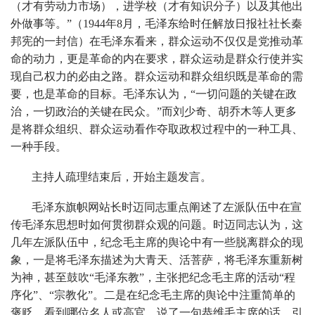
（才有劳动力市场），进学校（才有知识分子）以及其他出
外做事等。”（1944年8月，毛泽东给时任解放日报社社长秦
邦宪的一封信）在毛泽东看来，群众运动不仅仅是党推动革
命的动力，更是革命的内在要求，群众运动是群众行使并实
现自己权力的必由之路。群众运动和群众组织既是革命的需
要，也是革命的目标。毛泽东认为，“一切问题的关键在政
治，一切政治的关键在民众。”而刘少奇、胡乔木等人更多
是将群众组织、群众运动看作夺取政权过程中的一种工具、
一种手段。
主持人疏理结束后，开始主题发言。
毛泽东旗帜网站长时迈同志重点阐述了左派队伍中在宣
传毛泽东思想时如何贯彻群众观的问题。时迈同志认为，这
几年左派队伍中，纪念毛主席的舆论中有一些脱离群众的现
象，一是将毛泽东描述为大青天、活菩萨，将毛泽东重新树
为神，甚至鼓吹“毛泽东教”，主张把纪念毛主席的活动“程
序化”、“宗教化”。二是在纪念毛主席的舆论中注重简单的
褒贬，看到哪位名人或高官，说了一句恭维毛主席的话、引