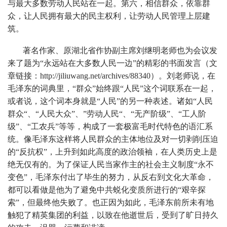
与最大多数劳动人民站在一起。第六，相信群众，依靠群
众，让人民拥有最大的民主权利，让劳动人民管理上层建
筑。
著名作家、原湖北省作协副主席刘继明老师也为会议发
来了题为“永远站在大多数人民一边”的精彩的书面发言（文
章链接：http://jiliuwang.net/archives/88340）。刘老师说，在
毛泽东的词典里，“群众”始终跟“人民”这个词联系在一起，
或者说，这个词本身就是“人民”的另一种表述。诸如“人民
群众“、“人民大众”、”劳动人民“、“无产阶级”、“工人阶
级”、“工农兵”等等，构成了一套极富毛时代特色的语汇系
统。像毛泽东这样将人民群众的主体地位及对一切剥削压迫
的“反抗权”，上升到如此高度的政治领袖，在人类历史上是
绝无仅有的。为了保证人民当家作主的社会主义制度“永不
变色”，毛泽东付出了毕生的努力，从反右到文化大革命，
都可以看做是他为了避免中共蜕化变质所进行的“艰辛探
索”，但最终他失败了。也正因为如此，毛泽东前所未有地
触犯了精英集团的利益，以致在他逝世后，受到了旷日持久