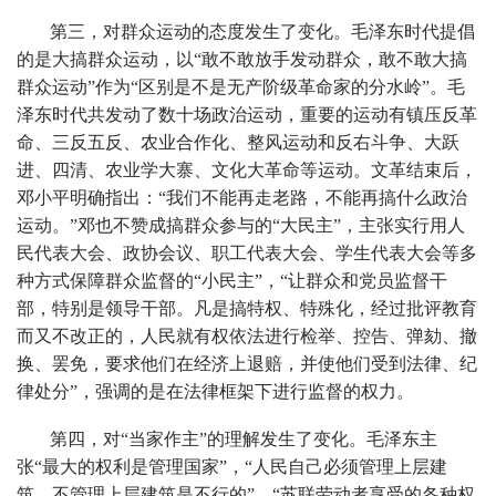
第三，对群众运动的态度发生了变化。毛泽东时代提倡
的是大搞群众运动，以“敢不敢放手发动群众，敢不敢大搞
群众运动”作为“区别是不是无产阶级革命家的分水岭”。毛
泽东时代共发动了数十场政治运动，重要的运动有镇压反革
命、三反五反、农业合作化、整风运动和反右斗争、大跃
进、四清、农业学大寨、文化大革命等运动。文革结束后，
邓小平明确指出：“我们不能再走老路，不能再搞什么政治
运动。”邓也不赞成搞群众参与的“大民主”，主张实行用人
民代表大会、政协会议、职工代表大会、学生代表大会等多
种方式保障群众监督的“小民主”，“让群众和党员监督干
部，特别是领导干部。凡是搞特权、特殊化，经过批评教育
而又不改正的，人民就有权依法进行检举、控告、弹劾、撤
换、罢免，要求他们在经济上退赔，并使他们受到法律、纪
律处分”，强调的是在法律框架下进行监督的权力。
第四，对“当家作主”的理解发生了变化。毛泽东主
张“最大的权利是管理国家”，“人民自己必须管理上层建
筑，不管理上层建筑是不行的”，“苏联劳动者享受的各种权