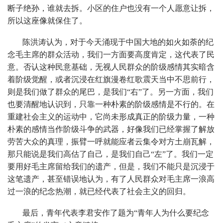
断子绝孙，谁就去拆。小区的住户也没有一个人愿意让拆，
所以这座像就保住了。
陈洪涛认为，对于今天涌现于中国大地的如火如荼的纪
念毛主席的群众活动，我们一方面要高度肯定，这代表了民
意。否认这种民意基础，无视人民群众的阶级感情其实暗含
着阶级觉醒，或者沉浸在红旗漫卷红歌震天当中不思前行，
则是我们做了群众的尾巴，是我们“右”了。另一方面，我们
也要清醒地认识到，只靠一种朴素的阶级感情是不行的。在
重建社会主义的运动中，它尚未形成真正的阶级力量，一种
朴素的感情当作阶级斗争的武器，好像我们已经掌握了解放
劳苦大众的真理，振臂一呼就能应者云集令对方土崩瓦解，
那只能说是我们高估了自己，是我们自己“左”了。我们一定
要用好毛主席留给我们的遗产，但是，我们不能只是沉浸于
这笔遗产，甚至错误地认为，有了人民群众对毛主席一浪高
过一浪的纪念热潮，就已经代表了社会主义的回归。
最后，青年代表李君安作了题为“青年人为什么要纪念