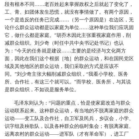
段有根本不同……老百姓起来掌握政权之后就起了变化了，
工、青、妇团体发生恐慌，就没有事情做了。有两个原因，
一个是造反的任务已完成……（另一个原因是）在边区，无
论什么群众运动都是以家庭为单位……这种单位我们应巩固
它，做什么都是家庭。”胡乔木因此主张重视家庭作用，削
减群众组织。刘少奇（时任中共中央书记处书记）也认
为：“今天的任务就是建设……主要的是经济与文化两方
面，因此在我们这个根据［地］的群众运动，和在国民党区
域及其他地区的群众运动，我们采取的方式是应该不
同。”刘少奇主张大幅削减群众组织，“我看小学校、医务
所、合作社，有这三个就可以。”而学校、医务所，与其说
是群众组织，不如说是服务单位。
毛泽东则认为：“问题的重点，恰是使家庭改造与群众
运动联系起来。这种群众运动，有当地的不脱离家庭的群众
运动——变工队及合作社，自卫军及民兵，乡议会，小学、
识字组及秧歌队，以及各种群众的临时集会；有脱离家庭、
远离农村的群众运动——进军队（才有革命军），进工厂