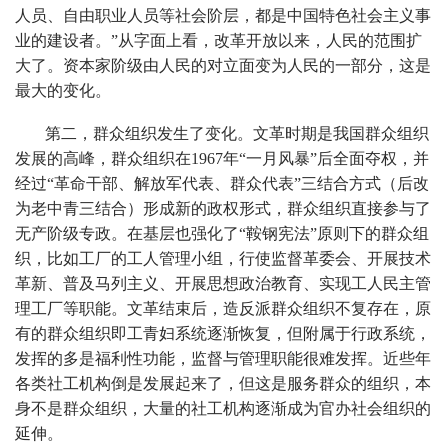
人员、自由职业人员等社会阶层，都是中国特色社会主义事
业的建设者。”从字面上看，改革开放以来，人民的范围扩
大了。资本家阶级由人民的对立面变为人民的一部分，这是
最大的变化。
第二，群众组织发生了变化。文革时期是我国群众组织
发展的高峰，群众组织在1967年“一月风暴”后全面夺权，并
经过“革命干部、解放军代表、群众代表”三结合方式（后改
为老中青三结合）形成新的政权形式，群众组织直接参与了
无产阶级专政。在基层也强化了“鞍钢宪法”原则下的群众组
织，比如工厂的工人管理小组，行使监督革委会、开展技术
革新、普及马列主义、开展思想政治教育、实现工人民主管
理工厂等职能。文革结束后，造反派群众组织不复存在，原
有的群众组织即工青妇系统逐渐恢复，但附属于行政系统，
发挥的多是福利性功能，监督与管理职能很难发挥。近些年
各类社工机构倒是发展起来了，但这是服务群众的组织，本
身不是群众组织，大量的社工机构逐渐成为官办社会组织的
延伸。