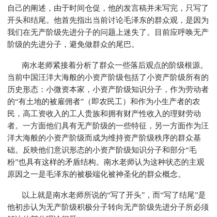
自己的阐述，由于时间仓促，他的发言稿并未写完，只写了
开头和结尾。他首先指出当前讨论毛泽东的群众观，是因为
我们在无产阶级先进分子的问题上迷失了。目前应呼唤无产
阶级的先进分子，避免做群众的尾巴。
南水老师紧接着分析了群众一些落后观点的阶级根源。
当前中国汪洋大海般的小资产阶级包括了小资产阶级所有的
历史形态：小微资本家，小资产阶级知识分子，作为劳动者
的“有土地的被雇佣者”（即农民工）和作为小生产者的农
民，高工资收入的工人贵族和拥有财产性收入的理财劳动
者。一方面他们具有无产阶级的一些特征，另一方面作为汪
洋大海般的小资产阶级而成为维持资产阶级秩序的群众基
础。反映他们意识形态的小资产阶级知识分子和部分“毛
粉”也具有这样的矛盾结构。南水老师认为这种状态的主观
原因之一是毛泽东的被极端化被神圣化的群众概念。
以上就是南水老师所说的“写了开头”，而“写了结尾”是
他初步认为无产阶级积极分子转向无产阶级先进分子所必须