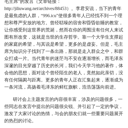
毛主席”的发言（文章链接：
http://jiliuwang.net/archives/88453）。李君安说，当下的青年
是最焦虑的人群，“996.icu”使很多青年人已经找不到一个理
想和尊严安放的地方。曾经聒噪的宿舍和昏昏欲睡的教室，
让你感受到这世界的荒诞，然而在你的周围没有任何人来试
图有所改变，这就是当世的生存哲学。靠一个大学生支撑起
的家庭的希望，与其说是希望，更多的是虚妄。但是，毛主
席为知识分子找到了一条出路，那就是走入群众之中，和群
众打成一片。当代青年的迷茫与不安在逐渐增长，而毛泽东
深邃的目光穿越了历史的长河，我们今天学习他的著作，体
会他的思想，面对这个曾经陌生的老人，竟然如此亲切，没
有任何隔阂与距离。更多的青年人正在汇集起来，逐渐成为
一条河流，高扬着毛泽东的鲜红旗帜，浩浩荡荡向前进。
研讨会上主题发言的内容很丰富，涉及的问题很多，一
些同志在发言中提出的问题很尖锐、并引起了一定的争议，
激发了大家讨论的热情，与会的朋友们就一些重要问题展开
的热烈的讨论。