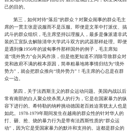
己的目的。
第三，如何对待“落后”的群众？对聚众闹事的群众毛主
席的一贯主张是说服而不是压服。即便是文革中打派仗、搞
武斗的群众组织，毛主席坚持以理服人，最多是像派遣非武
装的工宣队去解除清华大学武斗双方的武器那样处理。即便
是遇到像1956年的波匈事件那样国外的例子，毛主席知
道“境外势力”会兴风作浪，但是他更知道不消除导致群众对
党和政府不满的根本原因，简单粗暴地将事情归结为“境外
势力”，就会把群众推向“境外势力”！毛主席的心总是在群
众一边。
第四，关于法西斯主义的群众运动问题。美国内战以后
常有南部的白人聚众绞杀黑人的行为，它是在国家暴力的纵
容下进行的。希特勒的纳粹挑动德国老百姓迫害犹太人也是
如此。1978-1979年期间发生在越南的群众性的针对华人的
打、砸、抢、烧的暴力行为是带有法西斯性质的“群众运
动”，因为它是受国家暴力的默许和支持的。这都是群众的