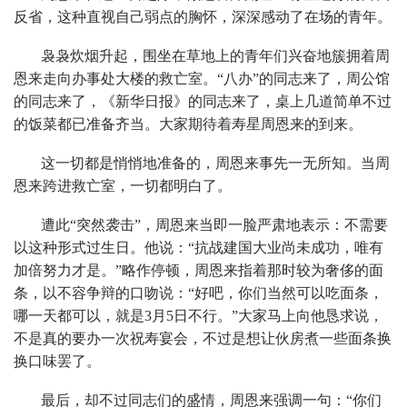
反省，这种直视自己弱点的胸怀，深深感动了在场的青年。
袅袅炊烟升起，围坐在草地上的青年们兴奋地簇拥着周
恩来走向办事处大楼的救亡室。“八办”的同志来了，周公馆
的同志来了，《新华日报》的同志来了，桌上几道简单不过
的饭菜都已准备齐当。大家期待着寿星周恩来的到来。
这一切都是悄悄地准备的，周恩来事先一无所知。当周
恩来跨进救亡室，一切都明白了。
遭此“突然袭击”，周恩来当即一脸严肃地表示：不需要
以这种形式过生日。他说：“抗战建国大业尚未成功，唯有
加倍努力才是。”略作停顿，周恩来指着那时较为奢侈的面
条，以不容争辩的口吻说：“好吧，你们当然可以吃面条，
哪一天都可以，就是3月5日不行。”大家马上向他恳求说，
不是真的要办一次祝寿宴会，不过是想让伙房煮一些面条换
换口味罢了。
最后，却不过同志们的盛情，周恩来强调一句：“你们