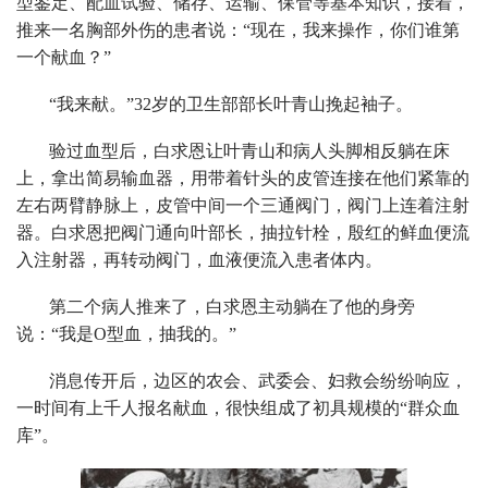
型鉴定、配血试验、储存、运输、保管等基本知识，接着，
推来一名胸部外伤的患者说：“现在，我来操作，你们谁第
一个献血？”
“我来献。”32岁的卫生部部长叶青山挽起袖子。
验过血型后，白求恩让叶青山和病人头脚相反躺在床
上，拿出简易输血器，用带着针头的皮管连接在他们紧靠的
左右两臂静脉上，皮管中间一个三通阀门，阀门上连着注射
器。白求恩把阀门通向叶部长，抽拉针栓，殷红的鲜血便流
入注射器，再转动阀门，血液便流入患者体内。
第二个病人推来了，白求恩主动躺在了他的身旁
说：“我是O型血，抽我的。”
消息传开后，边区的农会、武委会、妇救会纷纷响应，
一时间有上千人报名献血，很快组成了初具规模的“群众血
库”。