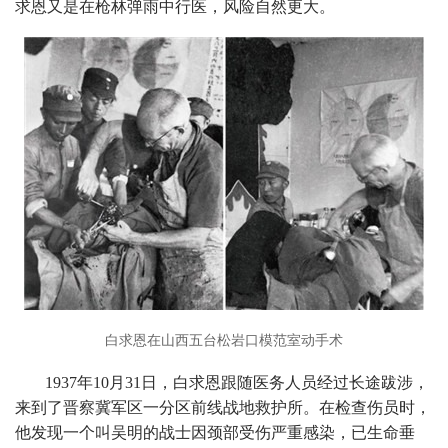
求恩又是在枪林弹雨中行医，风险自然更大。
白求恩在山西五台松岩口模范室动手术
1937年10月31日，白求恩跟随医务人员经过长途跋涉，
来到了晋察冀军区一分区前线战地救护所。在检查伤员时，
他发现一个叫吴明的战士因颈部受伤严重感染，已生命垂