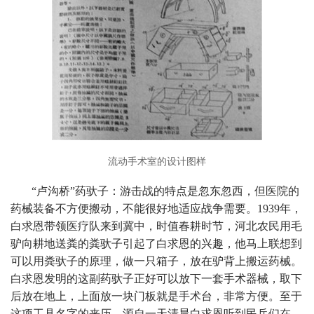
流动手术室的设计图样
“卢沟桥”药驮子：游击战的特点是忽东忽西，但医院的
药械装备不方便搬动，不能很好地适应战争需要。1939年，
白求恩带领医疗队来到冀中，时值春耕时节，河北农民用毛
驴向耕地送粪的粪驮子引起了白求恩的兴趣，他马上联想到
可以用粪驮子的原理，做一只箱子，放在驴背上搬运药械。
白求恩发明的这副药驮子正好可以放下一套手术器械，取下
后放在地上，上面放一块门板就是手术台，非常方便。至于
这项工具名字的来历，源自一天清晨白求恩听到民兵们在