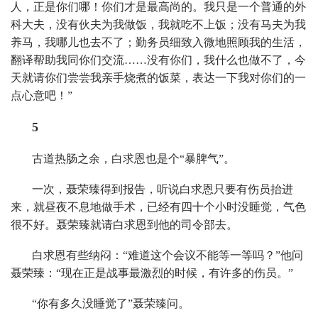
人，正是你们哪！你们才是最高尚的。我只是一个普通的外
科大夫，没有伙夫为我做饭，我就吃不上饭；没有马夫为我
养马，我哪儿也去不了；勤务员细致入微地照顾我的生活，
翻译帮助我同你们交流……没有你们，我什么也做不了，今
天就请你们尝尝我亲手烧煮的饭菜，表达一下我对你们的一
点心意吧！”
5
古道热肠之余，白求恩也是个“暴脾气”。
一次，聂荣臻得到报告，听说白求恩只要有伤员抬进
来，就昼夜不息地做手术，已经有四十个小时没睡觉，气色
很不好。聂荣臻就请白求恩到他的司令部去。
白求恩有些纳闷：“难道这个会议不能等一等吗？”他问
聂荣臻：“现在正是战事最激烈的时候，有许多的伤员。”
“你有多久没睡觉了”聂荣臻问。