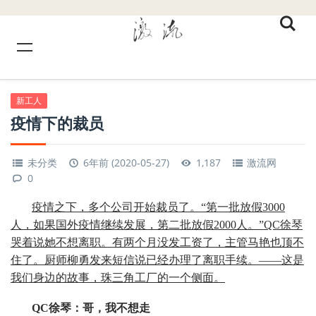
新工人
疫情下的裁员
未分类
6年前 (2020-05-27)
1,187
激流网
0
疫情之下，多个公司开始裁员了。“第一批放假3000
人，如果国外疫情继续发展，第二批放假2000人。”QC徐琴
哭着说她不想离职。有两个月没发工资了，主管马艳也顶不
住了。厨师柳勇发来短信说已经办理了离职手续。——这是
我们身边的故事，珠三角工厂的一个侧面。
QC徐琴：哥，我不想走