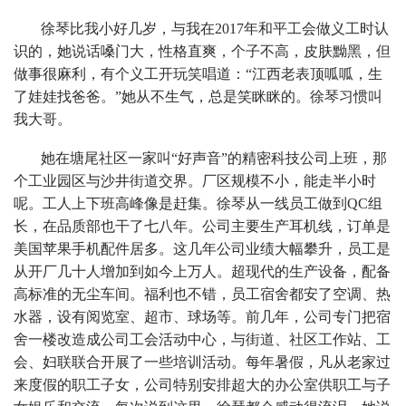
徐琴比我小好几岁，与我在2017年和平工会做义工时认
识的，她说话嗓门大，性格直爽，个子不高，皮肤黝黑，但
做事很麻利，有个义工开玩笑唱道：“江西老表顶呱呱，生
了娃娃找爸爸。”她从不生气，总是笑眯眯的。徐琴习惯叫
我大哥。
她在塘尾社区一家叫“好声音”的精密科技公司上班，那
个工业园区与沙井街道交界。厂区规模不小，能走半小时
呢。工人上下班高峰像是赶集。徐琴从一线员工做到QC组
长，在品质部也干了七八年。公司主要生产耳机线，订单是
美国苹果手机配件居多。这几年公司业绩大幅攀升，员工是
从开厂几十人增加到如今上万人。超现代的生产设备，配备
高标准的无尘车间。福利也不错，员工宿舍都安了空调、热
水器，设有阅览室、超市、球场等。前几年，公司专门把宿
舍一楼改造成公司工会活动中心，与街道、社区工作站、工
会、妇联联合开展了一些培训活动。每年暑假，凡从老家过
来度假的职工子女，公司特别安排超大的办公室供职工与子