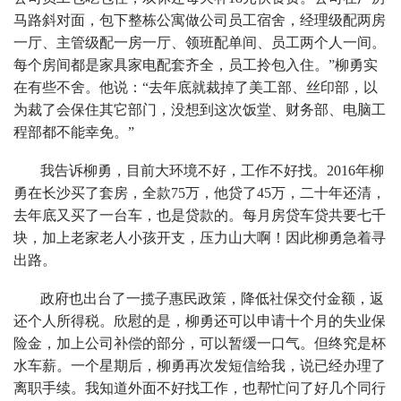
马路斜对面，包下整栋公寓做公司员工宿舍，经理级配两房
一厅、主管级配一房一厅、领班配单间、员工两个人一间。
每个房间都是家具家电配套齐全，员工拎包入住。”柳勇实
在有些不舍。他说：“去年底就裁掉了美工部、丝印部，以
为裁了会保住其它部门，没想到这次饭堂、财务部、电脑工
程部都不能幸免。”
我告诉柳勇，目前大环境不好，工作不好找。2016年柳
勇在长沙买了套房，全款75万，他贷了45万，二十年还清，
去年底又买了一台车，也是贷款的。每月房贷车贷共要七千
块，加上老家老人小孩开支，压力山大啊！因此柳勇急着寻
出路。
政府也出台了一揽子惠民政策，降低社保交付金额，返
还个人所得税。欣慰的是，柳勇还可以申请十个月的失业保
险金，加上公司补偿的部分，可以暂缓一口气。但终究是杯
水车薪。一个星期后，柳勇再次发短信给我，说已经办理了
离职手续。我知道外面不好找工作，也帮忙问了好几个同行