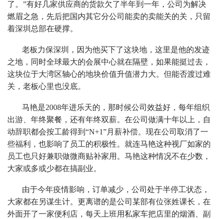
了。”有好几家供应商的货款欠了半年到一年，公司为解决
燃眉之急，先后把国内其它分公司能卖的卖能关的关，只留
着深圳总部在硬撑。
老板力保深圳，因为他买下了这块地，这里是他的发迹
之地，同时全球最大的会展中心就在隔壁，如果能挺过去，
这块位于大湾区轴心的地块价值升值潜力大。但能否渡过难
关，老板心里也没底。
马艳是2008年进乐天的，那时候公司效益好，每年组织
出游、年终聚餐，还有年终双薪。在公司做满十年以上，自
动辞职都会按工龄得到“N+1”月薪补偿。现在公司取消了一
些福利，也影响了员工的积极性。就连马艳这种视厂如家的
员工也只好兼职做微商贴补家用。马艳这种情况不在少数，
大家或多或少都在搞副业。
由于今年疫情影响，订单减少，公司处于半停工状态，
大家都在另谋生计。更离谱的是公司某部有位张姓课长，在
外面开了一家便利店，每天上班用私家车把店里的烟酒、副