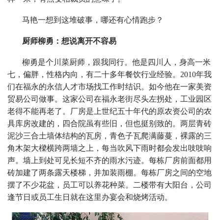
马艳一想到这堆破事，哪还有心情跑步？
厨师柳勇：想说离开不容易
柳勇是个川菜厨师，跟我同行。他是四川人，身高一米
七，偏胖，性格内向，有二十多年餐饮行业经验。2010年我
们在福永的永信人才市场找工作时结识。如今他在一家美资
贸易公司做事。这家公司在福永老街尽头左拐处，工业园区
老得不能再老了。厂房是上世纪五十年代的原农资公司的农
具库房改建的，四合院虽有些旧，但也挺别致的。两层青砖
泥沙三合土墙体结构的瓦房，青色子瓦爬满藤蔓，裸露的三
角木架大樑横跨两墙之上，每当吹风下雨时都会发出吱吱响
声。墙上到处可见长短不齐的雨水污迹。每栋厂房前面都用
砖加建了两条露天楼梯，并加装雨棚。每栋厂房之间的空地
摆了不少花盆，员工可以养花种菜。二楼带有大阳台，公司
逢节日或员工生日就在这里办宴会和烧烤活动。