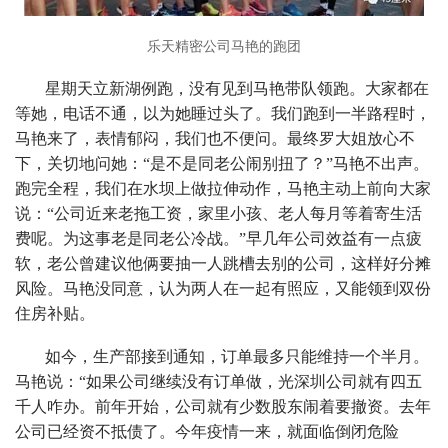
乐天精密公司马艳的跑团
星期天立新湖例跑，没有见到马艳带队领跑。大家都在
等她，电话不通，以为她睡过头了。我们跑到一半路程时，
马艳来了，表情郁闷，我们也不便问。最终罗大姐放心不
下，关切地问她：“是不是同老公闹别扭了？”马艳不出声。
跑完全程，我们在水坝上做拉伸动作，马艳主动上前向大家
说：“公司近来老拖工资，家里小孩、老人每月等着寄生活
费呢。为这事老是同老公冷战。”早几年公司效益有一点疲
软，老公曾建议他俩要抽一人跳槽去别的公司，这样好分摊
风险。马艳没同意，认为两人在一起有照应，又能领到双份
住房补贴。
如今，生产部接到通知，订单最多只能维持一个半月。
马艳说：“如果公司继续没有订单做，光深圳公司就有四五
千人咋办。前年开始，公司就有少数股东闹着要撤资。去年
公司已经资不抵债了。今年疫情一来，就面临倒闭危险