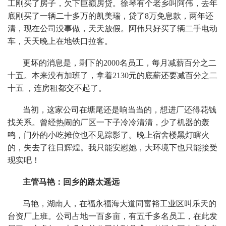
工刚买了房子，欠下巨额房贷。徐琴有个老乡叫阿伟，去年
底刚买了一辆二十多万的凯美瑞，贷了8万免息款，两年还
清，现在公司没事做，天天放假。阿伟只好买了辆二手电动
车，天天晚上在地铁口拉客。
更坏的消息是，剩下的2000名员工，每月减薪百分之二
十五。本来没有加班了，拿着2130元的底薪还要减百分之二
十五 ，连房租都交不起了。
当初，这家公司在塘尾还是响当当的，想进厂还得花钱
找关系。曾经热闹的厂区一下子冷冷清清，少了机器的轰
鸣，门外的小吃摊位也不见踪影了。晚上宿舍楼黑灯瞎火
的，失去了往日辉煌。我只能安慰她，大环境下也只能接受
现实吧！
主管马艳：回乡的路太遥远
马艳，湖南人，在福永福海大道同富裕工业区叫乐天的
台资厂上班。公司占地一百多亩，有五千多名员工，在此发