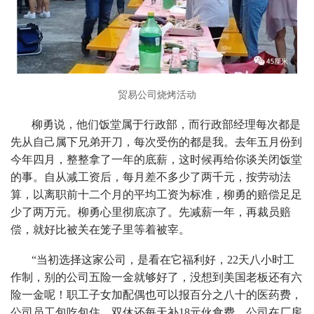
贸易公司烧烤活动
柳勇说，他们饭堂属于行政部，而行政部经理每次都是
先从自己属下兄弟开刀，每次受伤的都是我。去年五月份到
今年四月，整整拿了一年的底薪，这时候再给你谈关闭饭堂
的事。自从减工资后，每月差不多少了两千元，按劳动法
算，以离职前十二个月的平均工资为标准，柳勇的赔偿足足
少了两万元。柳勇心里彻底凉了。先减薪一年，再裁员赔
偿，就好比被关在笼子里等着被宰。
“当初选择这家公司，是看在它福利好，22天八小时工
作制，别的公司五险一金就够好了，没想到美国老板还有六
险一金呢！职工子女加配偶也可以报百分之八十的医药费，
公司员工包吃包住，双休还每天补18元伙食费。公司在厂房