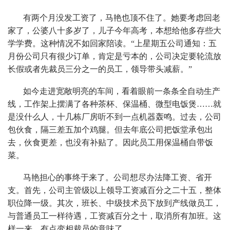
有两个月没发工资了，马艳也顶不住了。她要考虑回老
家了，公婆八十多岁了，儿子今年高考，本想给他多存些大
学学费。这种情况不如回家陪读。“上星期五公司通知：五
月份公司只有很少订单，肯定是亏本的，公司决定要轮流放
长假或者先裁员三分之一的员工，领导带头减薪。”
如今走进宽敞明亮的车间，看着眼前一条条全自动生产
线，工作架上摆满了各种茶杯、保温桶、微型电饭煲……就
是没什么人，十几栋厂房听不到一点机器轰鸣。过去，公司
包伙食，隔三差五加个鸡腿。但去年底公司把饭堂承包出
去，伙食更差，也没有补贴了。因此员工用保温桶自带饭
菜。
马艳担心的事终于来了。公司想尽办法降工资、省开
支。首先，公司主管级以上领导工资减百分之二十五，整体
职位降一级。其次，班长、中级技术员下放到产线做员工，
与普通员工一样待遇，工资减百分之十，取消所有加班。这
样一来，有点变相裁员的意味了。