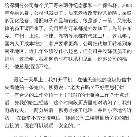
给深圳分公司每个员工寄来两件纪念服和一个保温杯。2008
年金融风暴，公司也裁员了，后来老板改变经营策略，采取
多元化经营，搭配电子产品与箱包，很是赚了一笔，又把裁
掉的员工请回来了。公司所有订单都是外发加工，先前在东
莞、广州、上海、福建、湖南等地都有代加工厂。这几年，
国内人工成本增加，客户要求更高，公司把代加工转移到东
南亚地区。近几年业绩没什么起色，但公司并没降低员工的
福利。这些年，我和柳勇时有联系和见面，说起公司的福
利，他总是滔滔不绝。
最近一天早上，我打开手机，在铺天盖地的垃圾短信中
夹着他的一条短信。柳勇说：“老大在吗？不好意思打扰
了，有合适的工作介绍一下！”好好的干嘛换工作？十点过
后，凭我的职业经验，这个时间段厨房里相对清闲了，我打
电话过去。一两分钟后，柳勇才接了电话，并且小声地告诉
我：“在饭堂不方便接电话，转到公司二楼男厕所旁边的阳
台接的，现在可以说话，安全的。”