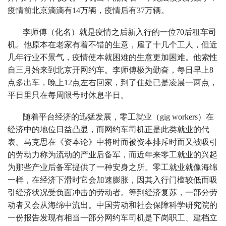
疫情前北京滴滴有14万辆，疫情后有37万辆。
李师傅（化名）就是疫情之后新入行的一位70后租车司
机。他原本在老家有着不错的生意，雇了十几个工人，但近
几年行业不景气，疫情使本就困难的生意更加困难。他索性
自三月始来到北京开网约车。李师傅极为勤奋，每日早上8
点多出车，晚上12点左右回家，到了住处已是凌晨一两点，
平日里只在每周限号时休息半日。
随着平台经济的迅猛发展，零工就业（gig workers）在
经济中的地位日益凸显，而网约车司机正是此类就业的代
表。马克思在《资本论》中将时而被资本排斥时而又被吸引
的劳动力称为流动的产业后备军，而近年来零工就业的兴起
为那些产业后备军提供了一种安身之所。零工就业就像海绵
一样，在经济下滑时它会加速膨胀，因其入行门槛较低而吸
引经济状况受负面冲击的劳动者。等到经济复苏，一部分劳
动者又会从海绵中流出。中国劳动和社会保障科学研究院的
一份报告发现有相当一部分网约车司机是下岗职工、建档立