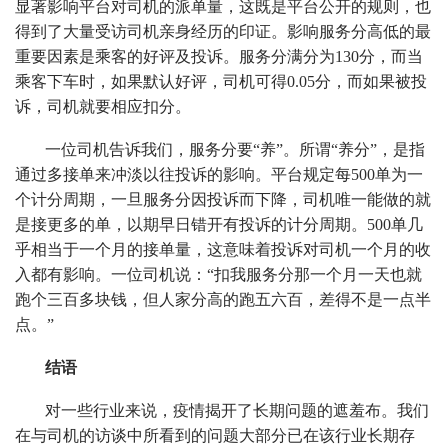
显著影响平台对司机的派单量，这既是平台公开的规则，也
得到了大量受访司机亲身经历的印证。影响服务分高低的最
重要因素是乘客的好评及投诉。服务分满分为130分，而当
乘客下车时，如果默认好评，司机可得0.05分，而如果被投
诉，司机就要相应扣分。
一位司机告诉我们，服务分要“养”。所谓“养分”，是指
通过多接单来冲淡以往投诉的影响。平台规定每500单为一
个计分周期，一旦服务分因投诉而下降，司机唯一能做的就
是接更多的单，以期早日错开有投诉的计分周期。500单几
乎相当于一个月的接单量，这意味着投诉对司机一个月的收
入都有影响。一位司机说：“扣我服务分那一个月一天也就
跑个三百多块钱，但人家分高的跑五六百，差得不是一点半
点。”
结语
对一些行业来说，疫情揭开了长期问题的遮羞布。我们
在与司机的访谈中所看到的问题大部分已在该行业长期存