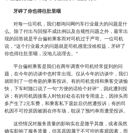
牙碎了你也得往肚里咽
对每一位司机，我们都询问网约车行业最大的问题是什
么。除了付出与回报不成比例以及合规性问题之外，最常出
现的回答就是平台偏袒乘客而对司机过于严苛。一位司机
说，“这个行业最大的问题就是司机感觉没啥权益，牙碎了
你也得往肚里咽，没地儿说理去。”
平台偏袒乘客是我们在两年调查中司机经常提到的问
题，在今年的访谈中也时常出现。仅从今年的访谈中，我们
就听到了一些奇葩的乘客投诉。有的司机觉得和乘客交谈愉
快，下车时随口说了一句“方便的话给个好评”，因此遭到投
诉；有的司机因接客人时恰好处在右转专用道上，因掉头而
多产生了2元车费，和乘客私下退款后仍然遭投诉；有的司
机因不可控原因被困在停车场，耽误了预约单而遭受投诉。
这些情况对服务质量的影响实在是微乎其微，或者虽然
确实影响了服务质量，但其原因属于不可控的客观因素，而