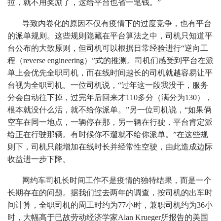
拉，就不用奖励了，这给平台也省一笔钱。”
导致内卷化的原因不仅有疫情下的过度竞争，也有平台
的派单规则。这些规则隐藏在平台算法之中，司机只知道平
台公布的大致原则，但司机可以根据日常经验进行“逆向工
程（reverse engineering）”式的推测。司机们感受到平台在派
单上会优先全职司机，而在线时间越长的司机就越容易让平
台视为全职司机。一位司机说，“过年这一段我没干，服务
分会自动往下掉，过完年后回来才110多分（满分为130），
根本就没什么活，就不给你派单。”另一位司机说，“如果俩
空车在同一地点，一辆停在那，另一辆在行驶，平台肯定派
给正在行驶那辆。有时候你不遛就不给你派单。”在这些规
则下，司机只能增加在线时长并经常性空驶，由此造成边际
收益进一步下降。
网约车司机长时间工作不是疫情的独特结果，而是一个
长期存在的问题。据我们过去两年的调查，按司机的出车时
间计算，全职司机的周工时约为77小时，兼职司机约为36小
时，大幅高于已故劳动经济学家Alan Krueger所报告的美国