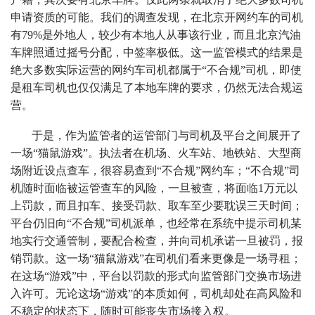
申请资质的可能。我们的调查发现，在北京开网约车的司机
有79%是外地人，较少有本地人从事该行业，而且北京汽油
车牌照通过摇号分配，中签率极低。这一监管模式的结果是
绝大多数实际运营的网约车司机都属于“不合规”司机，即使
是租车司机也仅仅满足了本地车牌的要求，仍然无法合规运
营。
于是，作为监管者的运管部门与司机及平台之间展开了
一场“猫鼠游戏”。执法者在机场、火车站、地铁站、大型商
场附近设点查车，很容易查到“不合规”网约车；“不合规”司
机随时面临被运管查车的风险，一旦被查，将面临1万元以
上罚款，而且扣车、接受罚款、取车至少要耽误三天时间；
平台仍旧向“不合规”司机派单，也经常在系统中提示司机某
地实行交通管制，要配合检查，并向司机承诺一旦被罚，报
销罚款。这一场“猫鼠游戏”在司机们看来更像是一场寻租；
在这场“游戏”中，平台以罚款的形式向监管部门交换市场进
入许可。无论这场“游戏”的本质如何，司机却处在高风险和
不稳定的状态下，随时可能丧失市场接入权。