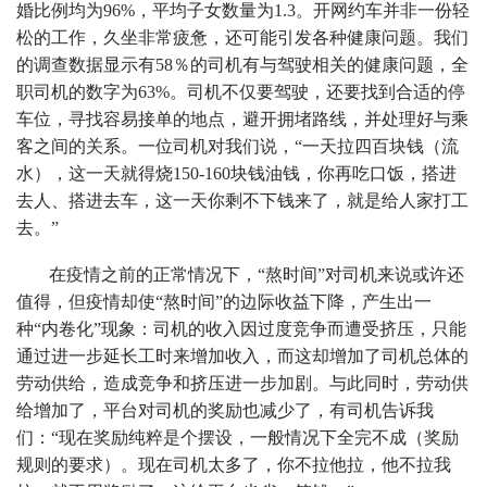
婚比例均为96%，平均子女数量为1.3。开网约车并非一份轻
松的工作，久坐非常疲惫，还可能引发各种健康问题。我们
的调查数据显示有58％的司机有与驾驶相关的健康问题，全
职司机的数字为63%。司机不仅要驾驶，还要找到合适的停
车位，寻找容易接单的地点，避开拥堵路线，并处理好与乘
客之间的关系。一位司机对我们说，“一天拉四百块钱（流
水），这一天就得烧150-160块钱油钱，你再吃口饭，搭进
去人、搭进去车，这一天你剩不下钱来了，就是给人家打工
去。”
在疫情之前的正常情况下，“熬时间”对司机来说或许还
值得，但疫情却使“熬时间”的边际收益下降，产生出一
种“内卷化”现象：司机的收入因过度竞争而遭受挤压，只能
通过进一步延长工时来增加收入，而这却增加了司机总体的
劳动供给，造成竞争和挤压进一步加剧。与此同时，劳动供
给增加了，平台对司机的奖励也减少了，有司机告诉我
们：“现在奖励纯粹是个摆设，一般情况下全完不成（奖励
规则的要求）。现在司机太多了，你不拉他拉，他不拉我