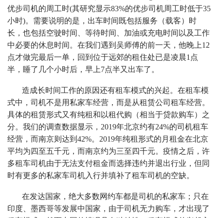
优步司机的周工时(其研究显示83%的优步司机周工时低于35
小时)。需要说明的是，出车时间既包括服务（载客）时
长，也包括空驶时间、等待时间、加油或充电时间以及工作
中必要的休息时间。在我们遇到吴师傅的前一天，他晚上12
点才做完最后一单，回到位于远郊的租住处已是凌晨1点
半，睡了几个小时后，早上7点半又出车了。
造成长时间工作的原因还有租车模式的兴起。在租车模
式中，司机不是用私家车经营，而是从租赁公司租车经营。
具体的租赁形式又有纯租和以租代购（相当于贷款购车）之
分。我们的调查数据显示，2019年北京约有24%的司机租车
经营，而南京则达到42%。2019年纯租形式的月租金在北京
平均为四至五千元，而南京约为三至四千元。疫情之后，许
多租车司机由于无法支付租金而选择违约并退出行业，但同
时有更多的私家车司机入行并填补了租车司机的空缺。
在发达国家，绝大多数网约车都是司机的私家车；只在
印度、墨西哥等发展中国家，由于司机无力购车，才出现了