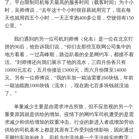
了。平台限制司机每天最高的服务时间（载客时间）为十小
时，吴师傅说，“去年这十个小时很容易就用完了，现在每
天也就用四五个小时，一天正常跑400多公里，空驶得有150
公里。”
我们遇到的另一位司机刘师傅（化名）是一位在北京打
拼的90后，他告诉我们说，“你们去那些互联网公司集中的
地方看看，一过高峰期，路边趴着的全是网约车，都接不着
活。”刘师傅还向我们展示了他的流水，三四月份各只有
10000元左右，五月份接近15000元，而六月份降至14000
元。另有一位师傅说，“我的车加一箱油需要260块钱，年前
一箱油能跑1000块钱（流水），现在跑七百多块钱就没油
了。”
单量减少主要是由需求冲击所致，但不应忽视的另一个
重要原因就是供给的增加。疫情下的网约车司机遭受的是需
求减少和供给增加的双重冲击。行业的新进入者或增加劳动
供给的司机基本上都是其原有工作受到疫情影响，因此通过
开网约车弥补收入。司机当中流传着一个无法核实的数字：