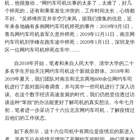
机，他很激动，“网约车司机出事的太多了，太难了，好几
个猝死的，还有和乘客发生冲突的，工作时间太长，心情都
不好。”吴师傅所言并非空穴来风，据我们搜集的信息，近
年来各地确有多例网约车司机猝死的事件：2019年9月3日，
青岛网约车司机袁军久意外猝死；2019年12月11日，南京网
约车司机刘学峰在跑车途中猝死；2020年1月1日，深圳龙华
区一位网约车司机猝死在车中……
自2018年开始，笔者和来自人民大学、清华大学的二十
多名学生开始关注网约车司机这个新就业群体。2018年和
2019年夏天，我们团队对南京和北京两地600余位网约车司
机进行了面对面问卷调查，并与其中一些司机进行了深入访
谈。在这个数字经济高速发展的时代，我们仍然坚信透过访
谈这种“笨拙”的办法能更好了解司机的真实想法。今年七月
初，笔者进一步采访了十六位北京网约车司机，了解疫情过
后他们的工作状态。
如下表所示，这十六位司机中有两位是疫情后的新进入
者，另有五位在疫情后增加了开网约车的时间。他们原来的