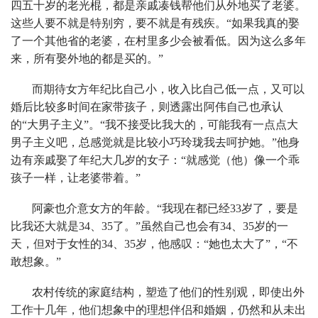
四五十岁的老光棍，都是亲戚凑钱帮他们从外地买了老婆。
这些人要不就是特别穷，要不就是有残疾。“如果我真的娶
了一个其他省的老婆，在村里多少会被看低。因为这么多年
来，所有娶外地的都是买的。”
而期待女方年纪比自己小，收入比自己低一点，又可以
婚后比较多时间在家带孩子，则透露出阿伟自己也承认
的“大男子主义”。“我不接受比我大的，可能我有一点点大
男子主义吧，总感觉就是比较小巧玲珑我去呵护她。”他身
边有亲戚娶了年纪大几岁的女子：“就感觉（他）像一个乖
孩子一样，让老婆带着。”
阿豪也介意女方的年龄。“我现在都已经33岁了，要是
比我还大就是34、35了。”虽然自己也会有34、35岁的一
天，但对于女性的34、35岁，他感叹：“她也太大了”，“不
敢想象。”
农村传统的家庭结构，塑造了他们的性别观，即使出外
工作十几年，他们想象中的理想伴侣和婚姻，仍然和从未出