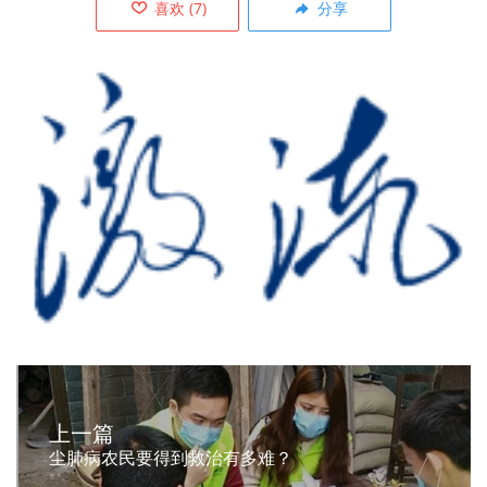
喜欢
(
7
)
分享
上一篇
尘肺病农民要得到救治有多难？