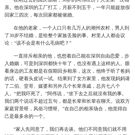
亲。他在深圳的工厂打工，月薪不到五千，一年只能趁放假
回家三四次，每次回家都被催婚。
在他的老家，一个人口只有几万人的潮州农村，男人到
了30岁不结婚，是给整个家族丢脸的事。村里人人都会议
论：“该不会是有什么毛病吧？”
一直排斥相亲的他，也想着自己能在深圳自由恋爱，步
入婚姻，可是到深圳都快十年了，也没有遇上这样的人。眼
看身边的工友都是在假期回乡相亲，这次，他终于听了爸妈
的话，硬着头皮试一试。结果到了女方家里，他发现妈妈请
了二伯、堂哥、媒婆和另外几个长辈亲戚，总共七八个
人。“把我吓死了。”阿伟说，“坐下去之后就没有我的事。
我们两个说话不超过五句，都是长辈和长辈在聊天。说双方
家庭背景呀，风俗习惯呀。”在自己的相亲场合，他觉得自
己是最多余的一个。
“家人先同意了，我们再去谈。他们不同意我们就不用