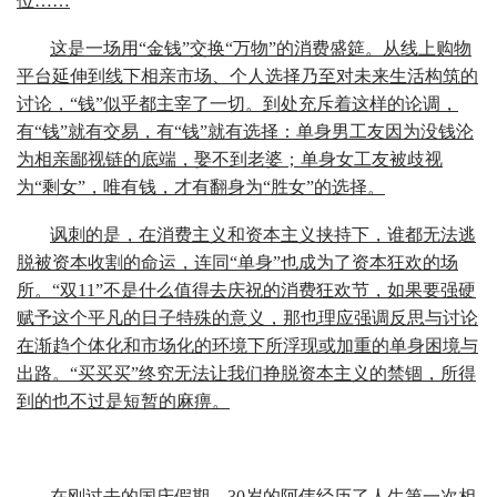
位……
这是一场用“金钱”交换“万物”的消费盛筵。从线上购物
平台延伸到线下相亲市场、个人选择乃至对未来生活构筑的
讨论，“钱”似乎都主宰了一切。到处充斥着这样的论调，
有“钱”就有交易，有“钱”就有选择：单身男工友因为没钱沦
为相亲鄙视链的底端，娶不到老婆；单身女工友被歧视
为“剩女”，唯有钱，才有翻身为“胜女”的选择。
讽刺的是，在消费主义和资本主义挟持下，谁都无法逃
脱被资本收割的命运，连同“单身”也成为了资本狂欢的场
所。“双11”不是什么值得去庆祝的消费狂欢节，如果要强硬
赋予这个平凡的日子特殊的意义，那也理应强调反思与讨论
在渐趋个体化和市场化的环境下所浮现或加重的单身困境与
出路。“买买买”终究无法让我们挣脱资本主义的禁锢，所得
到的也不过是短暂的麻痹。
在刚过去的国庆假期，30岁的阿伟经历了人生第一次相