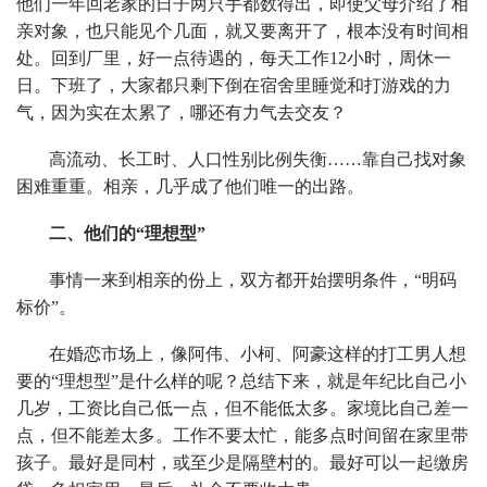
他们一年回老家的日子两只手都数得出，即使父母介绍了相
亲对象，也只能见个几面，就又要离开了，根本没有时间相
处。回到厂里，好一点待遇的，每天工作12小时，周休一
日。下班了，大家都只剩下倒在宿舍里睡觉和打游戏的力
气，因为实在太累了，哪还有力气去交友？
高流动、长工时、人口性别比例失衡……靠自己找对象
困难重重。相亲，几乎成了他们唯一的出路。
二、他们的“理想型”
事情一来到相亲的份上，双方都开始摆明条件，“明码
标价”。
在婚恋市场上，像阿伟、小柯、阿豪这样的打工男人想
要的“理想型”是什么样的呢？总结下来，就是年纪比自己小
几岁，工资比自己低一点，但不能低太多。家境比自己差一
点，但不能差太多。工作不要太忙，能多点时间留在家里带
孩子。最好是同村，或至少是隔壁村的。最好可以一起缴房