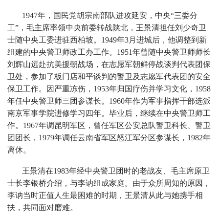
1947年，国民党胡宗南部队进攻延安，中央“三委分
工”，毛主席率领中央前委转战陕北，王景清担任刘少奇卫
士随中央工委进驻西柏坡。1949年3月进城后，他调整到新
组建的中央警卫师政工办工作。1951年曾随中央警卫师师长
刘辉山远赴抗美援朝战场，在志愿军朝鲜停战谈判代表团保
卫处，参加了板门店和平谈判的警卫及志愿军代表团的安全
保卫工作。因严重冻伤，1953年归国疗伤并学习文化，1958
年任中央警卫师三团参谋长。1960年作为军事指挥干部选派
南京军事学院进修学习四年。毕业后，继续在中央警卫师工
作。1967年调昆明军区，曾任军区公安总队警卫科长、警卫
团团长，1979年调任云南省军区怒江军分区参谋长，1982年
离休。
王景清在1983年经中央警卫团时的老战友、毛主席原卫
士长李银桥介绍，与李讷组成家庭。由于众所周知的原因，
李讷当时正值人生最困难的时期，王景清从此与她携手相
扶，共同面对磨难。