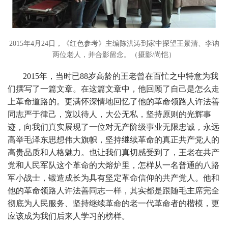
2015年4月24日，《红色参考》主编陈洪涛到家中探望王景清、李讷
两位老人，并合影留念。（摄影/尚恺）
2015年，当时已88岁高龄的王老曾在百忙之中特意为我
们撰写了一篇文章。在这篇文章中，他回顾了自己是怎么走
上革命道路的。更满怀深情地回忆了他的革命领路人许法善
同志严于律己，宽以待人，大公无私，坚持原则的光辉事
迹，向我们真实展现了一位对无产阶级事业无限忠诚，永远
高举毛泽东思想伟大旗帜，坚持继续革命的真正共产党人的
高贵品质和人格魅力。也让我们真切感受到了，王老在共产
党和人民军队这个革命的大熔炉里，怎样从一名普通的八路
军小战士，锻造成长为具有坚定革命信仰的共产党人。他和
他的革命领路人许法善同志一样，其实都是跟随毛主席完全
彻底为人民服务、坚持继续革命的老一代革命者的楷模，更
应该成为我们后来人学习的榜样。