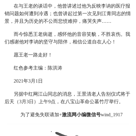
在与王老的谈话中，他曾讲述过他为反映李讷的医疗报
销问题如何遭到冷遇；也曾讲起过第一次见到江青同志的情
景，并且为历史的不公而悲愤难抑，痛哭失声……
而今惊悉王老病逝，感怀他的音容笑貌，不胜哀伤。我
们感谢他对李讷的坚守与陪伴，相信公道自在人心！
愿王老一路走好！
红色参考主编：陈洪涛
2021年3月1日
另据中红网江山同志的消息，王景清老人告别仪式将于
后天（3月3日）上午9点，在八宝山革命公墓竹厅举行。
为了避免失联请加+
激流网小编微信号
wind_1917