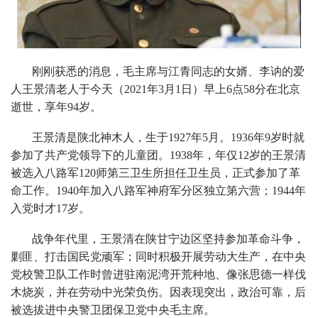
刚刚获悉的消息，毛主席与江青同志的女婿、李讷的爱
人王景清老人于今天（2021年3月1日）早上6点58分在北京
逝世，享年94岁。
王景清是陕北神木人，生于1927年5月。1936年9岁时就
参加了共产党领导下的儿童团。1938年，年仅12岁的王景清
被选入八路军120师第三卫生所担任卫生员，正式参加了革
命工作。1940年加入八路军神府军分区独立第六营；1944年
入党时才17岁。
战争年代里，王景清在陕甘宁边区坚持参加革命斗争，
剿匪、打击国民党顽军；同时积极开展劳动大生产，在中央
党校警卫队工作时曾进驻南泥湾开荒种地、像张思德一样伐
木烧炭，并在劳动中光荣负伤。因表现突出，政治可靠，后
被选拔进中央警卫团保卫党中央毛主席。