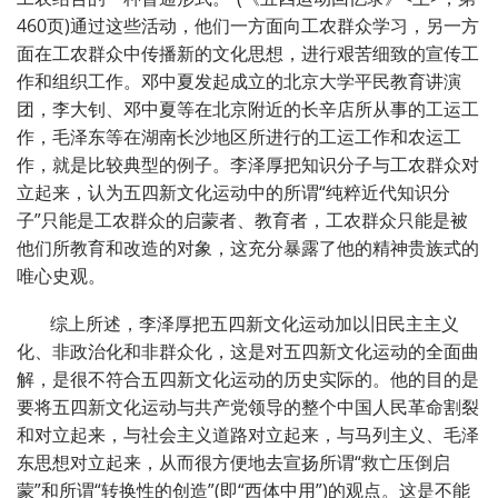
460页)通过这些活动，他们一方面向工农群众学习，另一方
面在工农群众中传播新的文化思想，进行艰苦细致的宣传工
作和组织工作。邓中夏发起成立的北京大学平民教育讲演
团，李大钊、邓中夏等在北京附近的长辛店所从事的工运工
作，毛泽东等在湖南长沙地区所进行的工运工作和农运工
作，就是比较典型的例子。李泽厚把知识分子与工农群众对
立起来，认为五四新文化运动中的所谓“纯粹近代知识分
子”只能是工农群众的启蒙者、教育者，工农群众只能是被
他们所教育和改造的对象，这充分暴露了他的精神贵族式的
唯心史观。
综上所述，李泽厚把五四新文化运动加以旧民主主义
化、非政治化和非群众化，这是对五四新文化运动的全面曲
解，是很不符合五四新文化运动的历史实际的。他的目的是
要将五四新文化运动与共产党领导的整个中国人民革命割裂
和对立起来，与社会主义道路对立起来，与马列主义、毛泽
东思想对立起来，从而很方便地去宣扬所谓“救亡压倒启
蒙”和所谓“转换性的创造”(即“西体中用”)的观点。这是不能