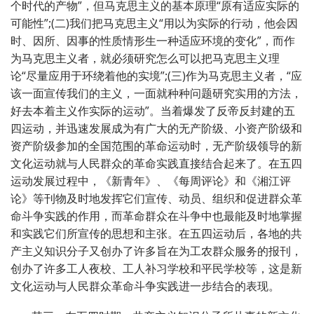
个时代的产物”，但马克思主义的基本原理“原有适应实际的
可能性”;(二)我们把马克思主义“用以为实际的行动，他会因
时、因所、因事的性质情形生一种适应环境的变化”，而作
为马克思主义者，就必须研究怎么可以把马克思主义理
论“尽量应用于环绕着他的实境”;(三)作为马克思主义者，“应
该一面宣传我们的主义，一面就种种问题研究实用的方法，
好去本着主义作实际的运动”。当着爆发了反帝反封建的五
四运动，并迅速发展成为有广大的无产阶级、小资产阶级和
资产阶级参加的全国范围的革命运动时，无产阶级领导的新
文化运动就与人民群众的革命实践直接结合起来了。在五四
运动发展过程中，《新青年》、《每周评论》和《湘江评
论》等刊物及时地发挥它们宣传、动员、组织和促进群众革
命斗争实践的作用，而革命群众在斗争中也最能及时地掌握
和实践它们所宣传的思想和主张。在五四运动后，各地的共
产主义知识分子又创办了许多旨在为工农群众服务的报刊，
创办了许多工人夜校、工人补习学校和平民学校等，这是新
文化运动与人民群众革命斗争实践进一步结合的表现。