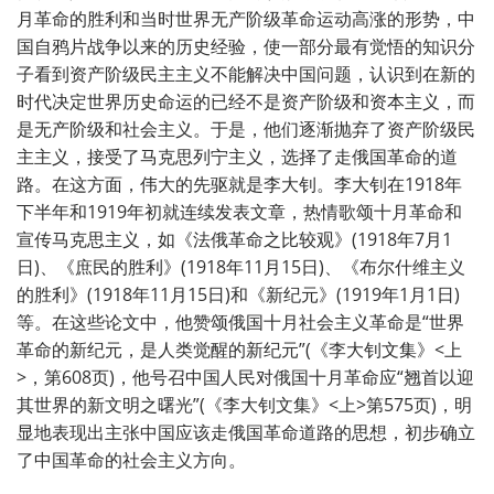
月革命的胜利和当时世界无产阶级革命运动高涨的形势，中
国自鸦片战争以来的历史经验，使一部分最有觉悟的知识分
子看到资产阶级民主主义不能解决中国问题，认识到在新的
时代决定世界历史命运的已经不是资产阶级和资本主义，而
是无产阶级和社会主义。于是，他们逐渐抛弃了资产阶级民
主主义，接受了马克思列宁主义，选择了走俄国革命的道
路。在这方面，伟大的先驱就是李大钊。李大钊在1918年
下半年和1919年初就连续发表文章，热情歌颂十月革命和
宣传马克思主义，如《法俄革命之比较观》(1918年7月1
日)、《庶民的胜利》(1918年11月15日)、《布尔什维主义
的胜利》(1918年11月15日)和《新纪元》(1919年1月1日)
等。在这些论文中，他赞颂俄国十月社会主义革命是“世界
革命的新纪元，是人类觉醒的新纪元”(《李大钊文集》<上
>，第608页)，他号召中国人民对俄国十月革命应“翘首以迎
其世界的新文明之曙光”(《李大钊文集》<上>第575页)，明
显地表现出主张中国应该走俄国革命道路的思想，初步确立
了中国革命的社会主义方向。