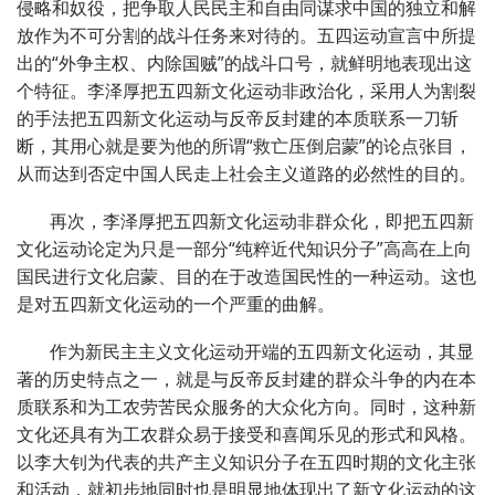
侵略和奴役，把争取人民民主和自由同谋求中国的独立和解
放作为不可分割的战斗任务来对待的。五四运动宣言中所提
出的“外争主权、内除国贼”的战斗口号，就鲜明地表现出这
个特征。李泽厚把五四新文化运动非政治化，采用人为割裂
的手法把五四新文化运动与反帝反封建的本质联系一刀斩
断，其用心就是要为他的所谓“救亡压倒启蒙”的论点张目，
从而达到否定中国人民走上社会主义道路的必然性的目的。
再次，李泽厚把五四新文化运动非群众化，即把五四新
文化运动论定为只是一部分“纯粹近代知识分子”高高在上向
国民进行文化启蒙、目的在于改造国民性的一种运动。这也
是对五四新文化运动的一个严重的曲解。
作为新民主主义文化运动开端的五四新文化运动，其显
著的历史特点之一，就是与反帝反封建的群众斗争的内在本
质联系和为工农劳苦民众服务的大众化方向。同时，这种新
文化还具有为工农群众易于接受和喜闻乐见的形式和风格。
以李大钊为代表的共产主义知识分子在五四时期的文化主张
和活动，就初步地同时也是明显地体现出了新文化运动的这