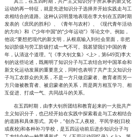
其三，在五四时期，共产主义知识分子所从事的新文化
运动的再一特征，就是先进知识分子选择并开始实践走与工
农相结合的道路。这种认识明显地表现在李大钊在五四时期
发表的《庶民的胜利》、《青年与农村》、《现代青年活动
的方向》和《“少年中国”的“少年运动”》等论文中。例如，
他说:“要想把现代的新文明，从根底输入到社会里面，非把
知识阶级与劳工阶级打成一气不可。我甚望我们中国的青
年，认清这个道理。”(《李大钊文集》<上>，第649页)李大
钊的这些论述，既阐明了知识分子与工农结合对中国革命和
新文化运动发展的重要意义，同时也表明了共产主义知识分
子与工农群众的关系，不是一方只做启蒙者、教育者而另一
方只做被教育者、被启蒙者的关系，而是两方相互学习、相
互促进、打成一气、共同战斗的关系。
在五四时期，由李大钊所团结和教育起来的一大批共产
主义知识分子，也已经开始在实践中探索着走与工农相结合
的道路和具体形式。其中，“创办工人夜校、平民学校(日校
或夜校)和各种补习学校，是五四运动前后进步知识分子与
工农结合的一种普通形式。”(《五四运动回忆录》<上>，第