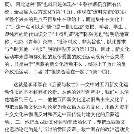
页)。因此这种“新”也就只是体现在“主张彻底扔弃固有传
统，全盘输入西方文化”(第11页)，体现在“这时先进的知识
者整个兴奋的焦点不再集中在政治上，而是集中在文化上
了”。这一点可以从“他们是一批职业的教授、学者、学生，
即纯粹的近代知识分子”上得到证明;而陈独秀也“曾明确地宣
称，他办《青年》杂志，‘批评时政，非其旨也’，以此要求
与当时其他一些报刊明确区别开来”(第11页)。因此，新文化
运动本来是与群众性的反帝爱国的政治运动没有什么关系
的，只是由于“启蒙的新文化运动不久，就碰上了救亡的反
帝政治运动，二者”才“很快合流在一起了”(第13页)。
这就是李泽厚在《启蒙与救亡》一文中对五四新文化运
动性质的基本解释和论断。从他的这些阐释中，我们可以清
楚地看到三点，一、他把五四新文化运动旧民主主义化了，
即把五四新文化运动论定为全盘输入西方文化，用西方资本
主义文化来彻底反对和否定中国传统封建文化的启蒙运
动;、二、他把五四新文化运动非政治化了，即把五四新文
化运动论定为是与当时的爱国反帝、救亡图存的政治运动没