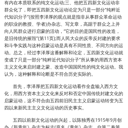
有内在本质联系的纯文化运动;三、他把五四新文化运动非
群众化了，即把五四新文化运动论定为只是一部分“纯粹近
代知识分子”(按照李泽厚的观点就是指非从事群众革命运动
的职业的教授、学者)办杂志、写文章，高踞于群众之上并
向人民群众进行启蒙的活动，“它的目的是国民性的改造，
是旧传统的摧毁”(第11页);而人民大众的反帝反封建的要求
和斗争实践与这种启蒙运动是具有不同性质、不同方向的运
动。总之，经过李泽厚这番解释和论定，五四新文化运动就
变成了只是一部分“纯粹近代知识分子”所从事的用西方资本
主义文化来启封建之蒙、改造中国国民性的纯文化运动。我
认为，这种解释和论断是不符合历史实际的。
首先，李泽厚把五四新文化运动看作全盘输入西方文
化，用西方资本主义文化来反对和否定中国传统封建文化的
启蒙运动，这不符合由五四前旧民主主义启蒙运动转变为五
四以来新民主主义文化运动的历史事实。
五四以前新文化运动的兴起，以陈独秀在1915年9月创
办《新青年》杂志为标志(原名《青年》杂志，自第二卷第