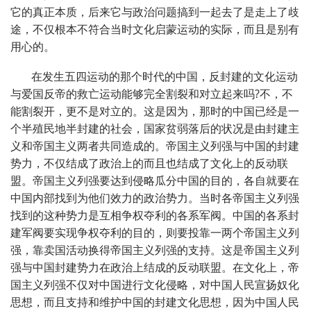
它的真正本质，后来它与政治问题搞到一起去了是走上了歧
途，不仅根本不符合当时文化启蒙运动的实际，而且是别有
用心的。
在发生五四运动的那个时代的中国，反封建的文化运动
与爱国反帝的救亡运动能够完全割裂和对立起来吗?不，不
能割裂开，更不是对立的。这是因为，那时的中国已经是一
个半殖民地半封建的社会，国家贫弱落后的状况是由封建主
义和帝国主义两者共同造成的。帝国主义列强与中国的封建
势力，不仅结成了政治上的而且也结成了文化上的反动联
盟。帝国主义列强要达到侵略瓜分中国的目的，各自就要在
中国内部找到为他们效力的政治势力。当时各帝国主义列强
找到的这种势力是互相争权夺利的各系军阀。中国的各系封
建军阀要实现争权夺利的目的，则要投靠一两个帝国主义列
强，靠卖国活动换得帝国主义列强的支持。这是帝国主义列
强与中国封建势力在政治上结成的反动联盟。在文化上，帝
国主义列强不仅对中国进行文化侵略，对中国人民宣扬奴化
思想，而且支持和维护中国的封建文化思想，因为中国人民