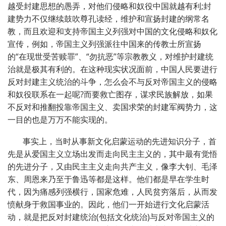
越受封建思想的愚弄，对他们侵略和奴役中国就越有利;封
建势力不仅继续鼓吹尊孔读经，维护和宣扬封建的纲常名
教，而且欢迎和支持帝国主义列强对中国的文化侵略和奴化
宣传，例如，帝国主义列强派往中国来的传教士所宣扬
的“在现世受苦赎罪”、“勿抗恶”等宗教教义，对维护封建统
治就是极其有利的。在这种现实状况面前，中国人民要进行
反对封建主义统治的斗争，怎么会不与反对帝国主义的侵略
和奴役联系在一起呢?而要救亡图存，谋求民族解放，如果
不反对和推翻投靠帝国主义、卖国求荣的封建军阀势力，这
一目的也是万万不能实现的。
事实上，当时从事新文化启蒙运动的先进知识分子，首
先是从爱国主义立场出发而走向民主主义的，其中最有觉悟
的先进分子，又由民主主义走向共产主义，像李大钊、毛泽
东、周恩来乃至于鲁迅等都是这样。他们都是早在学生时
代，因为痛感列强横行，国家危难，人民贫穷落后，从而发
愤献身于救国事业的。因此，他们一开始进行文化启蒙活
动，就是把反对封建统治(包括文化统治)与反对帝国主义的