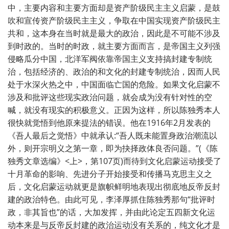
中，主要内容和主要方面却是资产阶级民主主义启蒙，是鼓
吹和宣传资产阶级民主主义，争取在中国实现资产阶级民主
共和，这本身在当时就是最大的政治，因此是不可能不涉及
到时政的。当时的时政，就主要方面而言，是帝国主义列强
侵略瓜分中国，北洋军阀依靠帝国主义支持搞封建专制统
治，包括经济的、政治的和文化的封建专制统治，因而人民
处于水深火热之中，中国面临亡国的危险。如果文化启蒙不
涉及和批评这些现实政治问题，就会成为没有针对性的空
喊，就没有现实的积极意义。正因为这样，所以陈独秀本人
很快就觉悟到他原来提法的错误。他在1916年2月发表的
《吾人最后之觉悟》中就承认:“吾人既未能置身政治潮流以
外，则开宗明义之第一章，即为抉择政体良否问题。”(《陈
独秀文章选编》<上>，第107页)而待到文化启蒙运动接受了
十月革命的影响、先进分子开始接受和传播马克思主义之
后，文化启蒙运动就更是旗帜鲜明地表现出彻底地反帝反封
建的政治特色。由此可见，李泽厚抓住陈独秀那句“批评时
政，非其旨也”的话，大加发挥，并由此论定五四新文化运
动本来是与反帝反封建的政治运动没有关系的，纯文化才是