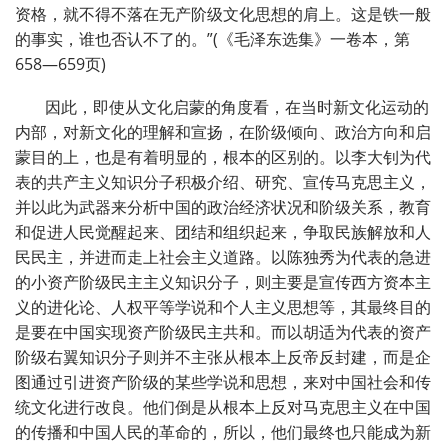
资格，就不得不落在无产阶级文化思想的肩上。这是铁一般
的事实，谁也否认不了的。”(《毛泽东选集》一卷本，第
658—659页)
因此，即使从文化启蒙的角度看，在当时新文化运动的
内部，对新文化的理解和宣扬，在阶级倾向、政治方向和启
蒙目的上，也是有着明显的，根本的区别的。以李大钊为代
表的共产主义知识分子积极介绍、研究、宣传马克思主义，
并以此为武器来分析中国的政治经济状况和阶级关系，教育
和促进人民觉醒起来、团结和组织起来，争取民族解放和人
民民主，并进而走上社会主义道路。以陈独秀为代表的急进
的小资产阶级民主主义知识分子，则主要是宣传西方资本主
义的进化论、人权平等学说和个人主义思想等，其最终目的
是要在中国实现资产阶级民主共和。而以胡适为代表的资产
阶级右翼知识分子则并不主张从根本上反帝反封建，而是企
图通过引进资产阶级的某些学说和思想，来对中国社会和传
统文化进行改良。他们倒是从根本上反对马克思主义在中国
的传播和中国人民的革命的，所以，他们最终也只能成为新