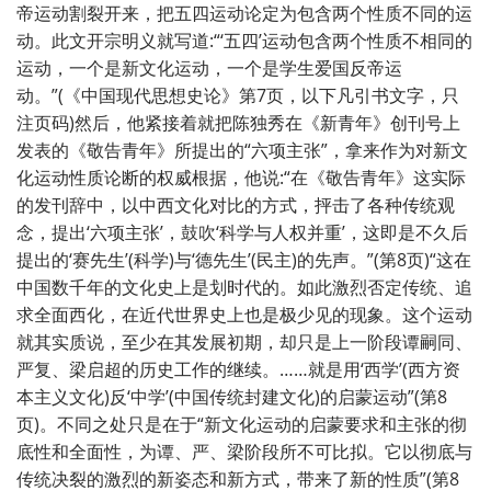
帝运动割裂开来，把五四运动论定为包含两个性质不同的运
动。此文开宗明义就写道:“‘五四’运动包含两个性质不相同的
运动，一个是新文化运动，一个是学生爱国反帝运
动。”(《中国现代思想史论》第7页，以下凡引书文字，只
注页码)然后，他紧接着就把陈独秀在《新青年》创刊号上
发表的《敬告青年》所提出的“六项主张”，拿来作为对新文
化运动性质论断的权威根据，他说:“在《敬告青年》这实际
的发刊辞中，以中西文化对比的方式，抨击了各种传统观
念，提出‘六项主张’，鼓吹‘科学与人权并重’，这即是不久后
提出的‘赛先生’(科学)与‘德先生’(民主)的先声。”(第8页)“这在
中国数千年的文化史上是划时代的。如此激烈否定传统、追
求全面西化，在近代世界史上也是极少见的现象。这个运动
就其实质说，至少在其发展初期，却只是上一阶段谭嗣同、
严复、梁启超的历史工作的继续。……就是用‘西学’(西方资
本主义文化)反‘中学’(中国传统封建文化)的启蒙运动”(第8
页)。不同之处只是在于“新文化运动的启蒙要求和主张的彻
底性和全面性，为谭、严、梁阶段所不可比拟。它以彻底与
传统决裂的激烈的新姿态和新方式，带来了新的性质”(第8