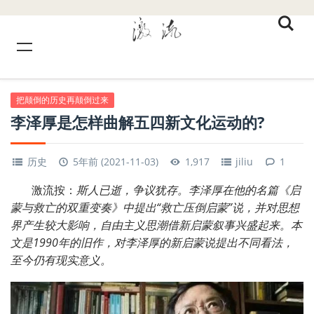
把颠倒的历史再颠倒过来
李泽厚是怎样曲解五四新文化运动的?
历史
5年前 (2021-11-03)
1,917
jiliu
1
激流按：
斯人已逝，争议犹存。李泽厚在他的名篇《启
蒙与救亡的双重变奏》中提出“救亡压倒启蒙”说，并对思想
界产生较大影响，自由主义思潮借新启蒙叙事兴盛起来。本
文是1990年的旧作，对李泽厚的新启蒙说提出不同看法，
至今仍有现实意义。