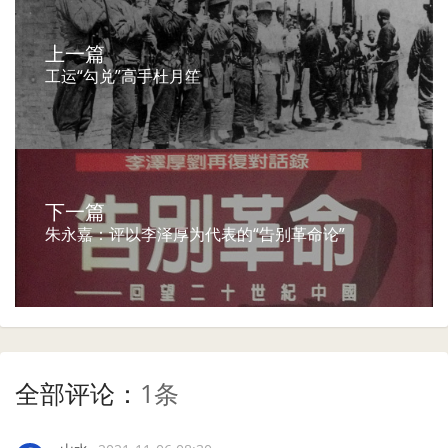
上一篇
工运“勾兑”高手杜月笙
下一篇
朱永嘉：评以李泽厚为代表的“告别革命论”
全部评论：
1条