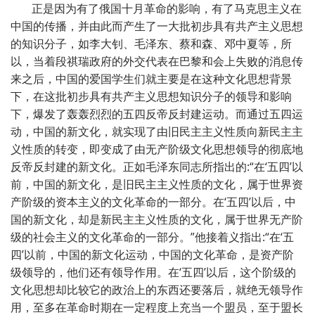
正是因为有了俄国十月革命的影响，有了马克思主义在
中国的传播，并由此而产生了一大批初步具有共产主义思想
的知识分子，如李大钊、毛泽东、蔡和森、邓中夏等，所
以，当着段祺瑞政府的外交代表在巴黎和会上失败的消息传
来之后，中国的爱国学生们就主要是在这种文化思想背景
下，在这批初步具有共产主义思想知识分子的领导和影响
下，爆发了轰轰烈烈的五四反帝反封建运动。而通过五四运
动，中国的新文化，就实现了由旧民主主义性质向新民主主
义性质的转变，即变成了由无产阶级文化思想领导的彻底地
反帝反封建的新文化。正如毛泽东同志所指出的:“在‘五四’以
前，中国的新文化，是旧民主主义性质的文化，属于世界资
产阶级的资本主义的文化革命的一部分。在‘五四’以后，中
国的新文化，却是新民主主义性质的文化，属于世界无产阶
级的社会主义的文化革命的一部分。”他接着义指出:“在‘五
四’以前，中国的新文化运动，中国的文化革命，是资产阶
级领导的，他们还有领导作用。在‘五四’以后，这个阶级的
文化思想却比较它的政治上的东西还要落后，就绝无领导作
用，至多在革命时期在一定程度上充当一个盟员，至于盟长