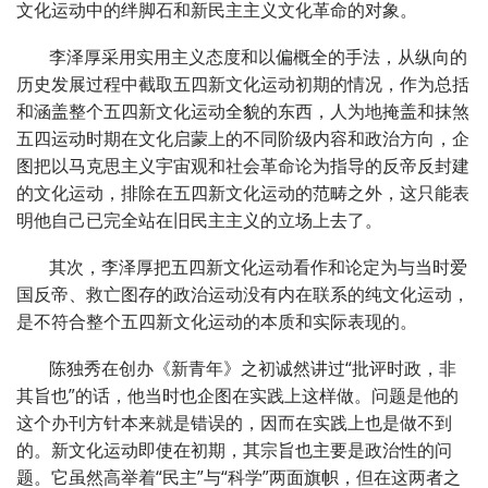
文化运动中的绊脚石和新民主主义文化革命的对象。
李泽厚采用实用主义态度和以偏概全的手法，从纵向的
历史发展过程中截取五四新文化运动初期的情况，作为总括
和涵盖整个五四新文化运动全貌的东西，人为地掩盖和抹煞
五四运动时期在文化启蒙上的不同阶级内容和政治方向，企
图把以马克思主义宇宙观和社会革命论为指导的反帝反封建
的文化运动，排除在五四新文化运动的范畴之外，这只能表
明他自己已完全站在旧民主主义的立场上去了。
其次，李泽厚把五四新文化运动看作和论定为与当时爱
国反帝、救亡图存的政治运动没有内在联系的纯文化运动，
是不符合整个五四新文化运动的本质和实际表现的。
陈独秀在创办《新青年》之初诚然讲过“批评时政，非
其旨也”的话，他当时也企图在实践上这样做。问题是他的
这个办刊方针本来就是错误的，因而在实践上也是做不到
的。新文化运动即使在初期，其宗旨也主要是政治性的问
题。它虽然高举着“民主”与“科学”两面旗帜，但在这两者之