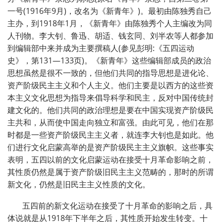
一号(1916年9月)，改名为《新青年》)。最初由陈独秀自己
主办，到1918年1月，《新青年》由陈独秀个人主编改为同
人刊物。李大钊、鲁迅、胡适、钱玄同、刘半农等人都参加
到编辑部中来并成为主要撰稿人(参见彭明:《五四运动
史》，第131—133页)。《新青年》这些编辑部成员的政治
思想虽然是很不一致的，但他们共同的指导思想是进化论、
资产阶级民主主义和个人主义。他们主要是以西方的这些资
本主义文化思想为指导来倡导科学和民主，反对中国传统封
建文化的。他们共同的政治理想是要在中国实现资产阶级民
主共和，从而使中国走向独立和富强。由此可见，他们在那
时都是一些资产阶级民主主义者，就连李大钊也是如此。他
们进行文化启蒙高举的是资产阶级民主主义旗帜。这些事实
表明，五四以前的文化启蒙运动在接受十月革命影响之前，
其性质仍然是属于资产阶级旧民主主义范畴的，那时的所谓
新文化，仍然是旧民主主义性质的文化。
五四前的新文化运动在接受了十月革命的影响之后，具
体说就是从1918年下半年之后，其性质开始发生转变。十