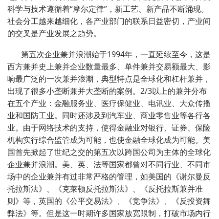
科学与技术遵循着“摩尔定律”，新工艺、新产品不断涌现。
社会分工越来越细化，各产业部门的联系日益密切，产业间
的交叉是产业发展之趋势。
第五次企业兼并浪潮始于
1994
年，一直延续至今，这是
西方兼并史上兼并企业数量最多、单件兼并交易额最大、影
响最广泛的一次兼并浪潮，典型特点是全球化和杠杆兼并，
出现了很多小垄断兼并大垄断的案例。
2/3
以上的兼并分布
在五个产业：金融服务业、医疗保健业、电讯业、大众传播
业和国防工业。同时还涉及到汽车业、商业零售业等各行各
业。由于网络技术的支持，使得金融业对银行、证券、保险
机构实行综合监管成为可能，也使金融全球化成为可能。美
国首先掀起了世纪之交的第五次以跨国公司为主体的全球化
企业兼并浪潮。美、英、法等国家都曾对不同行业、不同市
场中的企业兼并有过非常严格的管理，如美国的《谢尔曼反
托拉斯法》、《克莱顿反托拉斯法》、《反托拉斯兼并准
则》等，英国的《公平交易法》、《竞争法》、《反投资舞
弊法》等。但是这一时期许多国家放宽限制，打破市场内行