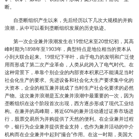
断。
自垄断组织产生以来，先后经历以下几次大规模的并购
浪潮，从中可以看到垄断组织发展的历史轨迹。
第一次企业兼并浪潮发生在
19
世纪末至
20
世纪初，其高
峰时期为
1898
年至
1903
年，典型特点是地位相当的资本从
小到大联合起来。
19
世纪下半叶，由于电力的发明和广泛使
用而形成了第二次产业革命，人类从此跨入了电气时代。在
这种背景下，单靠个别企业的内部资本积累已不能满足当时
社会化生产的要求。先进设备和社会化大生产要求集中化的
大资本，企业的相互兼并就成了当时生产社会化要求的必然
产物。这次兼并浪潮是五次兼并浪潮中最重要的一次，因为
垄断组织在这个阶段首次出现，西方逐步形成了现代工业结
构。在兼并的高峰期，将近
60%
的兼并活动通过证券市场进
行，股票交易所为并购提供了天然的便利。在企业兼并过程
中，银行为企业兼并提供资金支持，也作为兼并活动的中介
机构而在企业兼并中起到“撮合”作用。在这一时期，美国大