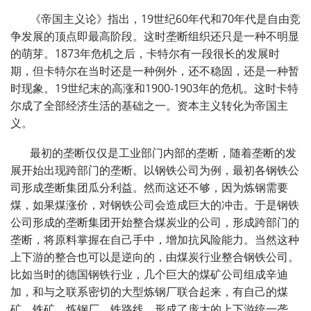
《帝国主义论》指出，
19
世纪
60
年代和
70
年代是自由竞
争发展的顶点即最高阶段。这时垄断组织还只是一种不明显
的萌芽。
1873
年危机之后，卡特尔有一段很长的发展时
期，但卡特尔在当时还是一种例外，还不稳固，还是一种暂
时现象。
19
世纪末的高涨和
1900-1903
年的危机。这时卡特
尔成了全部经济生活的基础之一。资本主义转化为帝国主
义。
最初的垄断仅仅是工业部门内部的垄断，随着垄断的发
展开始出现跨部门的垄断。以钢铁公司为例，最初各钢铁公
司形成垄断集团瓜分利益。然而这还不够，因为炼钢需要
煤，如果煤涨价，对钢铁公司会造成巨大的冲击。于是钢铁
公司形成的垄断集团开始整合煤炭业的公司，形成跨部门的
垄断，将原料掌握在自己手中，增加抗风险能力。当然这种
上下游的整合也可以是逆向的，由煤炭行业整合钢铁公司。
比如当时的德国钢铁行业，几个巨大的煤矿公司组成辛迪
加，和与之联系密切的大型炼钢厂联合起来，有自己的煤
矿、铁矿、炼钢厂、铁路线，形成了庞大的上下游统一垄