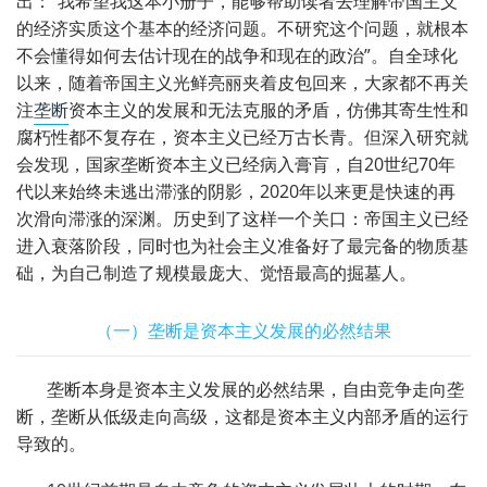
出：“我希望我这本小册子，能够帮助读者去理解帝国主义
的经济实质这个基本的经济问题。不研究这个问题，就根本
不会懂得如何去估计现在的战争和现在的政治”。自全球化
以来，随着帝国主义光鲜亮丽夹着皮包回来，大家都不再关
注
垄断
资本主义的发展和无法克服的矛盾，仿佛其寄生性和
腐朽性都不复存在，资本主义已经万古长青。但深入研究就
会发现，国家垄断资本主义已经病入膏肓，自
20
世纪
70
年
代以来始终未逃出滞涨的阴影，
2020
年以来更是快速的再
次滑向滞涨的深渊。历史到了这样一个关口：帝国主义已经
进入衰落阶段，同时也为社会主义准备好了最完备的物质基
础，为自己制造了规模最庞大、觉悟最高的掘墓人。
（一）垄断是资本主义发展的必然结果
垄断本身是资本主义发展的必然结果，自由竞争走向垄
断，垄断从低级走向高级，这都是资本主义内部矛盾的运行
导致的。