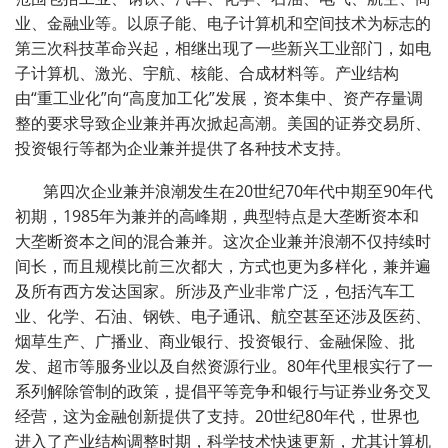
业、金融业等。以原子能、电子计算机和空间技术为标志的
第三次科技革命兴起，相继出现了一些新兴工业部门，如电
子计算机、激光、宇航、核能、合成材料等。产业结构
由“重工业化”向“高度加工化”发展，资本集中、资产存量调
整的要求导致企业兼并再次掀起高潮。美国的证券交易所、
投资银行等都为企业兼并提供了各种技术支持。
第四次企业兼并浪潮发生在
20
世纪
70
年代中期至
90
年代
初期，
1985
年为兼并的高峰期，典型特点是大垄断资本和
大垄断资本之间的混合兼并。这次企业兼并浪潮不仅持续时
间长，而且规模比前三次都大，方式也更为多样化，兼并遍
及所有西方发达国家。所涉及产业非常广泛，包括汽车工
业、化学、石油、钢铁、电子通讯、航空甚至还涉及医药、
烟草生产、广播业、商业银行、投资银行、金融保险、批
发、超市等服务业以及自然资源行业。
80
年代里根实行了一
系列解除管制的政策，提倡平等竞争和银行与证券业务交叉
经营，这为金融创新提供了支持。
20
世纪
80
年代，世界也
进入了产业结构调整时期，科学技术快速更新，尤其计算机