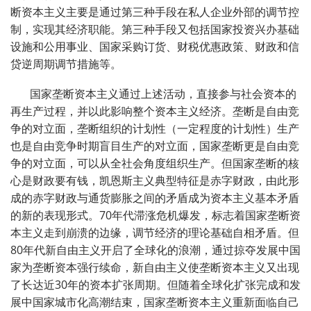
断资本主义主要是通过第三种手段在私人企业外部的调节控
制，实现其经济职能。第三种手段又包括国家投资兴办基础
设施和公用事业、国家采购订货、财税优惠政策、财政和信
贷逆周期调节措施等。
国家垄断资本主义通过上述活动，直接参与社会资本的
再生产过程，并以此影响整个资本主义经济。垄断是自由竞
争的对立面，垄断组织的计划性（一定程度的计划性）生产
也是自由竞争时期盲目生产的对立面，国家垄断更是自由竞
争的对立面，可以从全社会角度组织生产。但国家垄断的核
心是财政要有钱，凯恩斯主义典型特征是赤字财政，由此形
成的赤字财政与通货膨胀之间的矛盾成为资本主义基本矛盾
的新的表现形式。
70
年代滞涨危机爆发，标志着国家垄断资
本主义走到崩溃的边缘，调节经济的理论基础自相矛盾。但
80
年代新自由主义开启了全球化的浪潮，通过掠夺发展中国
家为垄断资本强行续命，新自由主义使垄断资本主义又出现
了长达近
30
年的资本扩张周期。但随着全球化扩张完成和发
展中国家城市化高潮结束，国家垄断资本主义重新面临自己