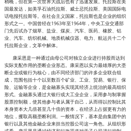
稍晚，但在第一次世界大战后也有了迅速发展。托拉斯在美
国最发达，如美孚石油托拉斯、威士忌托拉斯、美国国际电
话电报托拉斯等。在社会主义国家，托拉斯也是企业的组织
形式之一。中国曾经在
1963
年至
1964
年，中央工业交通部
门先后试办了烟草、盐业、煤炭、汽车、医药、橡胶、铝
业、汽车、纺织机械、地质机械仪器、电力、航运共十二个
托拉斯企业，文革中解体。
康采恩是一种通过由母公司对独立企业进行持股而达到
实际支配作用的垄断企业形态。康采恩以实力最雄厚的大垄
断企业或银行为核心，由不同经济部门的许多企业联合组
成，范围包括十个以至数百个矿业、工业、贸易、银行、保
险、运输等企业，是金融寡头实现其经济上统治的最高组织
形式。金融寡头通过大银行或大工业企业，采用参与制掌握
股票控制额，使其他参与者从属于自己，从而得以控制比其
本身资本大几倍甚至几十倍的资本，在经济上占据更有力的
地位，攫取高额垄断利润。一般情况下，基本是由集团中的
银行以及其他金融企业来担当控股公司这一角色。从组织形
式看，康采恩是通过经济和行政渠道对于子公司进行控制