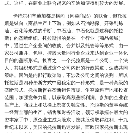
式。这样，在商业上联合起来的辛迪加便得到较大的发展。
卡特尔和辛迪加都是横向（同类商品）的联合，但托拉
斯是纵向（商品生产上下游，例如从石油勘探、开采到炼
油、石化等形成的垄断，中石油、中石化就是这样的托拉
斯）的垄断组织。托拉斯指的是在一个行业（商品领域）
中，通过生产企业间的收购、合并以及托管等等形式，由一
家公司兼并、包容、控股大量同行业企业来达到企业一体化
目的的垄断形式。换言之，一个托拉斯是一个公司、一个法
人，其组织形式是通过这个公司内部的行政渠道，达成共同
策略。因为是内部行政渠道，不涉及公司之间的谈判，所以
托拉斯是四种垄断方式中最稳定的一种形式，是一种高级的
垄断形式。托拉斯旨在垄断销售市场、争夺原料产地和投资
范围，加强竞争力量，以获取高额垄断利润。参加的企业在
生产上、商业上和法律上都丧失独立性。托拉斯的董事会统
一经营全部的生产，销售和财务活动，领导权掌握在最大的
资本家手中，原企业主成为股东，按其股份取得红利。十九
世纪末以来，美国的托拉斯迅速发展。西欧国家托拉斯出现