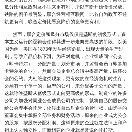
瓜分比相互敌对互不往来更有利，所以垄断开始慢慢形成。
铁路的例子最明显，联合经营相互联网，比各自为政互不通
轨更有利，联合定价比恶意降价的竞争更有利。
然而，联合定价和瓜分市场仅仅是垄断的初级形式，资
本主义运行的逻辑会使得其进一步走向更高级的阶段。以美
国为例，美国在
1873
年发生经济危机，出现大量的生产过
剩，导致产品价格下滑。为应对危机，企业组成同业公会
（即卡特尔），分配产量，划分市场，并监督会员（即参加
卡特尔的企业）。然而会员企业总会暗中提高产量，破坏公
会的公约。为杜绝这类现象，更有效的在经济危机时生存，
必须有一个单一的、巨型的公司，来分配各子公司的产量，
这就呼唤垄断从低级形式走向更高级的形式。制造业的许多
公司为加强对同业公会成员公司的控制，就将自己的股份交
给公会理事会托管，让渡出自己对企业的管理权，由选举的
董事会集中掌握全部业务和财务活动，原来的企业成为公会
的股东，按股权分配利润。这样原来的企业就在法律上和产
销上失去独立性，而新组建的企业就是常说的托拉斯。