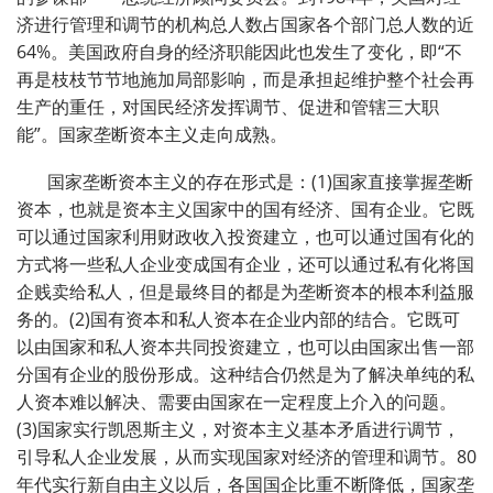
济进行管理和调节的机构总人数占国家各个部门总人数的近
64%
。美国政府自身的经济职能因此也发生了变化，即“不
再是枝枝节节地施加局部影响，而是承担起维护整个社会再
生产的重任，对国民经济发挥调节、促进和管辖三大职
能”。国家垄断资本主义走向成熟。
国家垄断资本主义的存在形式是：
(1)
国家直接掌握垄断
资本，也就是资本主义国家中的国有经济、国有企业。它既
可以通过国家利用财政收入投资建立，也可以通过国有化的
方式将一些私人企业变成国有企业，还可以通过私有化将国
企贱卖给私人，但是最终目的都是为垄断资本的根本利益服
务的。
(2)
国有资本和私人资本在企业内部的结合。它既可
以由国家和私人资本共同投资建立，也可以由国家出售一部
分国有企业的股份形成。这种结合仍然是为了解决单纯的私
人资本难以解决、需要由国家在一定程度上介入的问题。
(3)
国家实行凯恩斯主义，对资本主义基本矛盾进行调节，
引导私人企业发展，从而实现国家对经济的管理和调节。
80
年代实行新自由主义以后，各国国企比重不断降低，国家垄