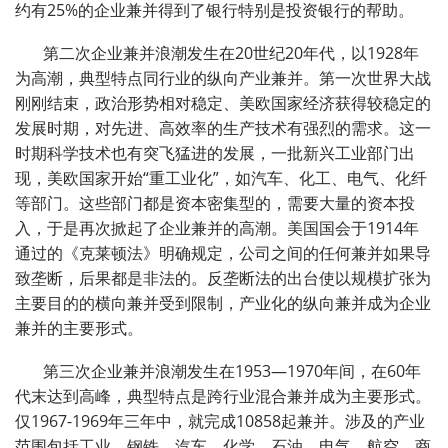
约有
25%
的企业兼并得到了银行特别是投资银行的帮助。
第二次企业兼并浪潮发生在
20
世纪
20
年代，以
1928
年
为高潮，典型特点同行业的纵向产业兼并。第一次世界大战
刚刚结束，政治形势相对稳定、美欧国家经济获得较稳定的
发展时期，对先进、高效率的生产技术有强烈的需求。这一
时期科学技术也有突飞猛进的发展，一批新兴工业部门出
现，美欧国家开始“重工业化”，如汽车、化工、电气、化纤
等部门。这些部门都是资本密集型的，需要大量的资本投
入，于是再次掀起了企业兼并的高潮。美国国会于
1914
年
通过的《克莱顿法》明确规定，公司之间的任何兼并如果导
致垄断，后果都是非法的。反垄断法的出台使以规模扩张为
主要目的的横向兼并受到限制，产业化的纵向兼并成为企业
兼并的主要形式。
第三次企业兼并浪潮发生在
1953
—
1970
年间，在
60
年
代末达到高峰，典型特点是跨行业混合兼并成为主要形式。
仅
1967-1969
年三年中，就完成
10858
起兼并。涉及的产业
范围包括工业、钢铁、汽车、化学、石油、电气、航空、商