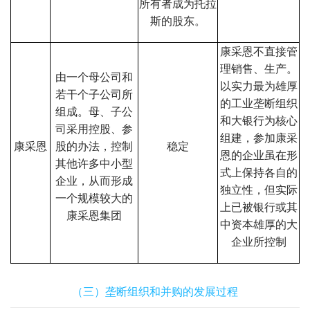
所有者成为托拉
斯的股东。
康采恩不直接管
理销售、生产。
由一个母公司和
以实力最为雄厚
若干个子公司所
的工业垄断组织
组成。母、子公
和大银行为核心
司采用控股、参
组建，参加康采
康采恩
股的办法，控制
稳定
恩的企业虽在形
其他许多中小型
式上保持各自的
企业，从而形成
独立性，但实际
一个规模较大的
上已被银行或其
康采恩集团
中资本雄厚的大
企业所控制
（三）垄断组织和并购的发展过程