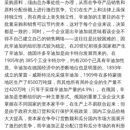
采购原料，须由总办事处统一办理，从而在争夺产品销售和
原料分配份额上进行激烈竞争。它们在生产上和法律上虽保
持独立性，而在商业上丧失独立性。辛迪加的主要目的在于
批量采购和销售可以节约资本，这对于每个企业来说，决策
都是一致的，同时，一个企业退出辛迪加就意味着该企业不
得不自己建立自己的销售网络——这往往是比较困难的，因
此辛迪加的组织形式较为稳定。在
20
世纪初很多国家都产生
了辛迪加。德国许多辛迪加是由卡特尔发展而来的。在
1905
年的
385
个工业卡特尔中，约有
200
个已具有辛迪加性
质。辛迪加在德国经济中的垄断地位也是明显的。
1893
年
成立的莱茵－威斯特法伦采煤辛迪加，
1909
年在多特蒙德
地区生产了
8500
万吨煤，而其他所有局外企业的生产量不
过
420
万吨（只等于采煤辛迪加产量的
4.9%
）。在俄国，辛
迪加是垄断组织的一种主要形式。俄国的重要工业企业大多
掌握在不同国家的资本家手中，在生产上不易联合起来；但
是由于政府大批订货和实行保护关税政策，国内工业品价格
大大提高，资本家在争夺订货数额和瓜分国内市场方面展开
了激烈的竞争，而辛迪加正是分配订货和瓜分市场的有利形