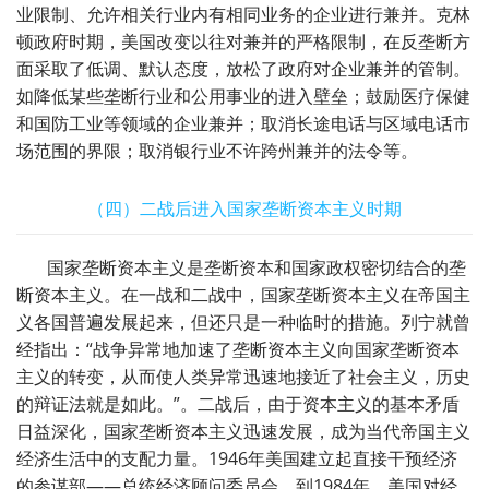
业限制、允许相关行业内有相同业务的企业进行兼并。克林
顿政府时期，美国改变以往对兼并的严格限制，在反垄断方
面采取了低调、默认态度，放松了政府对企业兼并的管制。
如降低某些垄断行业和公用事业的进入壁垒；鼓励医疗保健
和国防工业等领域的企业兼并；取消长途电话与区域电话市
场范围的界限；取消银行业不许跨州兼并的法令等。
（四）二战后进入国家垄断资本主义时期
国家垄断资本主义是垄断资本和国家政权密切结合的垄
断资本主义。在一战和二战中，国家垄断资本主义在帝国主
义各国普遍发展起来，但还只是一种临时的措施。列宁就曾
经指出：“战争异常地加速了垄断资本主义向国家垄断资本
主义的转变，从而使人类异常迅速地接近了社会主义，历史
的辩证法就是如此。”。二战后，由于资本主义的基本矛盾
日益深化，国家垄断资本主义迅速发展，成为当代帝国主义
经济生活中的支配力量。
1946
年美国建立起直接干预经济
的参谋部——总统经济顾问委员会。到
1984
年，美国对经