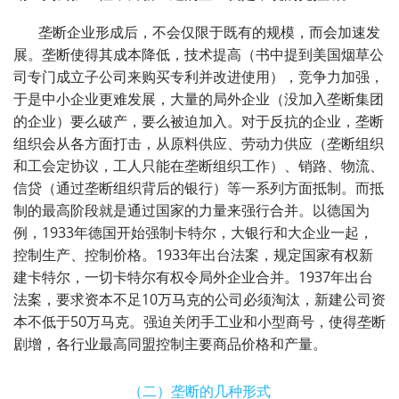
垄断企业形成后，不会仅限于既有的规模，而会加速发
展。垄断使得其成本降低，技术提高（书中提到美国烟草公
司专门成立子公司来购买专利并改进使用），竞争力加强，
于是中小企业更难发展，大量的局外企业（没加入垄断集团
的企业）要么破产，要么被迫加入。对于反抗的企业，垄断
组织会从各方面打击，从原料供应、劳动力供应（垄断组织
和工会定协议，工人只能在垄断组织工作）、销路、物流、
信贷（通过垄断组织背后的银行）等一系列方面抵制。而抵
制的最高阶段就是通过国家的力量来强行合并。以德国为
例，
1933
年德国开始强制卡特尔，大银行和大企业一起，
控制生产、控制价格。
1933
年出台法案，规定国家有权新
建卡特尔，一切卡特尔有权令局外企业合并。
1937
年出台
法案，要求资本不足
10
万马克的公司必须淘汰，新建公司资
本不低于
50
万马克。强迫关闭手工业和小型商号，使得垄断
剧增，各行业最高同盟控制主要商品价格和产量。
（二）垄断的几种形式