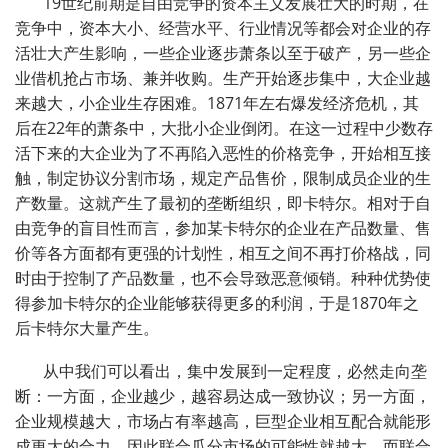
19
世纪前期是自由竞争的资本主义发展壮大的时期，在
竞争中，资本大小、经营水平、行业情况等都会对企业的存
活壮大产生影响，一些企业逐步萧条以至于破产，另一些企
业借机抢占市场、兼并收购。生产开始逐步集中，大企业越
来越大，小企业生存困难。
1871
年左右爆发经济危机，其
后在
22
年的萧条中，大批小企业倒闭。在这一过程中少数存
活下来的大企业为了不再陷入恶性的价格竞争，开始相互接
触，制定协议分割市场，规定产品售价，限制成员企业的生
产数量。这就产生了最初的垄断组织，即卡特尔。相对于自
由竞争的盲目性而言，参加某卡特尔的企业在产品数量、售
价等各方面都有更强的计划性，相互之间不再打价格战，同
时由于控制了产品数量，也不会导致恶意倾销。种种优势使
得参加卡特尔的企业能够获得更多的利润，于是
1870
年之
后卡特尔大量产生。
从中我们可以看出，集中发展到一定程度，必然走向垄
断：一方面，企业越少，越容易达成一致协议；另一方面，
企业规模越大，市场占有率越高，巨型企业相互配合就能形
成更大的合力，因此联合瓜分市场的可能性就越大，而联合