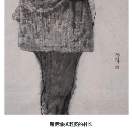
赌博输掉老婆的村长