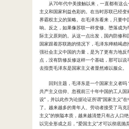
从70年代中美接触以来，一直都有这么
主义和国家利益色彩的。在当时苏联已经变
界霸权主义的策略。在毛泽东看来，只要中
响。反之，如果像苏联一样变修、堕落成为
际主义原则的。从这一点出发，国内防修和
国家跟着苏联跑的情况下，毛泽东殚精竭虑
强社会主义中国的力量，是为了更有力地反
点，没有防修反修这样一个基础，那可以说
去指责毛泽东是国家主义者显然难以服众。
回到主题，毛泽东是一个国家主义者吗
共产主义信仰、忽视前三十年中国的工人国
设”，并以此作为论据论证所谓“国家主义”
了。越来越多的青年人、劳动者接受了马克
主义”的狭隘本质，越来越清楚只有占人口
以完全形成之后，“爱国主义”才可以彻底抛