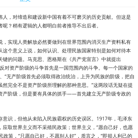
伟人，对缔造和建设新中国有着不可磨灭的历史贡献。但这是
者呢？稍有逻辑的人都明白前者推导不出后者。
说，实现人类解放必然要做到在世界范围内消灭生产资料私有
从这个意义上说，如何认识、处理民族国家特别是如何对待本
关键的问题。马克思、恩格斯在《共产党宣言》中就提出
级反对资产阶级的斗争首先是一国范围内的斗争。每一个国家的
”、“无产阶级首先必须取得政治统治，上升为民族的阶级，把自
虽然完全不是资产阶级所理解的那种意思。”这两段话无疑在提
资产阶级，但是要有具体的抓手——首先建立无产阶级专政的
意识，但他从未陷入民族霸权的历史误区。1917年，毛泽东
，应取世界主义而不采殖民政策；世界主义，“愿自己好，也愿
民政策，“只愿自己好，不愿别人好”，质言之，“即损人利己的