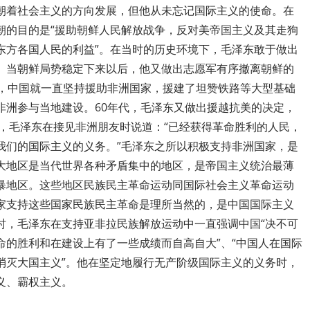
朝着社会主义的方向发展，但他从未忘记国际主义的使命。在
朝的目的是“援助朝鲜人民解放战争，反对美帝国主义及其走狗
东方各国人民的利益”。在当时的历史环境下，毛泽东敢于做出
。当朝鲜局势稳定下来以后，他又做出志愿军有序撤离朝鲜的
始，中国就一直坚持援助非洲国家，援建了坦赞铁路等大型基础
非洲参与当地建设。60年代，毛泽东又做出援越抗美的决定，
年，毛泽东在接见非洲朋友时说道：“已经获得革命胜利的人民，
我们的国际主义的义务。”毛泽东之所以积极支持非洲国家，是
大地区是当代世界各种矛盾集中的地区，是帝国主义统治最薄
暴地区。这些地区民族民主革命运动同国际社会主义革命运动
家支持这些国家民族民主革命是理所当然的，是中国国际主义
时，毛泽东在支持亚非拉民族解放运动中一直强调中国“决不可
命的胜利和在建设上有了一些成绩而自高自大”、“中国人在国际
消灭大国主义”。他在坚定地履行无产阶级国际主义的义务时，
义、霸权主义。