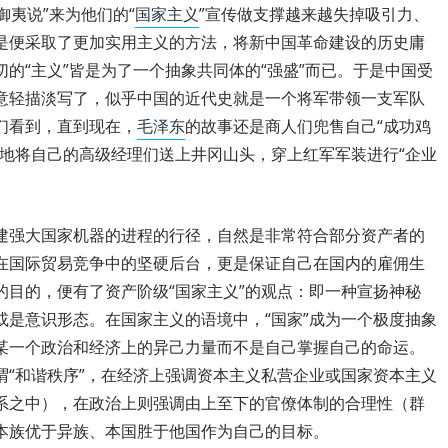
御夷说”来为他们的“
国家主义
”宣传做支撑越来越失掉吸引力、
是便采取了更加实用主义的方法，将新中国革命建设的历史庸
的“主义”皆是为了一个抽象共同体的“强盛”而已。于是中国受
意轻描淡写了，似乎中国的近代史就是一个将军带领一支军队
们看到，直到现在，
毛泽东
的故事还是商人们兜售自己“成功鸡
疲地将自己的高级经理们送上井冈山头，穿上红军军装进行“企业
建强大国家机器的进程的行径，自然是非常符合部分资产者的
在国际贸易竞争中的坚硬后台，更是保证自己在国内的雇佣生
的目的，便有了资产阶级“国家主义”的观点：即一种宣扬神秘
或是意识形态。在国家主义的语境中，“国家”成为一个极度抽象
某一个政治和经济上的异己力量而不是自己掌握自己的命运。
谓“和谐秩序”，在经济上强调资本主义私营企业或国家资本主义
系之中），在政治上则强调由上至下的官僚体制的合理性（群
本族优于异族、本国胜于他国作为自己的目标。