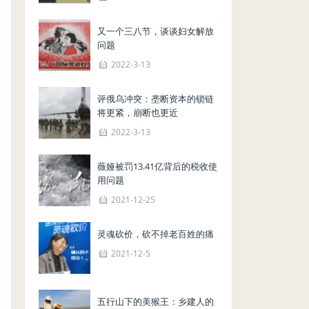
又一个三八节，谈谈妇女解放
问题
2022-3-13
评俄乌冲突：垄断资本的锁链
将更紧，崩断也更近
2022-3-13
薇娅被罚13.41亿背后的税收使
用问题
2021-12-25
灵魂砍价，砍不掉老百姓的痛
2021-12-5
五行山下的美猴王：乡建人的