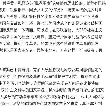
一种声音：毛泽东的“世界革命”战略是有所保留的，是带有民族
修并且积极推行大国沙文主义的情况下，与美国接触是反对世
国没有变修，这种策略性的变化不会对世界革命产生不利影
帝国主义链条的一环，那么与美国达成合作则是必然会破坏国
国际反帝是一体两面。可以说，在苏联变修、大部分社会主义
推动新中国的社会主义建设、坚定维护国家利益的出发点是增
帝反霸、推动世界革命。如果没有这个推进世界革命的出发
毛泽东是国家主义者、民族主义者。但有这样一个前提在，再
？答案已不言自明。有的人故意忽视毛泽东及其同志们坚定的
家性质，而仅仅抽象地谈毛泽东“维护民族利益、推动国家建
在中国的历史合法性，这样的论证放在现在可能是越来越惨白
思列宁主义科学的国家学说，越来越明白资产者们兜售的“国家
绝大多数的劳动者牢牢掌握经济和政治权利之后，即工人国家得
弃掉身上沾染的狭隘的资产阶级国家主义的毒素，真正成为“社