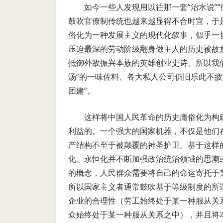
如今一些人发现用以往那一套“治水说”“
鼓吹官僚制传统也越来越显得不合时宜，于
俗化为一种发展主义的现代化叙事，似乎一切
压迫最深的劳动阶级翻身做主人的历史被故
抵御外敌振兴本族的英雄创业史诗。所以我
汤”的一味佐料、各大私人公司仍旧乐此不
团建”。
这样将中国人民革命的历史庸俗化为构
利益的。一个强大的国家机器，不仅是他们
产结构不至于被颠覆的神圣护卫。基于这样
化、永恒化并不断加强政治统治领域的思潮
的概念，人民群众需要将自己的命运寄托于
所以国家主义者通常鼓吹基于等级制度的所
企业的合理性（劳工始终处于某一种服从关
众始终处于某一种服从关系之中），并且将