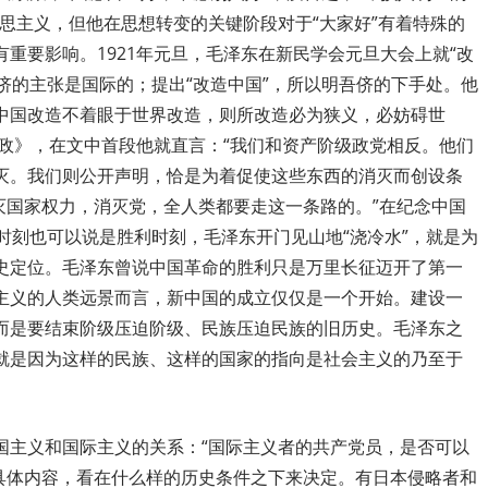
思主义，但他在思想转变的关键阶段对于“大家好”有着特殊的
重要影响。1921年元旦，毛泽东在新民学会元旦大会上就“改
吾侪的主张是国际的；提出“改造中国”，所以明吾侪的下手处。他
中国改造不着眼于世界改造，则所改造必为狭义，必妨碍世
专政》，在文中首段他就直言：“我们和资产阶级政党相反。他们
灭。我们则公开声明，恰是为着促使这些东西的消灭而创设条
灭国家权力，消灭党，全人类都要走这一条路的。”在纪念中国
时刻也可以说是胜利时刻，毛泽东开门见山地“浇冷水”，就是为
史定位。毛泽东曾说中国革命的胜利只是万里长征迈开了第一
主义的人类远景而言，新中国的成立仅仅是一个开始。建设一
而是要结束阶级压迫阶级、民族压迫民族的旧历史。毛泽东之
就是因为这样的民族、这样的国家的指向是社会主义的乃至于
国主义和国际主义的关系：“国际主义者的共产党员，是否可以
具体内容，看在什么样的历史条件之下来决定。有日本侵略者和