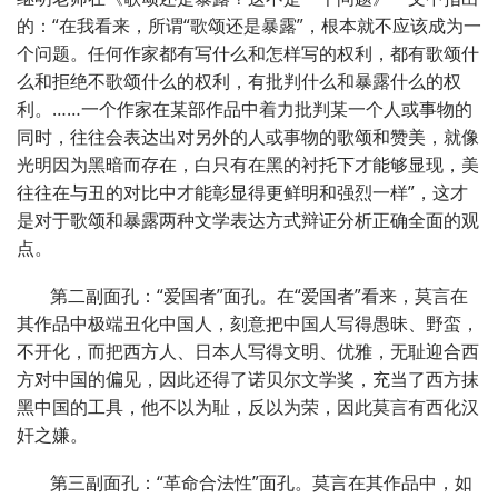
的：“在我看来，所谓“歌颂还是暴露”，根本就不应该成为一
个问题。任何作家都有写什么和怎样写的权利，都有歌颂什
么和拒绝不歌颂什么的权利，有批判什么和暴露什么的权
利。……一个作家在某部作品中着力批判某一个人或事物的
同时，往往会表达出对另外的人或事物的歌颂和赞美，就像
光明因为黑暗而存在，白只有在黑的衬托下才能够显现，美
往往在与丑的对比中才能彰显得更鲜明和强烈一样”，这才
是对于歌颂和暴露两种文学表达方式辩证分析正确全面的观
点。
第二副面孔：“爱国者”面孔。在“爱国者”看来，莫言在
其作品中极端丑化中国人，刻意把中国人写得愚昧、野蛮，
不开化，而把西方人、日本人写得文明、优雅，无耻迎合西
方对中国的偏见，因此还得了诺贝尔文学奖，充当了西方抹
黑中国的工具，他不以为耻，反以为荣，因此莫言有西化汉
奸之嫌。
第三副面孔：“革命合法性”面孔。莫言在其作品中，如