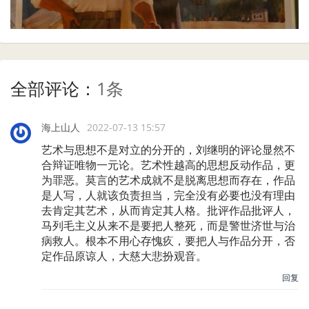
全部评论：
1条
海上山人
2022-07-13 15:57
艺术与思想不是对立的分开的，刘继明的评论显然不
合辩证唯物一元论。艺术性越高的思想反动作品，更
为罪恶。莫言的艺术成就不是脱离思想而存在，作品
是人写，人就该负责担当，完全没有必要也没有理由
去肯定其艺术，从而肯定其人格。批评作品批评人，
马列毛主义从来不是要把人整死，而是警世济世与治
病救人。根本不用心存愧疚，要把人与作品分开，否
定作品原谅人，大慈大悲扮观音。
回复