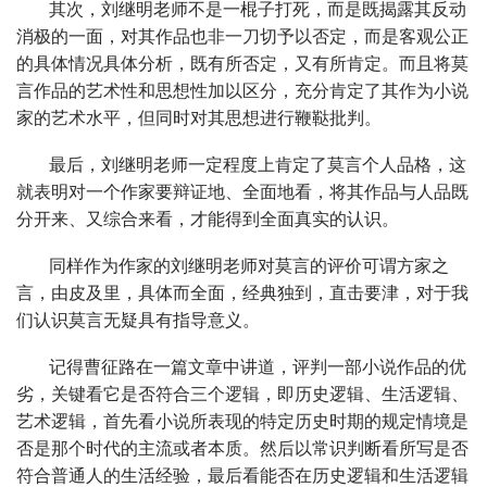
其次，刘继明老师不是一棍子打死，而是既揭露其反动
消极的一面，对其作品也非一刀切予以否定，而是客观公正
的具体情况具体分析，既有所否定，又有所肯定。而且将莫
言作品的艺术性和思想性加以区分，充分肯定了其作为小说
家的艺术水平，但同时对其思想进行鞭鞑批判。
最后，刘继明老师一定程度上肯定了莫言个人品格，这
就表明对一个作家要辩证地、全面地看，将其作品与人品既
分开来、又综合来看，才能得到全面真实的认识。
同样作为作家的刘继明老师对莫言的评价可谓方家之
言，由皮及里，具体而全面，经典独到，直击要津，对于我
们认识莫言无疑具有指导意义。
记得曹征路在一篇文章中讲道，评判一部小说作品的优
劣，关键看它是否符合三个逻辑，即历史逻辑、生活逻辑、
艺术逻辑，首先看小说所表现的特定历史时期的规定情境是
否是那个时代的主流或者本质。然后以常识判断看所写是否
符合普通人的生活经验，最后看能否在历史逻辑和生活逻辑