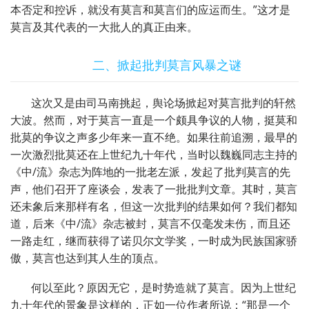
本否定和控诉，就没有莫言和莫言们的应运而生。”这才是
莫言及其代表的一大批人的真正由来。
二、掀起批判莫言风暴之谜
这次又是由司马南挑起，舆论场掀起对莫言批判的轩然
大波。然而，对于莫言一直是一个颇具争议的人物，挺莫和
批莫的争议之声多少年来一直不绝。如果往前追溯，最早的
一次激烈批莫还在上世纪九十年代，当时以魏巍同志主持的
《中/流》杂志为阵地的一批老左派，发起了批判莫言的先
声，他们召开了座谈会，发表了一批批判文章。其时，莫言
还未象后来那样有名，但这一次批判的结果如何？我们都知
道，后来《中/流》杂志被封，莫言不仅毫发未伤，而且还
一路走红，继而获得了诺贝尔文学奖，一时成为民族国家骄
傲，莫言也达到其人生的顶点。
何以至此？原因无它，是时势造就了莫言。因为上世纪
九十年代的景象是这样的，正如一位作者所说：“那是一个