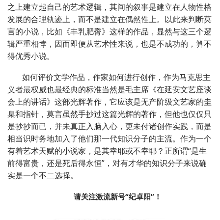
之上建立起自己的艺术逻辑，其间的叙事是建立在人物性格
发展的合理轨迹上，而不是建立在偶然性上。以此来判断莫
言的小说，比如《丰乳肥臀》这样的作品，显然与这三个逻
辑严重相悖，因而即便从艺术性来说，也是不成功的，算不
得优秀小说。
如何评价文学作品，作家如何进行创作，作为马克思主
义者最权威也最经典的标准当然是毛主席《在延安文艺座谈
会上的讲话》这部光辉著作，它应该是无产阶级文艺家的圭
臬和指针，莫言虽然手抄过这篇光辉的著作，但他也仅仅只
是抄抄而已，并未真正入脑入心，更未付诸创作实践，而是
相当识时务地加入了他们那一代知识分子的主流。作为一个
有着艺术天赋的小说家，是其幸耶或不幸耶？正所谓“是生
前得富贵，还是死后得永恒”，对有才华的知识分子来说确
实是一个不二选择。
请关注激流新号“纪卓阳”！