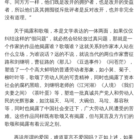
年。同方方一样，他们既是改开的拥护者，也是改开的受益
者，所以他们及其拥囤驳斥批评者是反对改开，也并非完全
没有道理。”
关于揭露和歌颂，本是文学表达的一体两面，如果仅仅
纠结这样的“假问题”，就必然会轻轻放过真问题，那就是一
个作家的作品他揭露谁？歌颂谁？这就关系到作家本人站在
什么立场，为谁说话？远的不说，就说当代的两位作家曹征
路和刘继明，曹征路的《那儿》《豆选事件》《问苍茫》，
塑造了一个个高大鲜明的普通劳动者形象，如小舅、菊子、
柳叶叶等，歌颂了劳动人民的可贵精神，同时也揭露了资本
社会的腐朽黑暗。刘继明老师的《江河湖》《人境》《我们
夫妻之间》《茶叶蛋》等，塑造一批真诚共产党人和劳动人
民的光辉形象，如沈福天、马珂、大碗伯、马垃、慕容秋
等，同时也揭露了中国社会变迁下，广大劳动人民遭受的苦
难。这些作品同样既有歌颂又有揭露，但与莫言及方方们的
歌颂和揭露有着云泥之别。
再说所谓的爱国，难道莫言不爱国吗？正如上述，如果