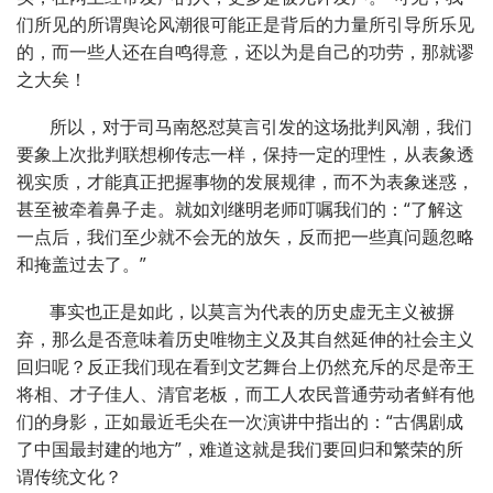
们所见的所谓舆论风潮很可能正是背后的力量所引导所乐见
的，而一些人还在自鸣得意，还以为是自己的功劳，那就谬
之大矣！
所以，对于司马南怒怼莫言引发的这场批判风潮，我们
要象上次批判联想柳传志一样，保持一定的理性，从表象透
视实质，才能真正把握事物的发展规律，而不为表象迷惑，
甚至被牵着鼻子走。就如刘继明老师叮嘱我们的：“了解这
一点后，我们至少就不会无的放矢，反而把一些真问题忽略
和掩盖过去了。”
事实也正是如此，以莫言为代表的历史虚无主义被摒
弃，那么是否意味着历史唯物主义及其自然延伸的社会主义
回归呢？反正我们现在看到文艺舞台上仍然充斥的尽是帝王
将相、才子佳人、清官老板，而工人农民普通劳动者鲜有他
们的身影，正如最近毛尖在一次演讲中指出的：“古偶剧成
了中国最封建的地方”，难道这就是我们要回归和繁荣的所
谓传统文化？