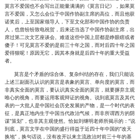
莫言不爱国也不会写出正能量满满的《莫言日记》，如果莫
言不爱国，又怎么会位于中国作协副主席的高位，而且他获
诺奖后，上至国家领导人，下至文化部和中国作协的负责
人，也曾纷纷致电祝贺，后来还当选了中国作协副主席，出
席过第二次文艺座谈会。难道这些中国上层都是睁眼瞎或者
傻子！可见莫言不爱的是前三十年之国，而对后四十年之国
爱得狠呢！原因无它，因其本身就是后四十年的重大受益
者。
莫言是个矛盾的综合体、复杂纠结的存在，我们只能说
上述三副面孔认识的莫言是表象的莫言、单向度的莫言，而
非真实全面的莫言，要认识真实全面的莫言，就要摒弃主观
唯心的视角，而要运用客观辩证的视角。说到底莫言及其代
表的一大批人是中国社会历史发展的产物，是一个时代的表
征，是真正地内生于中国当代政治气候，而非所谓西方的阴
谋“策划”，也非其主观使然。恰如刘继明老师所揭示的：“说
到底，莫言文学在中国的盛行得益于近四十年中国的“改天
换地”，换句话说，没有改开以来主流政治对前三十年的基