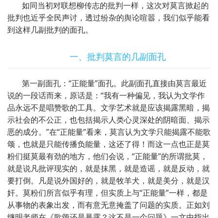
如同当初对联想柳传志的批判一样，这次对莫言掀起的
批判也近乎全民声讨，透过纷杂的舆论喧嚣，我们似乎能看
到这样几副批判的面孔。
一、批判莫言的几副面孔
第一副面孔：“正能量”面孔。此副面孔直接由莫言最近
说的一段话而来，原话是：“我有一种偏见，我认为文学作
品永远不是唱赞歌的工具。文学艺术就是应该揭露黑暗，揭
示社会的不公正，也包括揭示人类心灵深处的阴暗面、揭示
恶的成分。”在“正能量”看来，莫言认为文学只能揭露不能歌
颂，也就是只能传播负能量，这还了得！而这一点也正是莫
粉们挺莫最有劲的地方，他们会说，“正能量”的所谓批莫，
就是说凡批评现实的，就是抹黑，就是造谣，就是反动，就
要打倒。凡是说外国好的，就是牧羊犬，就是美分，就是汉
奸。莫粉们所言似乎有理，但实质上与“正能量”一样，都是
从事物的表象出发，而有意无意掩盖了问题的实质。正如刘
继明老师在《歌颂还是暴露？这不是一个问题》一文中指出