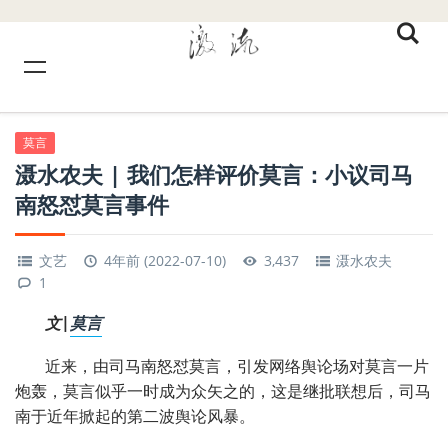
莫言
滠水农夫 | 我们怎样评价莫言：小议司马
南怒怼莫言事件
文艺
4年前 (2022-07-10)
3,437
滠水农夫
1
文|
莫言
近来，由司马南怒怼莫言，引发网络舆论场对莫言一片
炮轰，莫言似乎一时成为众矢之的，这是继批联想后，司马
南于近年掀起的第二波舆论风暴。