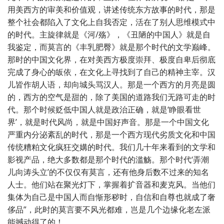
用美西方的审美和价值观，讲述传统东方故事的时代，那是
整个社会都陷入了文化上自我否定，活在了别人思维模式中
的时代。主旋律就是《河/殇》，《丑陋的中国人》就是自
我鉴定，而莫言的《丰乳肥臀》就是那个时代的文学巅峰。
那时的中国文化界，在对美西方极度崇拜、极度自卑后彻底
完成了身心的皈依，在文化上寻找到了自己的精神主宰。汉
儿皆作胡人语，却向城头骂汉人。那是一个西方的月亮是圆
的，西方的空气是甜的，除了美国的道路我们无路可走的时
代。那个时候贬低中国人就是政治正确，就是‘睁眼看世
界’，就是时代风尚，就是中国好声音。那是一个中国文化
严重内分泌紊乱的时代，那是一个西方现代劣质文化和中国
传统糟粕文化疯狂交媾的时代。我们几十年来看到的文学和
影视产品，绝大多数都是那个时代的滥觞。那个时代‘弄潮
儿向涛头立’的不仅仅有莫言，还有他身后数不过来的知名
人士。他们站在聚光灯下，掌握着扩音器和麦克风。当他们
集体为自己是中国人而自惭形秽时，自信和自尊也就成了奢
侈品”，此时的莫言要不风光都难，岂是几个边缘化老左派
能撼动得了的！