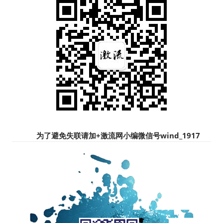
为了避免失联请加+
激流网小编微信号wind_1917