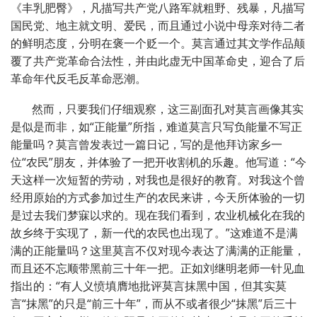
《丰乳肥臀》，凡描写共产党八路军就粗野、残暴，凡描写
国民党、地主就文明、爱民，而且通过小说中母亲对待二者
的鲜明态度，分明在褒一个贬一个。莫言通过其文学作品颠
覆了共产党革命合法性，并由此虚无中国革命史，迎合了后
革命年代反毛反革命恶潮。
然而，只要我们仔细观察，这三副面孔对莫言画像其实
是似是而非，如“正能量”所指，难道莫言只写负能量不写正
能量吗？莫言曾发表过一篇日记，写的是他拜访家乡一
位“农民”朋友，并体验了一把开收割机的乐趣。他写道：“今
天这样一次短暂的劳动，对我也是很好的教育。对我这个曾
经用原始的方式参加过生产的农民来讲，今天所体验的一切
是过去我们梦寐以求的。现在我们看到，农业机械化在我的
故乡终于实现了，新一代的农民也出现了。”这难道不是满
满的正能量吗？这里莫言不仅对现今表达了满满的正能量，
而且还不忘顺带黑前三十年一把。正如刘继明老师一针见血
指出的：“有人义愤填膺地批评莫言抹黑中国，但其实莫
言“抹黑”的只是“前三十年”，而从不或者很少“抹黑”后三十