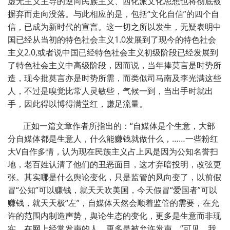
虚无主义主导的逆向民族主义、西化派文化思想也将彻底被
摒弃而走向没落。与此相应的是，包括“文化自信”的四个自
信，已成为新时代的宣言。这一切之所以发生，无疑表明中
国已经从当初的特色社会主义1.0发展到了现今的特色社会
主义2.0,或者说中国已经特色社会主义初级阶段已经发展到
了特色社会主义中高级阶段，因而说，当年捧莫言是时势所
造，现今批莫言亦是时势所需，而类似司马南及李光满这些
人，不过是嗅觉比常人灵敏些，气候一到，当出手时就出
手，因此得以博得满堂红，赚足流量。
正如一篇文章作者所指出的：“自媒体是个生意，大部
分自媒体都是生意人，什么能赚钱就做什么，……一些粉红
大V自作多情，认为现在民族主义占上风是因为公知名誉扫
地，老百姓认清了他们的丑恶面目，这才弃暗投明，改弦更
张。其实哪是什么舆论变化，只是监管的风向变了，以前假
冒“公知”可以赚钱，就天天吹美国，今天假冒“爱国者”可以
赚钱，就天天极“左”，自媒体天然会顺着监管的需要，在允
许的范围内制造声势，舆论生态的变化，更多是生意而非现
实，在网上经常发声的人，更多是被允许发声。”可见，我