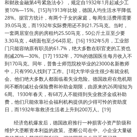
和财政金融第4号紧急法令》，规定自1932年1月起减少工
资10%—15%。[15]与1913年比较，德国人均生活水平降低
28%。据官方统计，有两个子女的家庭，每周生活费用需要
39.05马克，而1932年实际费用还不到21.75马克。当时，
一套两居室住房的房租约25.50马克，50公斤土豆至少要
3.30马克，4磅面包至少64芬尼。[16] 1932年5月，工业部
门只能容纳原有职员的61.7%，绝大多数在职官吏的工资也
削减20%—30%。[17] 1932年，70%的德国医生每月收入不
到170马克。同年，普鲁士师范院校毕业的23000名新教师
中，只有990人找到了工作。[18]大学毕业生很少有就业机
会。他们绝大多数人都面临着失业危险。德国政府在危机期
间不断削减社会保险费和补助金期限，由原来的26周缩短为
6周。1930年春天，有68万人不能得到失业救济金或补助
费，他们只能依靠社会福利机构提供的少得可怜的资助度
日，而1932年靠救济生活者上升到200万人。[19]
经济危机爆发后，德国政府推行一种损害小资产阶级和
维护大垄断资本利益的政策。垄断公司在中、小企业大量破