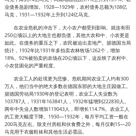
业债务急剧增加。1928—1929年，农村债务总额为108亿
马克，1931—1932年上升到124亿马克。
在农业危机的冲击下，大小农户都受到影响。就连有田
250公顷以上的大地主也都负债，其他大农和中、小农更是
如此。在债务的重压之下，农民被迫出卖地产。据德国当局
统计，1932年比1931年多拍卖农林牧场1262个，增加
18%。92%被拍卖的农场在20公顷以下，这反映了农村中、
小农贫困化的严重程度。
农业工人的处境更为悲惨。危机期间农业工人约有300
万人，他们当中的绝大多数在德国东部的大地主庄园做工。
据德国劳动局1930年的登记表明，农业工人失业数为
103787人，1931年163841人，1932年猛增到222830人。
两年中失业人数增加119043人，即增长114.7%。农业工人
的工资大幅度下降。1930—1932年，每月平均工资一般在
200马克左右。除支付房租和伙食费之外，每月仅剩15—20
马克用于衣服鞋袜和其他生活必需品。