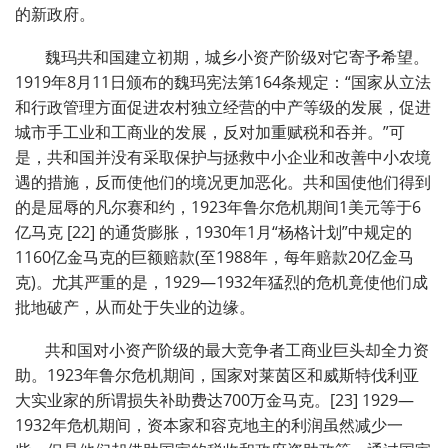
的新政府。
魏玛共和国建立初期，城乡小资产阶级对它寄予希望。
1919年8月11日颁布的魏玛宪法第164条规定：“国家从立法
和行政管理方面促进农村独立经营的中产等级的发展，促进
城市手工业和工商业的发展，反对加重赋税和吞并。”可
是，共和国并没有采取保护与拯救中小企业和改善中小农境
遇的措施，反而使他们的境况更加恶化。共和国使他们得到
的是屈辱的凡尔赛和约，1923年鲁尔危机期间1美元等于6
亿马克 [22] 的通货膨胀，1930年1月“杨格计划”中规定的
1160亿金马克的巨额赔款(至1988年，每年赔款20亿金马
克)。尤其严重的是，1929—1932年猛烈的危机竟使他们成
批地破产，从而处于失业的边缘。
共和国对小资产阶级的最大竞争者工商业巨头却全力资
助。1923年鲁尔危机期间，国家对莱茵区和威斯特伐利亚
大实业家的所谓损失补助费达700万金马克。[23] 1929—
1932年危机期间，资本家和容克地主的利润虽然减少一