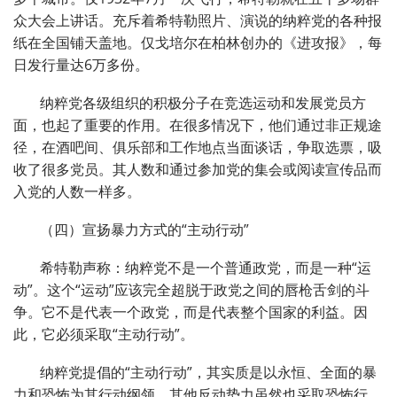
众大会上讲话。充斥着希特勒照片、演说的纳粹党的各种报
纸在全国铺天盖地。仅戈培尔在柏林创办的《进攻报》，每
日发行量达6万多份。
纳粹党各级组织的积极分子在竞选运动和发展党员方
面，也起了重要的作用。在很多情况下，他们通过非正规途
径，在酒吧间、俱乐部和工作地点当面谈话，争取选票，吸
收了很多党员。其人数和通过参加党的集会或阅读宣传品而
入党的人数一样多。
（四）宣扬暴力方式的“主动行动”
希特勒声称：纳粹党不是一个普通政党，而是一种“运
动”。这个“运动”应该完全超脱于政党之间的唇枪舌剑的斗
争。它不是代表一个政党，而是代表整个国家的利益。因
此，它必须采取“主动行动”。
纳粹党提倡的“主动行动”，其实质是以永恒、全面的暴
力和恐怖为其行动纲领。其他反动势力虽然也采取恐怖行