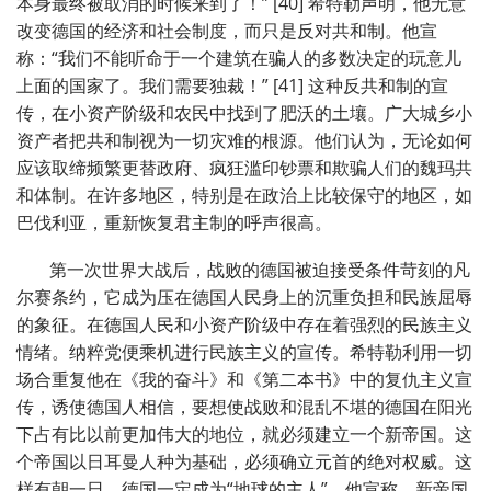
本身最终被取消的时候来到了！” [40] 希特勒声明，他无意
改变德国的经济和社会制度，而只是反对共和制。他宣
称：“我们不能听命于一个建筑在骗人的多数决定的玩意儿
上面的国家了。我们需要独裁！” [41] 这种反共和制的宣
传，在小资产阶级和农民中找到了肥沃的土壤。广大城乡小
资产者把共和制视为一切灾难的根源。他们认为，无论如何
应该取缔频繁更替政府、疯狂滥印钞票和欺骗人们的魏玛共
和体制。在许多地区，特别是在政治上比较保守的地区，如
巴伐利亚，重新恢复君主制的呼声很高。
第一次世界大战后，战败的德国被迫接受条件苛刻的凡
尔赛条约，它成为压在德国人民身上的沉重负担和民族屈辱
的象征。在德国人民和小资产阶级中存在着强烈的民族主义
情绪。纳粹党便乘机进行民族主义的宣传。希特勒利用一切
场合重复他在《我的奋斗》和《第二本书》中的复仇主义宣
传，诱使德国人相信，要想使战败和混乱不堪的德国在阳光
下占有比以前更加伟大的地位，就必须建立一个新帝国。这
个帝国以日耳曼人种为基础，必须确立元首的绝对权威。这
样有朝一日，德国一定成为“地球的主人”。他宣称，新帝国