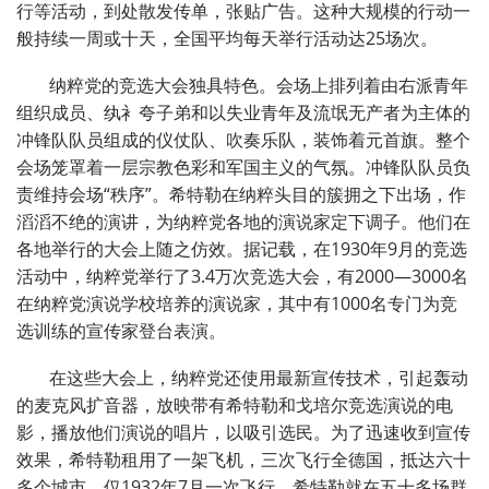
行等活动，到处散发传单，张贴广告。这种大规模的行动一
般持续一周或十天，全国平均每天举行活动达25场次。
纳粹党的竞选大会独具特色。会场上排列着由右派青年
组织成员、纨衤夸子弟和以失业青年及流氓无产者为主体的
冲锋队队员组成的仪仗队、吹奏乐队，装饰着元首旗。整个
会场笼罩着一层宗教色彩和军国主义的气氛。冲锋队队员负
责维持会场“秩序”。希特勒在纳粹头目的簇拥之下出场，作
滔滔不绝的演讲，为纳粹党各地的演说家定下调子。他们在
各地举行的大会上随之仿效。据记载，在1930年9月的竞选
活动中，纳粹党举行了3.4万次竞选大会，有2000—3000名
在纳粹党演说学校培养的演说家，其中有1000名专门为竞
选训练的宣传家登台表演。
在这些大会上，纳粹党还使用最新宣传技术，引起轰动
的麦克风扩音器，放映带有希特勒和戈培尔竞选演说的电
影，播放他们演说的唱片，以吸引选民。为了迅速收到宣传
效果，希特勒租用了一架飞机，三次飞行全德国，抵达六十
多个城市。仅1932年7月一次飞行，希特勒就在五十多场群