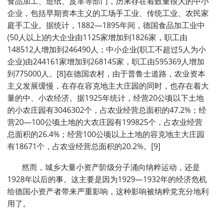
食品加工、造纸、皮革等部门，历来存在着数量很大的中小
企业，包括早期资本主义的工场手工业、传统工业、农民家
庭手工业。据统计，1882—1895年间，德国食品加工业中
(50人以上)的大企业由1125家增加到1826家，职工由
148512人增加到246490人；中小企业(职工不超过5人为小
企业)由244161家增加到268145家，职工由595369人增加
到775000人。[8]在德国农村，由于普鲁士道路，农业资本
主义发展缓慢，在存在容克地主大庄园的同时，也存在着大
量的中、小农经济。据1925年统计，经营20公顷以下土地
的小农庄园有3046302个，占农业经营总面积的47.2%；经
营20—100公顷土地的大农庄园有199825个，占农业经营
总面积的26.4%；经营100公顷以上土地的容克地主大庄园
有18671个，占农业经营总面积的20.2%。[9]
然而，城乡大量小资产阶级分子涌向纳粹运动，还是
1928年以后的事。这主要是因为1929—1932年的经济危机
给德国小资产者带来严重影响，这种影响被纳粹党充分地利
用了。