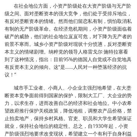
在社会地位方面，小资产阶级处在大资产阶级与无产阶
级之间。面对垄断资本的强大竞争，他们处于受排斥地位，
有反对垄断资本的情绪。然而他们留恋私有制，惧怕取消私
有制的无产阶级革命。在经济危机期间，小资产阶级面临着
破产的威胁，他们的社会地位岌岌可危，对下降为无产者的
前景不寒而。城乡小资产阶级对现状十分愤懑，反对垄断资
本主义的情绪剧增。纳粹党的领导人格雷戈尔·施特拉塞看
到了这种情况，指出：目前95%的德国人自觉或不自觉地具
有反资本主义的倾向。这“是……人民对一种堕落经济的抗
议！”
城市手工业者、小商人、小企业主强烈地希望，在大垄
断资本竞争面前得到国家的保护，限制大工厂、大企业的势
力，以求生存，进而改善自己的经济和社会地位。中小农希
望政府推行保护关税政策，降低地租，调整农产品价格，禁
止拍卖地产，保持乡村风格。官吏、职员和大学生希望保证
就业，保持社会地位的稳定性。总之，自1930年起，小资
产阶级强烈地要求改变现状，希望建立一个有利于自身利益