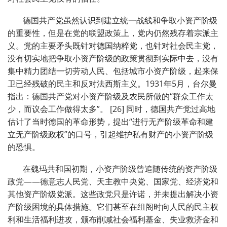
德国共产党虽然认识到建立统一战线和争取小资产阶级
的重要性，但是在党的联盟政策上，党内仍然残存着宗派主
义。党的主要矛头既针对德国纳粹党，也针对社会民主党，
没有切实地把争取小资产阶级的政策贯彻到实际中去，没有
集中精力团结一切劳动人民、包括城市小资产阶级，起来保
卫已经残破的民主和反对法西斯主义。1931年5月，台尔曼
指出：德国共产党对小资产阶级及农民所做的“群众工作太
少，而议会工作做得太多”。 [26] 同时，德国共产党过高地
估计了当时德国的革命形势，提出“进行无产阶级革命和建
立无产阶级政权”的口号，引起维护私有财产的小资产阶级
的恐惧。
在魏玛共和国初期，小资产阶级曾追随传统的资产阶级
政党——德意志人民党、天主教中央党、国家党、经济党和
其他资产阶级党派。这些政党只是许诺，并未提出解决小资
产阶级困境的具体措施。它们甚至在组阁时向人民的民主权
利和生活福利进攻，颁布削减社会福利基金、失业救济金和