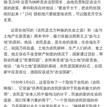
德·瓦尔特·达雷为纳粹党农业部部长，由他负责制定农业方
面的政策。希特勒亲自对他说：“要放手大干，把农民给我
组织起来！” [34] 授权他只要能笼络农民，可以随意开空头
支票。
达雷在他写的《农民是北方种族的生命之源》和《血与
土地产生新贵族》两本书中，极力宣扬法西斯主义“血与土
地”的原则。他说：农民是血，是生命的源泉，生命滋生不
已，祖国乃得昌盛。土地为农民耕种，生产人们的衣、食之
需。他主张在不改变财产制度的情况下，国家通过贷款，帮
助农民建立“世袭田园”，农民将变成“血与土地”的新贵族。
他说：“血与土地”是德国的基础，农民是国家的柱石，在国
家中应居首位，德国应该成为“农业国家”。
1930年3月6日，达雷宣布了一个取悦于农民的《农民
纲领》。它宣扬“供养民族的农民阶级对于民族有极大的作
用”，农民是“全体人民中最纯洁的分子，民族的新的生命的
源泉，我们军事力量的骨干”。“一个坚强的农民阶级的存
在，乃是国家社会主义政策的基点之一。”纲领规定取缔土