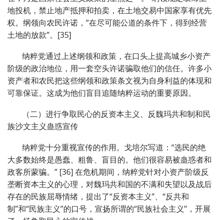
地投机，禁止地产抵押和拍卖，在土地交易中国家享有优先
权。纲领向农民许诺，“在尽可能公道的条件下，得到经营
土地的放款”。[35]
纳粹党通过上述纲领和政策，在口头上提高城乡小资产
阶级的政治地位，用一套空头许诺骗取他们的信任。许多小
资产者和农民把这些纲领和政策条文视为自身利益的体现和
可靠保证。这成为他们盲目追随纳粹运动的重要原因。
（二）进行争取民心的反资本主义、反魏玛共和制和民
族沙文主义蛊惑宣传
纳粹党十分重视宣传的作用。戈培尔写道：“选民的绝
大多数始终是愚蠢、粗鲁、盲目的。他们很容易被蛊惑者和
政客所蒙骗。” [36] 在危机期间，纳粹党针对小资产阶级反
垄断资本主义的心理，对魏玛共和国的不满和失望以及战后
存在的民族屈辱情绪，提出了“反资本主义”、“反共和
制”和“民族主义”的口号，宣扬所谓的“民族社会主义”，开展