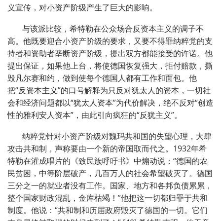
义宣传，对小资产阶级产生了巨大的影响。
与该派比较，希特勒在公众场合反资本主义的调子不
高。他既要迎合小资产阶级的要求，又要不得罪纳粹党的支
持者和资助者垄断资产阶级，提出双方都能接受的许诺。他
提出保证，如果他上台，将使德国恢复强大，拒付赔款，撕
毁凡尔赛和约，做到使每个德国人都有工作和面包。他
把“反资本主义”的口号解释为只反对犹太人的资本，一切社
会和经济问题都以“犹太人资本”为代价解决，绝不反对“创造
性的雅利安人资本”，由此引向疯狂的“反犹主义”。
纳粹党针对小资产阶级对魏玛共和国的失望心理，大肆
攻击共和制，声称要由一个新的帝国取而代之。1932年希
特勒在灌成唱片的《致民族呼吁书》中煽动说：“德国的农
民贫困，中等阶层破产，几百万人的社会希望破灭了。德国
三分之一的就业者没有工作。国家、地方和各邦负债累累，
整个国家财政混乱，金库枯竭！”他把这一切都归罪于共和
制度。他说：“共和制和历届政府毁灭了德国的一切。它们