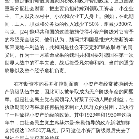
些，但是他们却借助国家的税收和政府资助政策，通过国家
重新分配社会财富，把主要负担转嫁到领取工资者、小企业
主、工人以及农村中、小农和农业工人身上。例如，在此期
间，工人、职员和公务员的收入减少了50%，即减少300亿
马克。[24] 魏玛共和国的这些措施使得小资产阶级对它寄予
的希望完全破灭。他们认为，魏玛共和国是维护大垄断资本
和容克地主利益的，共和国是社会不安定和“民族耻辱”的同
义词。作为十一月革命成果的魏玛共和国要对德国在第一次
世界大战中的军事失败、战后接受凡尔赛和约、当前的通货
膨胀以及整个经济危机负责。
在垄断资本的吞并和控制面前，小资产者经常被抛到无
产阶级队伍中去，因此可以被争取成为无产阶级革命的同盟
军。但是社会民主党右翼领导人背叛了劳动人民的利益，在
执政期间没有采取任何措施来制止人民群众的贫困，却执行
了一种敌视小资产阶级的政策。其中1929年和1930年这两
年中，由社会民主党主席赫尔曼·米勒领导的政府新增加群
众捐税达124500万马克。[25] 这使小资产阶级最后失去了
对社会民主党仅有的信任。