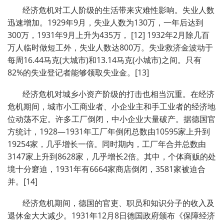
经济危机对工人阶级的生活带来灾难性影响。失业人数
迅速增加。1929年9月，失业人数为130万，一年后达到
300万，1931年9月上升为435万， [12] 1932年2月除几百
万人临时做短工外，失业人数达800万。失业救济金波动于
每周16.44马克(大城市)和13.14马克(小城市)之间。只有
82%的失业登记者能够领取失业金。[13]
经济危机对城乡小资产阶级的打击也相当沉重。在经济
危机期间，城市小工商业者、小企业主和手工业者的经济地
位动荡不定。许多工厂倒闭，中小企业大量破产。据德国官
方统计，1928—1931年工厂年倒闭总数由10595家上升到
19254家，几乎增长一倍。同时期内，工厂年合并总数由
3147家上升到8628家，几乎增长2倍。其中，个体商贩的处
境十分窘迫，1931年有6664家商店倒闭，3581家被迫合
并。[14]
经济危机期间，德国的官吏、职员和知识分子的收入及
退休金大大减少。1931年12月8日德国政府颁布《保障经济