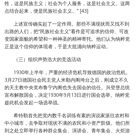
牲，这是民族主义；社会为个人服务，这是社会主义。这两
点结合起来，便是民族社会主义。” [43]
上述宣传确实起了一定作用。那些不满现状而又找不到
出路的人们，把“民族社会主义”看作是可追求的信仰、可改
变国家面貌的希望和一种神圣的精神寄托。他们认为纳粹党
正是这个信仰的体现者，于是大批涌向纳粹运动。
（三）组织声势浩大的竞选活动
1930年上半年，严重的经济危机导致德国的政治危机。
3月27日德国社会民主党人米勒内阁垮台之后，刚成立不久
的天主教中央党布鲁宁内阁也失去国会的信任。兴登堡总统
宣布解散国会，决定1930年9月13日进行国会选举。纳粹党
趁此机会发起一场选举战。
希特勒首先把党内数千名训练有素的演说家派往农村和
中小城市，去争取对现状不满的农民和小资产阶级。他们所
到之处立即举行各种群众集会、演讲会、青年集会、火炬游