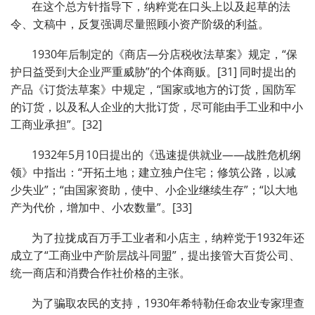
在这个总方针指导下，纳粹党在口头上以及起草的法
令、文稿中，反复强调尽量照顾小资产阶级的利益。
1930年后制定的《商店—分店税收法草案》规定，“保
护日益受到大企业严重威胁”的个体商贩。[31] 同时提出的
产品《订货法草案》中规定，“国家或地方的订货，国防军
的订货，以及私人企业的大批订货，尽可能由手工业和中小
工商业承担”。[32]
1932年5月10日提出的《迅速提供就业——战胜危机纲
领》中指出：“开拓土地；建立独户住宅；修筑公路，以减
少失业”；“由国家资助，使中、小企业继续生存”；“以大地
产为代价，增加中、小农数量”。[33]
为了拉拢成百万手工业者和小店主，纳粹党于1932年还
成立了“工商业中产阶层战斗同盟”，提出接管大百货公司、
统一商店和消费合作社价格的主张。
为了骗取农民的支持，1930年希特勒任命农业专家理查