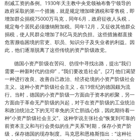
削减工资的条例。1930年天主教中央党领袖布鲁宁领导的
政府采取的第一个措施，就是规定增加啤酒税和零售税，即
增加群众捐税75000万马克，同年6月，政府征收人头税，
规定每个居民必须缴纳附加税。同年12月，又征收其他群众
捐税，使人民群众增加了8亿马克的负担。这些措施都直接
危害濒临困境的官吏、职员、知识分子及失业者的利益。因
此，他们逐渐脱离了这些传统的资产阶级政党。
德国小资产阶级在苦闷、彷徨中寻找出路，提出“我们
需要一种新时代的信仰”，“我们要改造社会”。[27] 他们渴望
一种进行改良、改善自己政治、经济处境的小资产阶级社会
主义。这种小资产阶级社会主义，在19世纪的德国颇为流
行。当时，德国的小资产阶级一方面由于资本的积聚，另一
方面由于革命无产阶级的兴起，对于在资产阶级的工业统治
和政治统治之下的无可幸免的灭亡胆战心惊，因此期待着一
种“小资产阶级社会主义”。这种学说主张社会“恢复到可靠的
前资本主义和与行会类似的生产关系”时期，保存小资产阶
级，保存德国的现存制度。马克思和恩格斯指出：“这种社