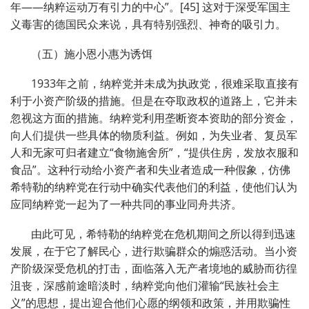
年——纳粹运动万有引力的中心”。[45] 这对于深受军国主
义毒害的德国民众来说，具有特别强烈、神奇的吸引力。
（五）施小恩小惠为诱饵
1933年之前，纳粹党并未成为执政党，很难采取直接有
利于小资产阶级的措施。但是在夺取政权的道路上，它并未
忽视这方面的措施。纳粹党利用垄断资本资助的部分资金，
向人们提供一些具体的物质利益。例如，为失业者、复员军
人和无家可归者建立“食物施舍所”，“提供住房，发放衣服和
食品”。这种行动给小资产者和失业者造成一种假象，仿佛
希特勒的纳粹党在行动中确实代表他们的利益，使他们认为
应同纳粹党一起为了一种共同的事业同舟共济。
由此可见，希特勒的纳粹党在危机期间之所以得到迅速
发展，在于它了解民心，进行欺骗群众的煽惑活动。当小资
产阶级深受危机的打击，面临落入无产者境地的威胁而彷徨
沮丧，深感前途暗淡时，纳粹党向他们灌输“民族社会主
义”的思想，提出迎合他们心愿的纲领和政策，并用欺骗性