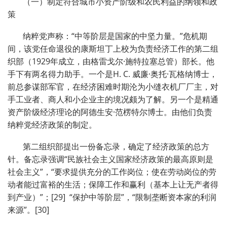
（一）制定符合城市小资产阶级和农民利益的纲领和政
策
纳粹党声称：“中等阶层是国家的中坚力量。”危机期
间，该党任命退役的康斯坦丁上校为负责经济工作的第二组
织部（1929年成立，由格雷戈尔·施特拉塞总管）部长。他
手下有两名得力助手。一个是H. C. 威廉·奥托·瓦格纳博士，
前总参谋部军官，在经济困难时期沦为小缝衣机厂厂主，对
手工业者、商人和小企业主的境况颇为了解。另一个是精通
资产阶级经济理论的阿德生安·范楞特尔博士。由他们负责
纳粹党经济政策的制定。
第二组织部提出一份备忘录，确定了经济政策的总方
针。备忘录强调“民族社会主义国家经济政策的最高原则是
社会主义”，“要求提供充分的工作岗位；使在劳动岗位的劳
动者能过富裕的生活；保障工作和赢利（基本上让无产者得
到产业）”；[29] “保护中等阶层”，“限制垄断资本家的利润
来源”。[30]