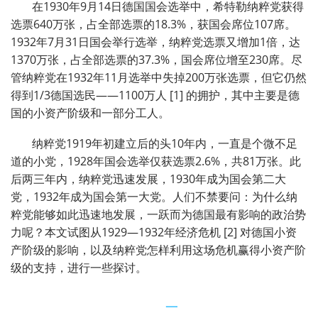
在1930年9月14日德国国会选举中，希特勒纳粹党获得
选票640万张，占全部选票的18.3%，获国会席位107席。
1932年7月31日国会举行选举，纳粹党选票又增加1倍，达
1370万张，占全部选票的37.3%，国会席位增至230席。尽
管纳粹党在1932年11月选举中失掉200万张选票，但它仍然
得到1/3德国选民——1100万人 [1] 的拥护，其中主要是德
国的小资产阶级和一部分工人。
纳粹党1919年初建立后的头10年内，一直是个微不足
道的小党，1928年国会选举仅获选票2.6%，共81万张。此
后两三年内，纳粹党迅速发展，1930年成为国会第二大
党，1932年成为国会第一大党。人们不禁要问：为什么纳
粹党能够如此迅速地发展，一跃而为德国最有影响的政治势
力呢？本文试图从1929—1932年经济危机 [2] 对德国小资
产阶级的影响，以及纳粹党怎样利用这场危机赢得小资产阶
级的支持，进行一些探讨。
一