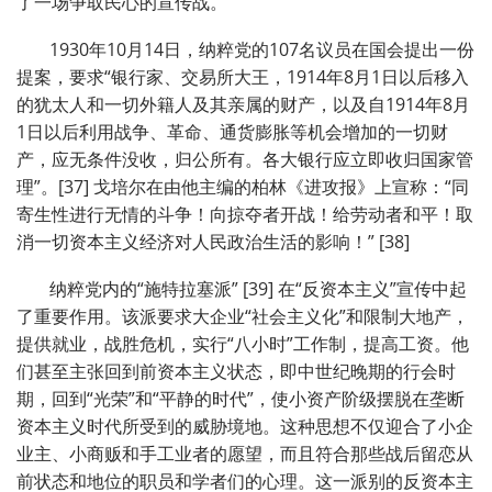
了一场争取民心的宣传战。
1930年10月14日，纳粹党的107名议员在国会提出一份
提案，要求“银行家、交易所大王，1914年8月1日以后移入
的犹太人和一切外籍人及其亲属的财产，以及自1914年8月
1日以后利用战争、革命、通货膨胀等机会增加的一切财
产，应无条件没收，归公所有。各大银行应立即收归国家管
理”。[37] 戈培尔在由他主编的柏林《进攻报》上宣称：“同
寄生性进行无情的斗争！向掠夺者开战！给劳动者和平！取
消一切资本主义经济对人民政治生活的影响！” [38]
纳粹党内的“施特拉塞派” [39] 在“反资本主义”宣传中起
了重要作用。该派要求大企业“社会主义化”和限制大地产，
提供就业，战胜危机，实行“八小时”工作制，提高工资。他
们甚至主张回到前资本主义状态，即中世纪晚期的行会时
期，回到“光荣”和“平静的时代”，使小资产阶级摆脱在垄断
资本主义时代所受到的威胁境地。这种思想不仅迎合了小企
业主、小商贩和手工业者的愿望，而且符合那些战后留恋从
前状态和地位的职员和学者们的心理。这一派别的反资本主