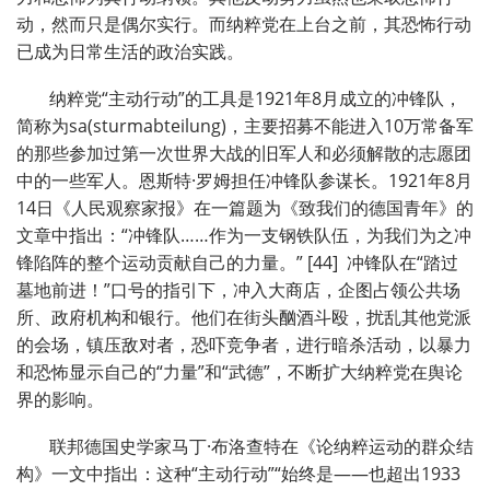
动，然而只是偶尔实行。而纳粹党在上台之前，其恐怖行动
已成为日常生活的政治实践。
纳粹党“主动行动”的工具是1921年8月成立的冲锋队，
简称为sa(sturmabteilung)，主要招募不能进入10万常备军
的那些参加过第一次世界大战的旧军人和必须解散的志愿团
中的一些军人。恩斯特·罗姆担任冲锋队参谋长。1921年8月
14日《人民观察家报》在一篇题为《致我们的德国青年》的
文章中指出：“冲锋队……作为一支钢铁队伍，为我们为之冲
锋陷阵的整个运动贡献自己的力量。” [44] 冲锋队在“踏过
墓地前进！”口号的指引下，冲入大商店，企图占领公共场
所、政府机构和银行。他们在街头酗酒斗殴，扰乱其他党派
的会场，镇压敌对者，恐吓竞争者，进行暗杀活动，以暴力
和恐怖显示自己的“力量”和“武德”，不断扩大纳粹党在舆论
界的影响。
联邦德国史学家马丁·布洛查特在《论纳粹运动的群众结
构》一文中指出：这种“主动行动”“始终是——也超出1933