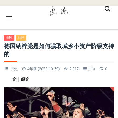
德国
纳粹
德国纳粹党是如何骗取城乡小资产阶级支持
的
历史
4年前 (2022-10-30)
2,217
jiliu
0
文 | 邸文