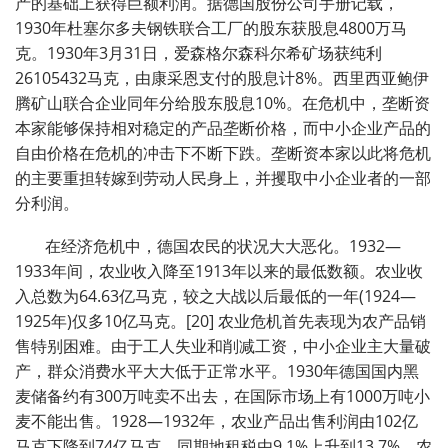
产的基础上获得巨额利润。据德国股份公司手册记载，
1930年杜塞尔多夫钢铁联合工厂的股东获股息4800万马
克。1930年3月31日，爱森格尔森科尔希矿场获纯利
26105432马克，由康采恩支付的股息计8%。西里西亚鲍伊
腾矿山联合企业同年分给股东股息10%。在危机中，垄断资
本家能够保持相对稳定的产品垄断价格，而中小企业产品的
自由价格在危机的冲击下不断下跌。垄断资本家以此将危机
的主要重担转嫁到劳动人民身上，并攫取中小企业者的一部
分利润。
在经济危机中，德国农民的状况大大恶化。1932—
1933年间，农业收入降至1913年以来的最低数额。农业收
入总数为64.63亿马克，较之大战以后最低的一年(1924—
1925年)仅多10亿马克。[20] 农业危机首先表现为农产品销
售特别困难。由于工人失业和削减工资，中小企业主大量破
产，群众消费水平大大低于正常水平。1930年德国国内黑
麦储备约有300万吨卖不出去，在国际市场上有1000万吨小
麦不能出售。1928—1932年，农业产品出售利润由102亿
马克下降到74亿马克，同期地租税由9.1%上升到13.7%。农