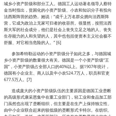
城乡小资产阶级和部分工人。德国工人运动著名领导人蔡特
金当时指出，贫困化的小资产阶级、小农和知识分子有投向
法西斯阵营的趋势。她说：“成千上万名群众拥向法西斯阵
营，它成为政治上无家可归者的收容所。很显然，按照法西
斯大军的社会成分，他们是社会上丧失立足之地的人、丧失
生存能力的人和失望的人，其中也包括使资本主义社会极不
舒服、对它相当危险的人。” [6]
参加希特勒运动的小资产阶级分子如此之多，与德国城
乡小资产阶级的数量很大有关。德国是一个小资产阶级“王
国”，小资产阶级占全部人口的40%以上。据1907年统计，
德国有小企业主、商人以及中小农524.7万人，职员和官吏
677.5万人。[7]
造成庞大的小资产阶级队伍的主要原因是德国工业垄断
的高级形式康采恩集中在重工业部门，轻工业和食品加工部
门虽然也出现了垄断组织，但主要是在生产上保持独立性、
由中小企业联合起来的较低级的垄断形式卡特尔。在纺织、