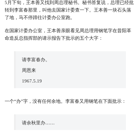
5月下旬，王本善又找到周总理秘书。秘书答复说，总理已经批
转到李富春那里，叫他去国家计委查一下。王本善一块石头落
了地，马不停蹄往计委办公室跑。
在国家计委办公室，王本善亲眼看见周总理用钢笔字在昔阳革
命造反总指挥部的请示报告下批示的五个大字：
请李富春办。
周恩来
1967.5.19
一个“办”字，没有任何余地。李富春又用钢笔在下面批示：
请余秋里办……