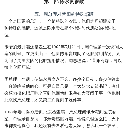
第二部 陈永贵参政
五、周总理对昔阳的特殊照顾
一个是国家的总理，一个是特殊的农民，他们之间却建立了一
种特殊的感情。这就是陈永贵在那个特殊时代所处的特殊地
位。
事情的最开端还是发生在1965年5月21日，周总理第一次访问大
寨的时候。在虎头山上，他向陈永贵询问了化肥施用情况。又
询问了周围大队的化肥施用情况。周总理说：“昔阳有煤，可以
搞个化肥厂嘛!”
周总理一句话，使陈永贵念念不忘。多少个日夜，多少件往事
一直缠绕着他的心。可是自己只是一个大队党支部书记，有什
么权力搞化肥厂呢？直到他因为红卫兵在大寨闹了事，他跑到
北京找周总理，才又第二次提到了这件事。
1967年春，陈永贵到北京检查病，周总理闻讯专程到医院看
望。总理亲自探病，陈永贵感慨万端。他说总理这么忙，天下
事都要他操心，我还没有去看看他老人家，怎么我一个农民，