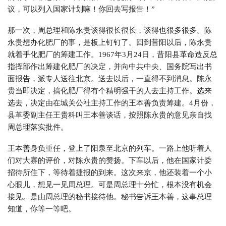
议，可以列入国家计划嘛！你回去写报告！”
那一次，周总理和陈永贵谈得很长很长，谈得也很多很多。陈
永贵想办化肥厂的事，是板上钉钉了。回到昔阳以后，陈永贵
就着手化肥厂的筹建工作。1967年3月24日，昔阳县革命造反总
指挥部作出筹建化肥厂的决定，并向中共中央、国务院写出书
面报告，派专人送往北京。送去以后，一直得不到消息。陈永
贵当即决定，搞化肥厂得有个精明强干的人去主持工作。选来
选去，决定由在城关公社主持工作的王本善负责筹建。4月份，
县革委副主任王贵科叫王本善谈话，按照陈永贵的意见亲自找
周总理落实批件。
王本善身负重任，登上了阳泉至北京的列车。一路上他听着人
们对大寨的评价，对陈永贵的赞扬。下车以后，他在国家计委
招待所住下，等待着捷报的到来。这次来京，他还装着一个小
心眼儿，想见一见周总理。可是周总理十分忙，根本没有机会
接见。是由周总理的秘书接待他。秘书告诉王本善，这事总理
知道，你等一等吧。