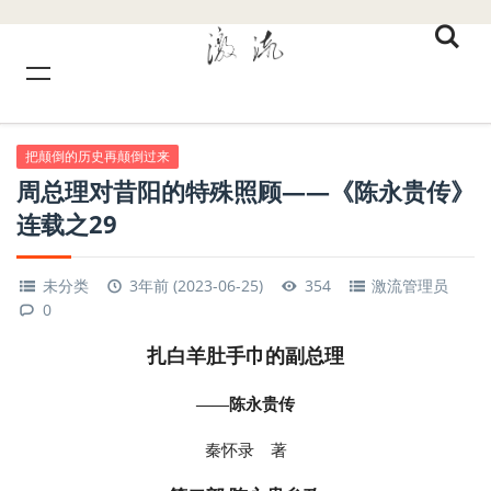
把颠倒的历史再颠倒过来
周总理对昔阳的特殊照顾——《陈永贵传》
连载之29
未分类
3年前 (2023-06-25)
354
激流管理员
0
扎白羊肚手巾的副总理
——陈永贵传
秦怀录 著