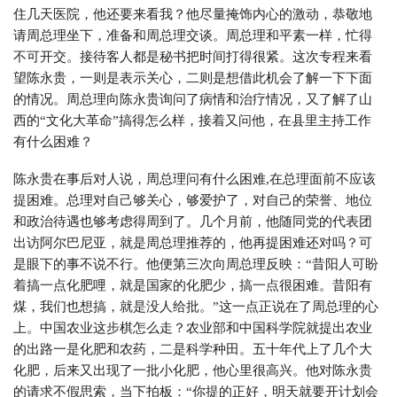
住几天医院，他还要来看我？他尽量掩饰内心的激动，恭敬地
请周总理坐下，准备和周总理交谈。周总理和平素一样，忙得
不可开交。接待客人都是秘书把时间打得很紧。这次专程来看
望陈永贵，一则是表示关心，二则是想借此机会了解一下下面
的情况。周总理向陈永贵询问了病情和治疗情况，又了解了山
西的“文化大革命”搞得怎么样，接着又问他，在县里主持工作
有什么困难？
陈永贵在事后对人说，周总理问有什么困难,在总理面前不应该
提困难。总理对自己够关心，够爱护了，对自己的荣誉、地位
和政治待遇也够考虑得周到了。几个月前，他随同党的代表团
出访阿尔巴尼亚，就是周总理推荐的，他再提困难还对吗？可
是眼下的事不说不行。他便第三次向周总理反映：“昔阳人可盼
着搞一点化肥哩，就是国家的化肥少，搞一点很困难。昔阳有
煤，我们也想搞，就是没人给批。”这一点正说在了周总理的心
上。中国农业这步棋怎么走？农业部和中国科学院就提出农业
的出路一是化肥和农药，二是科学种田。五十年代上了几个大
化肥，后来又出现了一批小化肥，他心里很高兴。他对陈永贵
的请求不假思索，当下拍板：“你提的正好，明天就要开计划会