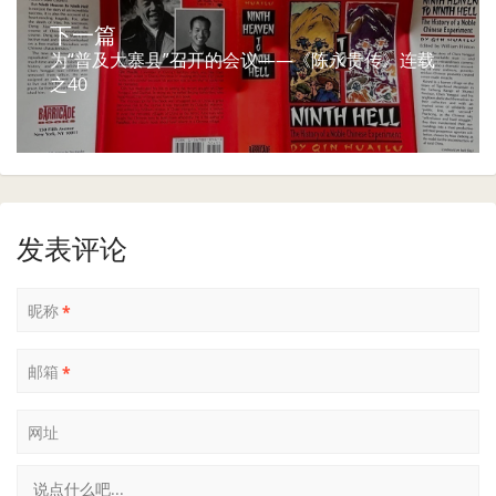
下一篇
为“普及大寨县”召开的会议——《陈永贵传》连载
之40
发表评论
昵称
*
邮箱
*
网址