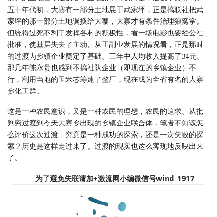
五十年代初，大寨有一部分土地展于武家坪，正是搞联社把武
家坪的那一部分土地调换给大寨，大寨才有条件治理狼窝掌。
但统得过死不利于发挥各村的积极性，看一场电影也要经公社
批准，使基层失去了主动。从工副业发展的情况看，正是那时
的过渡为乡镇企业奠定了基础。三年中人均收入提高了34元。
那几年陈永贵也感到不搞社队企业（即现在的乡镇企业）不
行，利用当地的玉米芯筹建了整厂，现在成为全省有名的大寨
乡化工群。
这是一种农民意识，又是一种农民的理想，农民的追求。从批
判穷过渡到今天大寨乡出现的乡镇企业联合体，笔者不知该怎
么评价这次过渡，究竟是一种成功的探索，还是一次失败的探
索？历史是这样走过来了。过渡的现实也这么客现地反映出来
了。
为了避免失联请加+
激流网小编微信号wind_1917