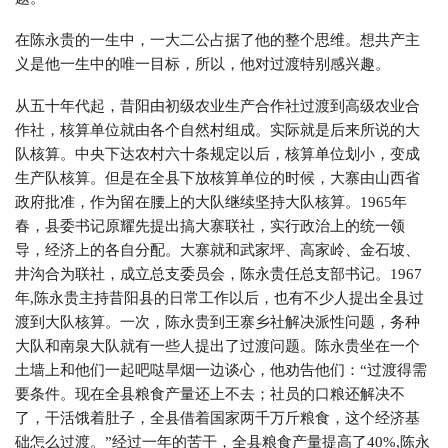
在陈永贵的一生中，一大二公占据了他的整个思维。想共产主
义是他一生中的唯一目标，所以，他对过渡特别感兴趣。
从五十年代起，昔阳由初级农业生产合作社过渡到高级农业合
作社，核算单位就由各个自然村组成。实际就是后来所说的大
队核算。中央下达农村六十条规定以后，核算单位划小，变成
生产队核算。但是在全县下放核算单位的时候，大寨由山西省
政府批准，作为留在腰上的大队继续坚持大队核算。1965年
春，县委书记原耀先提出搞大寨联社，实行政治上的统一领
导，经济上的各自分配。大寨就和武家坪、高家岭、金石坡、
井沟合为联社，成立总支委员会，陈永贵任总支部书记。1967
年,陈永贵主持昔阳县的日常工作以后，也有不少人提出全县过
渡到大队核算。一次，陈永贵到王寨乡社解决派性问题，务种
大队和南泉大队就有一些人提出了过渡问题。陈永贵坐在一个
土墙上和他们一起吧哒旱烟一边谈心，他劝告他们：“过渡得需
要条件。现在全县粮食产量还上不去；社员的口粮还解决不
了，干活饿着肚子，全县借着国家两千万斤粮食，这个经济基
础怎么过渡。”经过一年的苦干，全县粮食产量提高了40%,陈永