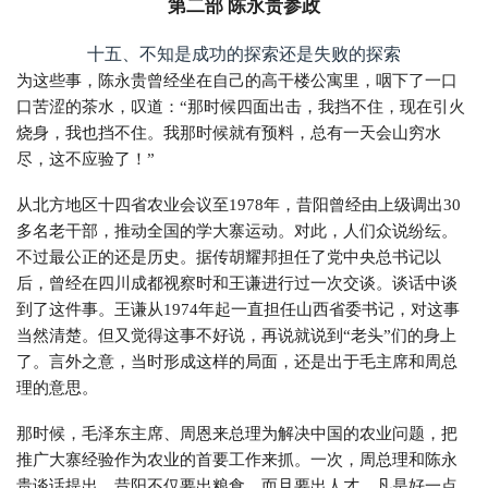
第二部 陈永贵参政
十五、不知是成功的探索还是失败的探索
为这些事，陈永贵曾经坐在自己的高干楼公寓里，咽下了一口
口苦涩的茶水，叹道：“那时候四面出击，我挡不住，现在引火
烧身，我也挡不住。我那时候就有预料，总有一天会山穷水
尽，这不应验了！”
从北方地区十四省农业会议至1978年，昔阳曾经由上级调出30
多名老干部，推动全国的学大寨运动。对此，人们众说纷纭。
不过最公正的还是历史。据传胡耀邦担任了党中央总书记以
后，曾经在四川成都视察时和王谦进行过一次交谈。谈话中谈
到了这件事。王谦从1974年起一直担任山西省委书记，对这事
当然清楚。但又觉得这事不好说，再说就说到“老头”们的身上
了。言外之意，当时形成这样的局面，还是出于毛主席和周总
理的意思。
那时候，毛泽东主席、周恩来总理为解决中国的农业问题，把
推广大寨经验作为农业的首要工作来抓。一次，周总理和陈永
贵谈话提出，昔阳不仅要出粮食，而且要出人才。凡是好一点