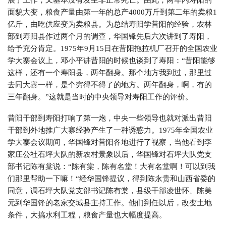
面貌大变，粮食产量由第一年的总产4000万斤到第二年的卖粮1
亿斤，由吃供应变为卖粮县。为总结寿阳学昔阳的经验，农林
部到寿阳县作过两个月的调查，华国锋先后六次讲到了寿阳，
给予充分肯定。1975年9月15日在昔阳拖拉机厂召开的全国农业
学大寨会议上，邓小平讲昔阳的时候也谈到了寿阳：“昔阳能够
这样，还有一个寿阳县，两年翻身。那个地方我到过，那里过
去同大寨一样，是个穷得不得了的地方。两年翻身，啊，有的
三年翻身。”这就是当时的中央领导对寿阳工作的评价。
昔阳干部到寿阳打响了第一炮，中央一些领导也就对派出昔阳
干部到外地推广大寨经验产生了一种诱惑力。1975年全国农业
学大寨会议期间，华国锋对昔阳各地进行了视察，当他看到李
家庄公社石坪大队的新农村景象以后，华国锋对石坪大队党支
部书记陈有棠说：“陈有棠，陈有名堂！大有名堂啊！可以到我
们那里帮助一下嘛！“经华国锋提议，得到陈永贵和山西省委的
同意，调石坪大队党支部书记陈有棠，县级干部凌世怀、陈美
元到华国锋的老家交城县主持工作。他们到任以后，改变土地
条件，大搞水利工程，粮食产量也大幅度提高。