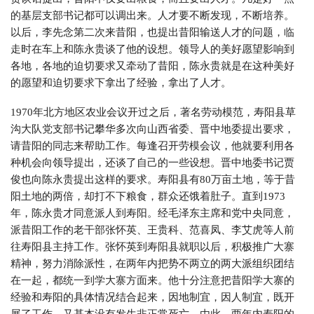
的基层支部书记都可以调出来。人才要不断发现，不断培养。
以后，李先念第二次来昔阳，也提出昔阳输送人才的问题，临
走时在车上和陈永贵谈了他的设想。领导人的美好愿望影响到
各地，各地的迫切要求又牵动了昔阳，陈永贵就是在这种美好
的愿望和迫切要求下拿出了经验，拿出了人才。
1970年北方地区农业会议开过之后，著名劳动模范，寿阳县草
沟大队党支部书记攀华多次向山西省委、晋中地委提出要求，
请昔阳的同志来帮助工作。每逢召开劳模会议，他就要利用各
种机会向领导提出，还谈了自己的一些设想。晋中地委书记贾
俊也向陈永贵提出这样的要求。寿阳县有80万亩土地，等于昔
阳土地的两倍，却打不下粮食，群众还饿着肚子。直到1973
年，陈永贵才同意派人到寿阳。经毛泽东主席和党中央同意，
派昔阳工作的老干部张怀英、王贵科、范喜凤、李艾虎等人前
往寿阳县主持工作。张怀英到寿阳县就职以后，积极推广大寨
精神，努力消除派性，在两年内把势不两立的两大派组织团结
在一起，都统一到学大寨方面来。他十分注意把昔阳学大寨的
经验和寿阳的具体情况结合起来，因地制宜，因人制宜，既开
展了工作，又基本没有发生非正常死亡。由此，两年内寿阳的