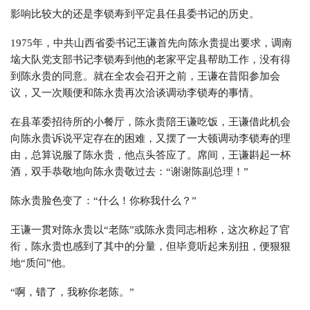
影响比较大的还是李锁寿到平定县任县委书记的历史。
1975年，中共山西省委书记王谦首先向陈永贵提出要求，调南
垴大队党支部书记李锁寿到他的老家平定县帮助工作，没有得
到陈永贵的同意。就在全农会召开之前，王谦在昔阳参加会
议，又一次顺便和陈永贵再次洽谈调动李锁寿的事情。
在县革委招待所的小餐厅，陈永贵陪王谦吃饭，王谦借此机会
向陈永贵诉说平定存在的困难，又摆了一大顿调动李锁寿的理
由，总算说服了陈永贵，他点头答应了。席间，王谦斟起一杯
酒，双手恭敬地向陈永贵敬过去：“谢谢陈副总理！”
陈永贵脸色变了：“什么！你称我什么？”
王谦一贯对陈永贵以“老陈”或陈永贵同志相称，这次称起了官
衔，陈永贵也感到了其中的分量，但毕竟听起来别扭，便狠狠
地“质问”他。
“啊，错了，我称你老陈。”