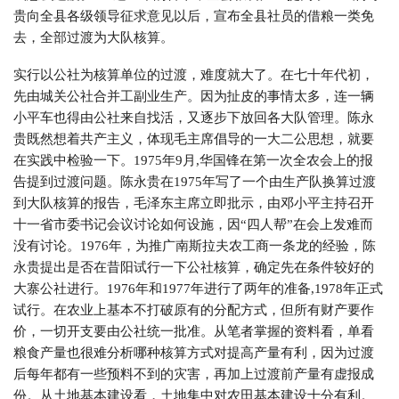
贵向全县各级领导征求意见以后，宣布全县社员的借粮一类免
去，全部过渡为大队核算。
实行以公社为核算单位的过渡，难度就大了。在七十年代初，
先由城关公社合并工副业生产。因为扯皮的事情太多，连一辆
小平车也得由公社来自找活，又逐步下放回各大队管理。陈永
贵既然想着共产主义，体现毛主席倡导的一大二公思想，就要
在实践中检验一下。1975年9月,华国锋在第一次全农会上的报
告提到过渡问题。陈永贵在1975年写了一个由生产队换算过渡
到大队核算的报告，毛泽东主席立即批示，由邓小平主持召开
十一省市委书记会议讨论如何设施，因“四人帮”在会上发难而
没有讨论。1976年，为推广南斯拉夫农工商一条龙的经验，陈
永贵提出是否在昔阳试行一下公社核算，确定先在条件较好的
大寨公社进行。1976年和1977年进行了两年的准备,1978年正式
试行。在农业上基本不打破原有的分配方式，但所有财产要作
价，一切开支要由公社统一批准。从笔者掌握的资料看，单看
粮食产量也很难分析哪种核算方式对提高产量有利，因为过渡
后每年都有一些预料不到的灾害，再加上过渡前产量有虚报成
份。从土地基本建设看，土地集中对农田基本建设十分有利。