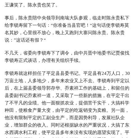
王谦笑了。陈永贵也笑了。
事后，陈永贵陪中央领导到南垴大队参观，临走时陈永贵私下
给李锁寿留下一句话：“你准备当县官吧！“这句话使李锁寿莫
名其妙，心里很不放心，晚上又跑到大寨问陈永贵。陈永贵
说：”这话还有假？“
不几天，省委向李锁寿下了调令，由中共晋中地委书记贾俊找
李锁寿正式谈话，办理有关组织手续。
李锁寿就这样担任了平定县县委书记。平定县有24万人口，30
万亩土地，人多地少，多年来农业又上不去。李锁寿到平定以
后，在上届县委领导郭存华、乔素祥工作的基础上，和留任的
县委副书记乔素祥一道，又采取了一些新的措施，在平定干出
了不平凡的业绩。他一面狠抓农业，提倡苦干实干，大搞科学
种田，使粮食产量大变，由平定的吃返销变为卖粮。另一面，
他没有限制平定的工副业生产，而是因势利导，发展社队企
业，增加群众的收入。同时还根据缺水的严重状况，大搞了东
水西调水利工程，使平定县多年来没有实现的愿望实现了。平