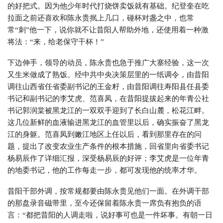
的好把式。因为他少年时代打烧饼卖饭就有基础。纪登奎在吃
拉面之前还喜欢和陈永贵抿上几口，碰杯对盏之中，也常
常“刺”他一下，说你就不让昔阳人帮助外地，还使用着一种激
将法：“来，给老保守干杯！”
下边伸手，领导的动员，陈永贵也急于推广大寨经验，这一次
又生米做成了熟饭。经中共中央决策层里的一纸调令，由昔阳
调往山西省任省委副书记的王金籽，由昔阳调往寿阳县任县委
书记和副书记的李艾虎、范喜凤，在昔阳提拔起来的年青公社
书记郭润棠被黑龙江的一双双手迎到了长白山麓，松花江畔。
这几位新鲜的血液输进黑龙江的血管里以后，确实振奋了黑龙
江的身躯。范喜凤到嫩江地区上任以后，看到那里存在的问
题，提出了改变农业生产条件的根本措施，回省里向省委书记
杨易辰作了详细汇报，深受杨易辰的好评；李艾虎是一位年青
的地委书记，他的工作每走一步，都可发现他的统率才华。
昔阳干部外调，按常规都要由陈永贵见他们一面。在外调干部
的那盘录音磁带里，至今还保留着陈永贵一席负有抱负的语
言：“都把昔阳的人调走啦，说好事可也是一件坏事。有朝一日