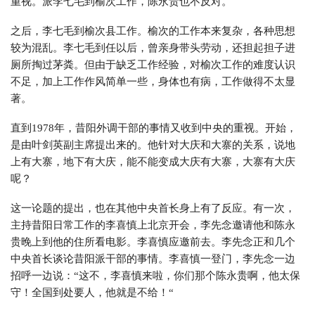
重视。派李七毛到榆次工作，陈永贵也不反对。
之后，李七毛到榆次县工作。榆次的工作本来复杂，各种思想
较为混乱。李七毛到任以后，曾亲身带头劳动，还担起担子进
厕所掏过茅粪。但由于缺乏工作经验，对榆次工作的难度认识
不足，加上工作作风简单一些，身体也有病，工作做得不太显
著。
直到1978年，昔阳外调干部的事情又收到中央的重视。开始，
是由叶剑英副主席提出来的。他针对大庆和大寨的关系，说地
上有大寨，地下有大庆，能不能变成大庆有大寨，大寨有大庆
呢？
这一论题的提出，也在其他中央首长身上有了反应。有一次，
主持昔阳日常工作的李喜慎上北京开会，李先念邀请他和陈永
贵晚上到他的住所看电影。李喜慎应邀前去。李先念正和几个
中央首长谈论昔阳派干部的事情。李喜慎一登门，李先念一边
招呼一边说：“这不，李喜慎来啦，你们那个陈永贵啊，他太保
守！全国到处要人，他就是不给！“