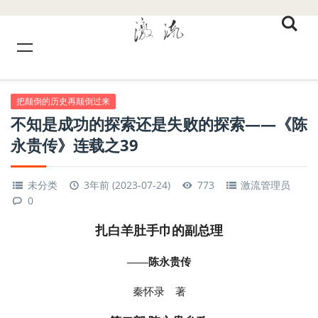
把颠倒的历史再颠倒过来
不知是成功的探索还是失败的探索——《陈
永贵传》连载之39
未分类
3年前 (2023-07-24)
773
激流管理员
0
扎白羊肚手巾的副总理
——陈永贵传
秦怀录 著