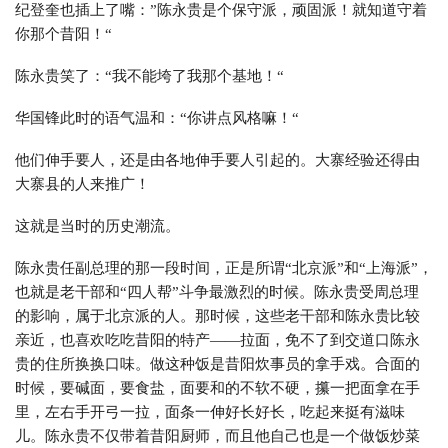
纪登奎也插上了嘴：”陈永贵是个保守派，顽固派！就知道守着
你那个昔阳！“
陈永贵笑了：“我不能垮了我那个基地！“
华国锋此时的语气温和：“你讲点风格嘛！“
他们伸手要人，还是由各地伸手要人引起的。大寨经验还得由
大寨县的人来推广！
这就是当时的历史潮流。
陈永贵任副总理的那一段时间，正是所谓“北京派”和“上海派”，
也就是老干部和“四人帮”斗争最激烈的时候。陈永贵受周总理
的影响，属于北京派的人。那时候，这些老干部和陈永贵比较
亲近，也喜欢吃吃昔阳的特产——拉面，免不了到交道口陈永
贵的住所换换口味。做这种饭是昔阳炊事员的拿手戏。合面的
时候，要碱面，要食盐，面要和的不软不硬，攥一把面拿在手
里，左右手开弓一拉，面条一伸好长好长，吃起来挺有滋味
儿。陈永贵不仅带着昔阳厨师，而且他自己也是一个做饭炒菜