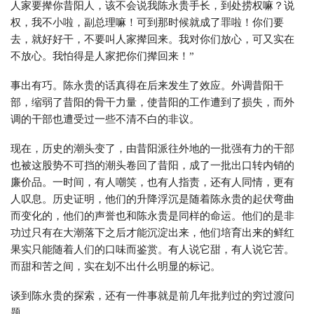
人家要撵你昔阳人，该不会说我陈永贵手长，到处捞权嘛？说
权，我不小啦，副总理嘛！可到那时候就成了罪啦！你们要
去，就好好干，不要叫人家撵回来。我对你们放心，可又实在
不放心。我怕得是人家把你们撵回来！”
事出有巧。陈永贵的话真得在后来发生了效应。外调昔阳干
部，缩弱了昔阳的骨干力量，使昔阳的工作遭到了损失，而外
调的干部也遭受过一些不清不白的非议。
现在，历史的潮头变了，由昔阳派往外地的一批强有力的干部
也被这股势不可挡的潮头卷回了昔阳，成了一批出口转内销的
廉价品。一时间，有人嘲笑，也有人指责，还有人同情，更有
人叹息。历史证明，他们的升降浮沉是随着陈永贵的起伏弯曲
而变化的，他们的声誉也和陈永贵是同样的命运。他们的是非
功过只有在大潮落下之后才能沉淀出来，他们培育出来的鲜红
果实只能随着人们的口味而鉴赏。有人说它甜，有人说它苦。
而甜和苦之间，实在划不出什么明显的标记。
谈到陈永贵的探索，还有一件事就是前几年批判过的穷过渡问
题。