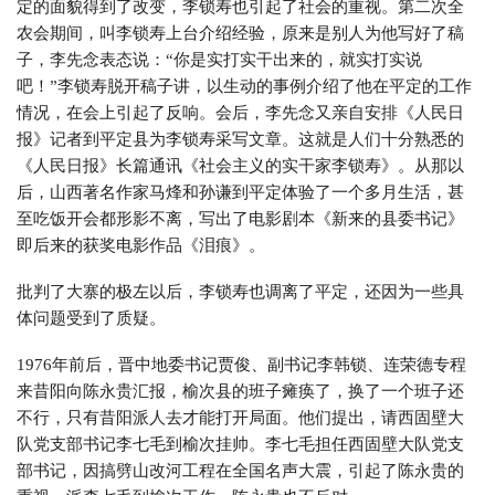
定的面貌得到了改变，李锁寿也引起了社会的重视。第二次全
农会期间，叫李锁寿上台介绍经验，原来是别人为他写好了稿
子，李先念表态说：“你是实打实干出来的，就实打实说
吧！”李锁寿脱开稿子讲，以生动的事例介绍了他在平定的工作
情况，在会上引起了反响。会后，李先念又亲自安排《人民日
报》记者到平定县为李锁寿采写文章。这就是人们十分熟悉的
《人民日报》长篇通讯《社会主义的实干家李锁寿》。从那以
后，山西著名作家马烽和孙谦到平定体验了一个多月生活，甚
至吃饭开会都形影不离，写出了电影剧本《新来的县委书记》
即后来的获奖电影作品《泪痕》。
批判了大寨的极左以后，李锁寿也调离了平定，还因为一些具
体问题受到了质疑。
1976年前后，晋中地委书记贾俊、副书记李韩锁、连荣德专程
来昔阳向陈永贵汇报，榆次县的班子瘫痪了，换了一个班子还
不行，只有昔阳派人去才能打开局面。他们提出，请西固壁大
队党支部书记李七毛到榆次挂帅。李七毛担任西固壁大队党支
部书记，因搞劈山改河工程在全国名声大震，引起了陈永贵的