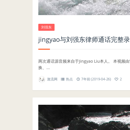
刘强东
jingyao与刘强东律师通话完整
两次通话源音频来自于Jingyao Liu本人。 本
换、...
激流网
热点
7年前 (2019-04-26)
2