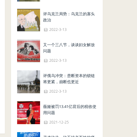
评乌克兰局势：乌克兰的寡头
政治
2022-3-13
又一个三八节，谈谈妇女解放
问题
2022-3-13
评俄乌冲突：垄断资本的锁链
将更紧，崩断也更近
2022-3-13
薇娅被罚13.41亿背后的税收使
用问题
2021-12-25