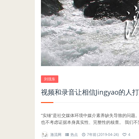
刘强东
视频和录音让相信Jingyao的人
“实锤”是社交媒体环境中媒介素养缺失导致的问题
也不考虑证据本身真实性、完整性的核查。 我们不知道
激流网
热点
7年前 (2019-04-24)
4