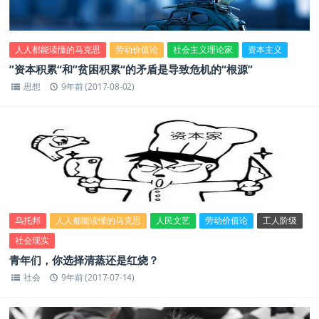
人人都能读懂的马克思
劳动价值论
社会主义理论家
资本主义
”资本积累“和”贫困积累“的矛盾是导致危机的“根源”
思想
9年前 (2017-08-02)
乌托邦
人人都能读懂的马克思
人民文艺
劳动价值论
工人阶级
社会现实
青年们，你选择清蒸还是红烧？
社会
9年前 (2017-07-14)