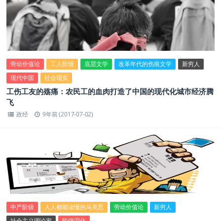
劳动价值论
工人阶级
底层文学
改革年代的伤痕文学
新穷人
现代中国
社会现实
工伤工友的殇痛：农民工的血肉打造了中国的现代化城市经济腾
飞
政经
9年前 (2017-07-02)
中产阶级
人人都能读懂的马克思
劳动价值论
新穷人
社会主义理论家
阶级固化