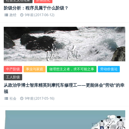
阶级分析：程序员属于什么阶级？
政经
9年前 (2017-06-12)
中产阶级
事业与家庭
做理想主义者，求不可能之事
劳动价值论
工人阶级
从政治学博士智库精英到摩托车修理工——更能体会“劳动“的幸
福
社会
9年前 (2017-05-16)