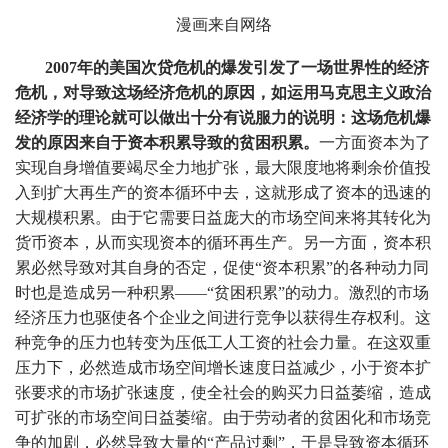
漫画来自网络
2007年的美国次贷危机的爆发引发了一场世界性的经济
危机，对导致这场经济危机的原因，如运用马克思主义政治
经济学的理论就可以做出十分有说服力的说明：这场危机爆
发的原因来自于资本积累导致的贫困积累。
一方面资本为了
实现自身增值要竭尽全力地扩张，最大限度地将剩余价值投
入到扩大再生产的资本循环中去，这就形成了资本的迅速的
大规模积累。由于它需要日益庞大的市场空间来将其转化为
货币资本，从而实现资本的循环再生产。另一方面，资本积
累必然导致对其自身的否定，促使“资本积累”的各种动力同
时也是造成另一种积累——“贫困积累”的动力。激烈的市场
经济压力也驱使各个企业之间进行竞争以获得生存权利。这
种竞争的压力也转变为压低工人工资的社会力量。在这双重
压力下，必然造成市场空间增长速度日益减少，小于资本扩
张要求的市场扩张速度，使全社会的购买力日益萎缩，造成
可扩张的市场空间日益萎缩。由于劳动者的贫困化和市场竞
争的加剧，必然导致大量的“产品过剩”，于是导致资本循环