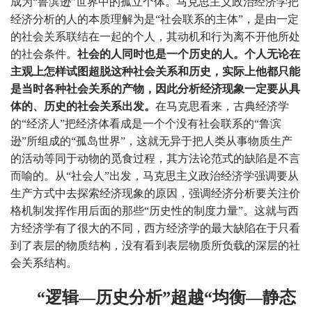
成为“鲁滨逊”世界中的孤立个体。马克思主义政治经济学把
经济分析的人的本质理解为是“社会联系的主体”，是由一定
的社会关系联结在一起的个人，其动机和行为离不开他所处
的社会条件。
社会的人同时也是一个历史的人。个人无论在
主观上怎样试图超脱这种社会关系和历史，实际上他都只能
是当时各种社会关系的产物，因此分析经济现象一定要从具
体的、历史的社会关系出发。
在马克思看来，古典经济学
的“经济人”把经济体看成是一个个没有社会联系的“鲁滨
逊”所组成的“孤岛世界”，这就无异于把人类从事物质生产
的活动等同于动物的觅食过程，其方法论范式的缺陷是不言
而喻的。从“社会人”出发，马克思主义政治经济学强调要从
生产方式中去探索经济现象的原因，强调经济分析要关注价
格机制发挥作用后面的那些“历史性的制度力量”。这就与西
方经济学有了很大的不同，西方经济学的最大缺陷在于只看
到了表层的物质结构，没有看到表层物质所负载的深层的社
会关系结构。
“逻辑—历史分析”超越“均衡—静态