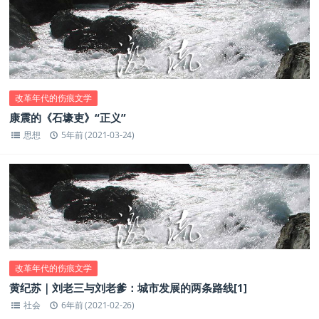
改革年代的伤痕文学
康震的《石壕吏》“正义”
思想
5年前 (2021-03-24)
改革年代的伤痕文学
黄纪苏｜刘老三与刘老爹：城市发展的两条路线[1]
社会
6年前 (2021-02-26)