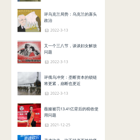
评乌克兰局势：乌克兰的寡头
政治
2022-3-13
又一个三八节，谈谈妇女解放
问题
2022-3-13
评俄乌冲突：垄断资本的锁链
将更紧，崩断也更近
2022-3-13
薇娅被罚13.41亿背后的税收使
用问题
2021-12-25