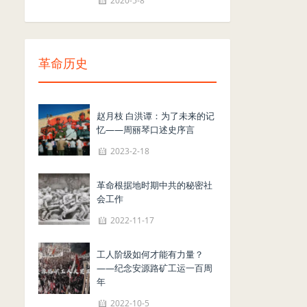
2020-5-8
革命历史
赵月枝 白洪谭：为了未来的记
忆——周丽琴口述史序言
2023-2-18
革命根据地时期中共的秘密社
会工作
2022-11-17
工人阶级如何才能有力量？
——纪念安源路矿工运一百周
年
2022-10-5