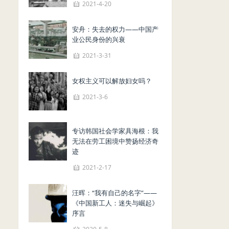
2021-4-20
安舟：失去的权力——中国产
业公民身份的兴衰
2021-3-31
女权主义可以解放妇女吗？
2021-3-6
专访韩国社会学家具海根：我
无法在劳工困境中赞扬经济奇
迹
2021-2-17
汪晖：“我有自己的名字”——
《中国新工人：迷失与崛起》
序言