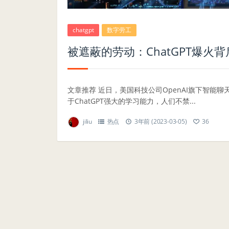
chatgpt
数字劳工
被遮蔽的劳动：ChatGPT爆火
文章推荐 近日，美国科技公司OpenAI旗下智能聊
于ChatGPT强大的学习能力，人们不禁...
jiliu
热点
3年前 (2023-03-05)
36