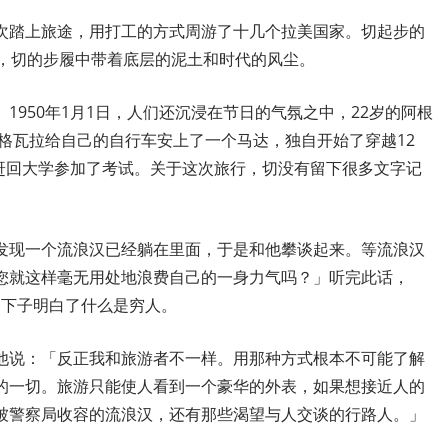
次踏上旅途，用打工的方式周游了十几个拉美国家。切起步的
代，切的步履中带着底层的泥土和时代的风尘。
1950年1月1日，人们还沉浸在节日的气氛之中，22岁的阿根
格瓦拉给自己的自行车安上了一个马达，独自开始了穿越12
月赶回大学参加了考试。关于这次旅行，切没有留下很多文字记
发现一个流浪汉已经躺在里面，于是和他攀谈起来。等流浪汉
您就这样毫无用处地浪费自己的一身力气吗？」听完此话，
一下子明白了什么是穷人。
他说：「反正我和旅游者不一样。用那种方式根本不可能了解
的一切。旅游只能使人看到一个豪华的外表，如果想接近人的
被警察局收容的流浪汉，还有那些渴望与人交谈的行路人。」