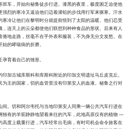
等班车，开始向秘鲁徒步行进。漆黑的夜里，极度困乏迫使他
更强烈的寒冷又逼迫他们迈着灌铅的步伐用行军来驱寒。汗水
的寒冷让他们在黎明时分就提前悟到了太阳的温暖。他们忍受
饿，连天上的云朵都使他们联想到种种食品的形状。后来有人
疲倦地走路，丝毫不在乎外表和服装，不为身无分文发愁。在
开始的哮喘病的折磨。
正孕育着自己的雏形。
的印加古城库斯科和库斯科附近的印加文明遗址马丘皮克丘。
民为主的国家，切的血管里没有印第安人的血液。秘鲁之行对
山间。切和阿尔韦托与当地印第安人同乘一辆公共汽车行进在
洲独有的羊驼静静地望着来往的汽车，此地高原仅有的植物 —
的高度上载重行进，汽车经常出毛病，有时司机会命令旅客在