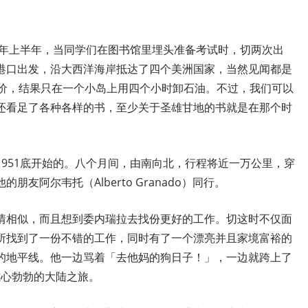
1年上半年，当同学们在图书馆里埋头准备考试时，切两次出
港口出发，沿大西洋海岸抵达了四个美洲国家，当然见闻都是
代价，结果只在一个小岛上用四个小时卸石油。不过，我们可以
还看足了各种各样的书，至少关于圣雄甘地的书就是在那个时
951底开始的。八个月间，由南向北，行程将近一万公里，穿
友阿尔韦托（Alberto Granado）同行。
情相似，而且想到委内瑞拉去找份更好的工作。切这时不仅面
所找到了一份不错的工作，同时有了一个漂亮并且家境富裕的
的地平线。他一边骂着「去他妈的狗日子！」，一边就跨上了
雄心勃勃的大陆之旅。