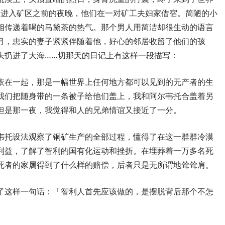
。进入矿区之前的夜晚，他们在一对矿工夫妇家借宿。简陋的小
相传递着喝的马黛茶的热气。那个男人用简洁却很生动的语言
月，忠实的妻子紧紧伴随着他，好心的邻居收留了他们的孩
头扔进了大海……切那天的日记上有这样一段描写：
依在一起，那是一幅世界上任何地方都可以见到的无产者的生
我们把随身带的一条被子给他们盖上，我和阿尔韦托合盖着另
但是那一夜，我觉得和人的兄弟情谊又接近了一分。
韦托设法观察了铜矿生产的全部过程，懂得了在这一群群冷漠
利益，了解了智利的国有化运动和挫折。在埋葬着一万多名死
死者的家属得到了什么样的赔偿，后者只是无所谓地耸耸肩。
了这样一句话：「智利人首先应该做的，是摆脱背后那个不怎