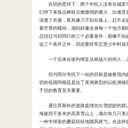
在切的坚持下，两个年轻人没有在城里
们停下来拣点树枝点燃微弱的篝火，比倦意
湿透了衣服，夜风像刀子刮在脸上，赶不走
着空胃的蠕动，感到好像全身每一个地方都
总结过与切同行的三个必要条件：能够不知
这三个条件之外，切还要经常忍受少年时就
一个后来在玻利维亚丛林战斗的伟人，
切与阿尔韦托下一站的目标是秘鲁境内
切的祖国阿根廷是拉丁美洲典型的以欧洲移
于切的教育至关重要。
通往库斯科的道路盘绕在白雪皑皑的群
海拔四千多米的高原雪山上，偶尔有几只美
一种半球形的蘑菇轻轻地随风摇弋。在这样