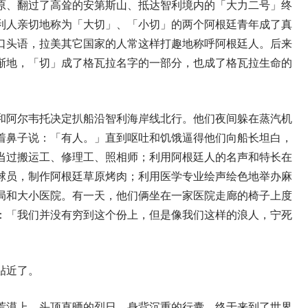
原、翻过了高耸的安第斯山、抵达智利境内的「大力二号」终
利人亲切地称为「大切」、「小切」的两个阿根廷青年成了真
口头语，拉美其它国家的人常这样打趣地称呼阿根廷人。后来
渐地，「切」成了格瓦拉名字的一部分，也成了格瓦拉生命的
和阿尔韦托决定扒船沿智利海岸线北行。他们夜间躲在蒸汽机
着鼻子说：「有人。」直到呕吐和饥饿逼得他们向船长坦白，
当过搬运工、修理工、照相师；利用阿根廷人的名声和特长在
球员，制作阿根廷草原烤肉；利用医学专业绘声绘色地举办麻
局和大小医院。有一天，他们俩坐在一家医院走廊的椅子上度
：「我们并没有穷到这个份上，但是像我们这样的浪人，宁死
贴近了。
荒漠上，头顶直晒的烈日，身背沉重的行囊，终于来到了世界