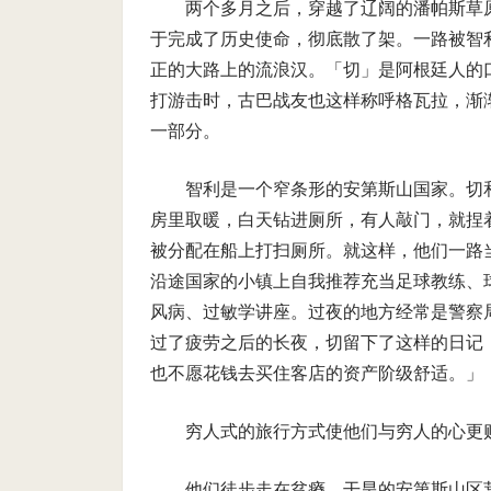
两个多月之后，穿越了辽阔的潘帕斯草
于完成了历史使命，彻底散了架。一路被智
正的大路上的流浪汉。「切」是阿根廷人的
打游击时，古巴战友也这样称呼格瓦拉，渐
一部分。
智利是一个窄条形的安第斯山国家。切
房里取暖，白天钻进厕所，有人敲门，就捏
被分配在船上打扫厕所。就这样，他们一路
沿途国家的小镇上自我推荐充当足球教练、
风病、过敏学讲座。过夜的地方经常是警察
过了疲劳之后的长夜，切留下了这样的日记
也不愿花钱去买住客店的资产阶级舒适。」
穷人式的旅行方式使他们与穷人的心更
他们徒步走在贫瘠、干旱的安第斯山区