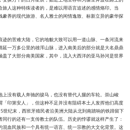
给旅人这种特殊读者的，是难以用语言追述的感情烙印。当
钱豢养的现代旅游、名人雅士的闲情逸致、标新立异的豪华探
痕迹的苦难大陆，它的地貌大致可以用一道山脉、一条河流来
绵延一万多公里的雄浑山脉，进入南美后的部分就是大名鼎鼎
涵盖了大部分南美国家，其中，流入大西洋的亚马孙河是世界
。
地上没有载人奔驰的骏马，也没有替代人腿的车轮。崇山峻
谓「印第安人」，但这种不足并没有阻碍本土人发挥他们高度
15世纪末，西班牙殖民者沿美洲大陆从北到南踏响的铁蹄留下
者同行的还有一支传教士的队伍。历史的悖谬就这样产生了：
的混血民族和一个具有统一语言、统一宗教的大文化背景。这