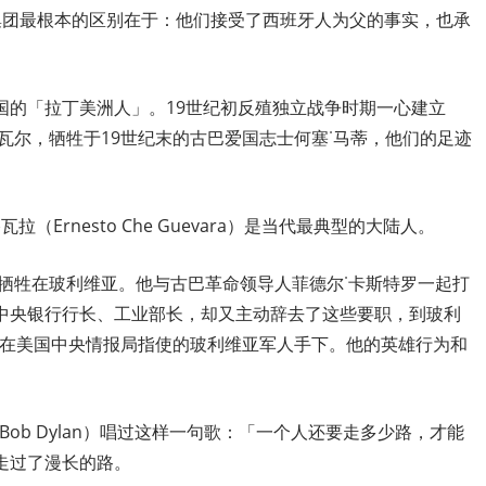
集团最根本的区别在于：他们接受了西班牙人为父的事实，也承
国的「拉丁美洲人」。19世纪初反殖独立战争时期一心建立
瓦尔，牺牲于19世纪末的古巴爱国志士何塞˙马蒂，他们的足迹
（Ernesto Che Guevara）是当代最典型的大陆人。
牺牲在玻利维亚。他与古巴革命领导人菲德尔˙卡斯特罗一起打
中央银行行长、工业部长，却又主动辞去了这些要职，到玻利
牺牲在美国中央情报局指使的玻利维亚军人手下。他的英雄行为和
Bob Dylan）唱过这样一句歌：「一个人还要走多少路，才能
走过了漫长的路。