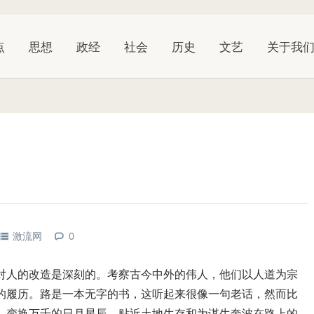
点
思想
政经
社会
历史
文艺
关于我
旅
激流网
0
对人的改造是深刻的。考察古今中外的伟人，他们以人道为宗
的履历。路是一本无字的书，这听起来很像一句老话，然而比
，变换万千的日月星辰，贴近土地生存和为谋生奔波在路上的