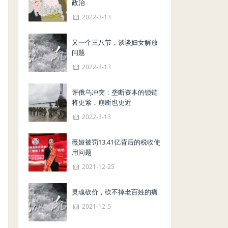
政治
2022-3-13
又一个三八节，谈谈妇女解放
问题
2022-3-13
评俄乌冲突：垄断资本的锁链
将更紧，崩断也更近
2022-3-13
薇娅被罚13.41亿背后的税收使
用问题
2021-12-25
灵魂砍价，砍不掉老百姓的痛
2021-12-5