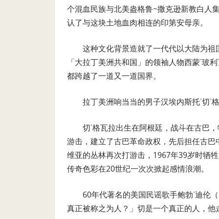
个混血民族与北美盎格鲁~撒克逊新教白人
认了与这块土地血肉相连的印第安母亲。
这种文化背景造就了一代代以大陆为祖
「大拉丁美洲共和国」的领袖人物西蒙˙玻利
都跨越了一道又一道国界。
拉丁美洲响当当的男子汉埃内斯托˙切˙格瓦拉
切˙格瓦拉出生在阿根廷，战斗在古巴，
游击，建立了古巴革命政权，先后担任古巴
维亚的丛林再次打游击，1967年39岁时
传奇色彩在20世纪一次次掀起感情浪潮。
60年代著名的美国民谣歌手鲍勃˙迪伦（
真正被称之为人？」切是一个真正的人，他