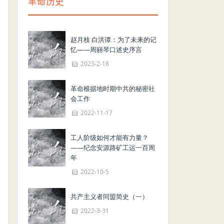
革命历史
赵月枝 白洪谭：为了未来的记
忆——周丽琴口述史序言
2023-2-18
革命根据地时期中共的秘密社
会工作
2022-11-17
工人阶级如何才能有力量？
——纪念安源路矿工运一百周
年
2022-10-5
共产主义者同盟简史（一）
2022-3-31