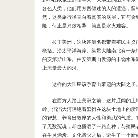
各色人类，他们用方言倾述的人的遭遇，留
然，这类旅行径直向着真实的底层，它与金
险，何止是兴致相异，简直是水火难容。
拉丁美洲，这块连洲名都带着殖民主义
概括。沿太平洋海岸、纵贯大陆南北有一条
的安第斯山系。由安第斯山发源的丰饶水系
上流量最大的河。
这样的大陆应该孕育出豪迈的大陆之子
在西方人踏上美洲之前，这片辽阔的土
岭、滔滔大河隔绝着繁衍在这块土地上的所
的智慧、养育出敦厚的人性和勇武的气质。
了无数冤魂，却也播洒了一路血种，与殖民
在生灵涂炭、文化毁灭之后，诞生了一个新