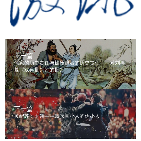
上一篇
儒家的历史责任与被压迫者的历史责任——对刘再
复《双典批判》的批判
下一篇
黄纪苏：王朔——鼓吹真小人的伪小人