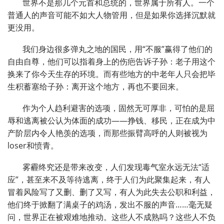
世界不是那几个元首和总统的，世界属于所有人。一个
普通人的声音可能不如大人物管用，但是如果你选择沉默就
更没用。
我们身边很多弹丸之地的国民，用“不服”赢得了他们的
自由自尊，他们可以指着身上的伤疤告诉子孙：老子用这个
换来了你今天生存的环境。而有些地方的中老年人只会把毕
生积蓄塞给子孙：离开这个地方，再也不要回来。
作为个人趋利避害的选项，固然无可厚非，可怕的是屈
辱和逃离被公认为体面的成功——挣钱、移民，正在成为中
产阶层内令人艳羡的选项，而那些振臂高呼的人则被视为
loser和愤青。
雾霾终究还是带来改变，人们发现毒气室永远无法“适
应”，甚至来不及等待逃离，终于人们为此聚集起来，有人
冒着风险写了又删、删了又写，有人为此失去公职和利益，
他们终于掀翻了满桌子的鸡汤，发出不服的声音……毫无疑
问，世界正在被艰难地推动。这些人不成熟吗？这些人不负