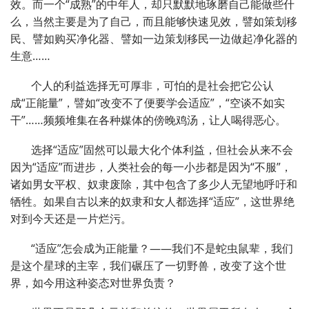
效。而一个“成熟”的中年人，却只默默地琢磨自己能做些什
么，当然主要是为了自己，而且能够快速见效，譬如策划移
民、譬如购买净化器、譬如一边策划移民一边做起净化器的
生意……
个人的利益选择无可厚非，可怕的是社会把它公认
成“正能量”，譬如“改变不了便要学会适应”，“空谈不如实
干”……频频堆集在各种媒体的傍晚鸡汤，让人喝得恶心。
选择“适应”固然可以最大化个体利益，但社会从来不会
因为“适应”而进步，人类社会的每一小步都是因为“不服”，
诸如男女平权、奴隶废除，其中包含了多少人无望地呼吁和
牺牲。如果自古以来的奴隶和女人都选择“适应”，这世界绝
对到今天还是一片烂污。
“适应”怎会成为正能量？——我们不是蛇虫鼠辈，我们
是这个星球的主宰，我们碾压了一切野兽，改变了这个世
界，如今用这种姿态对世界负责？