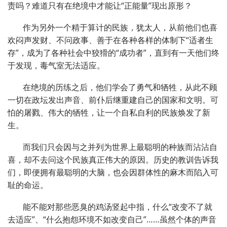
责吗？难道只有在绝境中才能让“正能量”现出原形？
作为另外一个精于算计的民族，犹太人，从前他们也喜
欢闷声发财、不问政事、善于在各种各样的体制下“适者生
存”，成为了各种社会中狡猾的“成功者”，直到有一天他们终
于发现，毒气室无法适应。
在绝境的历练之后，他们学会了勇气和牺牲，从此不顾
一切在政坛发出声音、前仆后继重建自己的国家和文明。可
怕的屠戮、伟大的牺牲，让一个自私自利的民族焕发了新
生。
而我们只会因与之并列为世界上最聪明的种族而沾沾自
喜，却不去问这个民族真正伟大的原因。历史的教训告诉我
们，即便拥有最聪明的大脑，也会因群体性的麻木而陷入可
耻的命运。
能不能对那些恶臭的鸡汤竖起中指，什么“改变不了就
去适应”、“什么抱怨环境不如改变自己”……虽然个体的声音