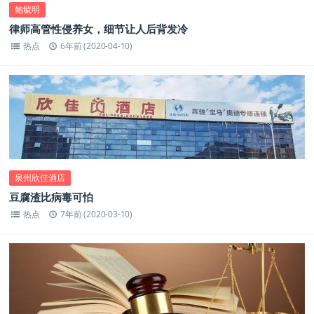
鲍毓明
律师高管性侵养女，细节让人后背发冷
热点
6年前 (2020-04-10)
泉州欣佳酒店
豆腐渣比病毒可怕
热点
7年前 (2020-03-10)