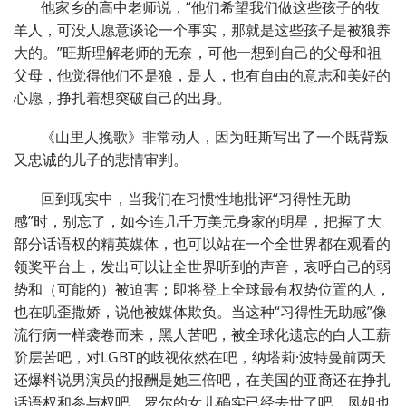
他家乡的高中老师说，“他们希望我们做这些孩子的牧
羊人，可没人愿意谈论一个事实，那就是这些孩子是被狼养
大的。”旺斯理解老师的无奈，可他一想到自己的父母和祖
父母，他觉得他们不是狼，是人，也有自由的意志和美好的
心愿，挣扎着想突破自己的出身。
《山里人挽歌》非常动人，因为旺斯写出了一个既背叛
又忠诚的儿子的悲情审判。
回到现实中，当我们在习惯性地批评“习得性无助
感”时，别忘了，如今连几千万美元身家的明星，把握了大
部分话语权的精英媒体，也可以站在一个全世界都在观看的
领奖平台上，发出可以让全世界听到的声音，哀呼自己的弱
势和（可能的）被迫害；即将登上全球最有权势位置的人，
也在叽歪撒娇，说他被媒体欺负。当这种“习得性无助感”像
流行病一样袭卷而来，黑人苦吧，被全球化遗忘的白人工薪
阶层苦吧，对LGBT的歧视依然在吧，纳塔莉·波特曼前两天
还爆料说男演员的报酬是她三倍吧，在美国的亚裔还在挣扎
话语权和参与权吧，罗尔的女儿确实已经去世了吧，凤姐也