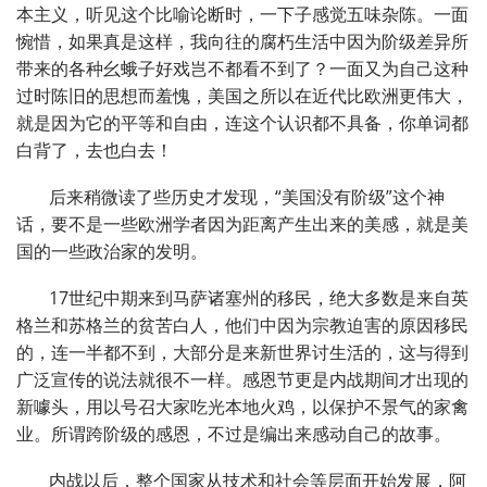
本主义，听见这个比喻论断时，一下子感觉五味杂陈。一面
惋惜，如果真是这样，我向往的腐朽生活中因为阶级差异所
带来的各种幺蛾子好戏岂不都看不到了？一面又为自己这种
过时陈旧的思想而羞愧，美国之所以在近代比欧洲更伟大，
就是因为它的平等和自由，连这个认识都不具备，你单词都
白背了，去也白去！
后来稍微读了些历史才发现，“美国没有阶级”这个神
话，要不是一些欧洲学者因为距离产生出来的美感，就是美
国的一些政治家的发明。
17世纪中期来到马萨诸塞州的移民，绝大多数是来自英
格兰和苏格兰的贫苦白人，他们中因为宗教迫害的原因移民
的，连一半都不到，大部分是来新世界讨生活的，这与得到
广泛宣传的说法就很不一样。感恩节更是内战期间才出现的
新噱头，用以号召大家吃光本地火鸡，以保护不景气的家禽
业。所谓跨阶级的感恩，不过是编出来感动自己的故事。
内战以后，整个国家从技术和社会等层面开始发展，阿