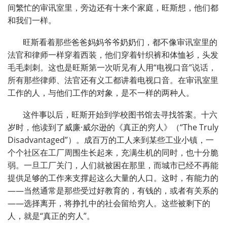
间繁忙的审讯室里，旁边还有十来个家庭，旺斯想，他们都
和我们一样。
旺斯看着那些爸爸妈妈爷爷奶奶们，都不像审讯室里的
法官和律师一样穿着西装，他们穿着针织裤和体恤衫，头发
毛毛刺刺。这也是旺斯第一次听见有人用“电视口音”说话，
所有那些律师、法官还有义工都讲着电视口音。在审讯室里
工作的人，与他们工作的对象，是不一样的两种人。
这件事以后，旺斯开始到学校图书馆去寻找答案。十六
岁时，他读到了威廉·威尔逊的《真正的穷人》（“The Truly
Disadvantaged”）。成百万的工人来到某些工业小镇，一
个个社区在工厂周围生长起来，充满生机的同时，也十分脆
弱。一旦工厂关门，人们就被困在那里，而城市已经不再能
提供足够的工作来支撑起这么大量的人口。这时，有能力的
——当然通常是那些受过好教育的，有钱的，或者有关系的
——选择离开，将挣扎中的社会留给穷人。这些被剩下的
人，就是“真正的穷人”。