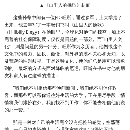
▲《山里人的挽歌》封面
这些孙辈中间有一位J·D·旺斯，通过参军，上大学走了
出来。他去年写了一本畅销书叫《山里人的挽歌》
（Hillbilly Elegy）在他眼里，全球化对他们的掠夺，加上不
完善的社会保障制度，仅仅是问题的一部分。而“山里人文
化”，则是问题的另一部分。旺斯作为亲历者，他憎恨这个
文化中的暴力、固执、傲慢、对外界的漠不关心和无知、以
及荒诞的性别歧视。正是这种文化，使他们总是用可以想象
到的，最坏的方式去面对降临的厄运。旺斯在书中对他的朋
友和家人有过这样的描述：
“我们绝不能相信那些晚间新闻，我们绝不能信任政
客，而那些可以帮你通往好生活的大学，正在用尽手段，悄
悄将我们排挤在外。我们找不到工作，你不能去相信他们说
的那一套。”
那是一种对自己的生活完全没有把控的感觉，空荡荡
地，一心只想责怪他人。心理学家管这叫“习得性无助