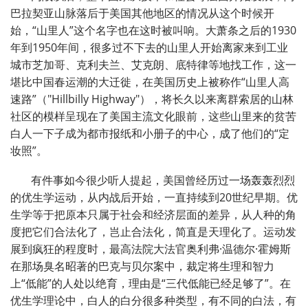
巴拉契亚山脉落后于美国其他地区的情况从这个时候开
始，“山里人”这个名字也在这时被叫响。大萧条之后的1930
年到1950年间，很多过不下去的山里人开始离家来到工业
城市芝加哥、克利夫兰、艾克朗、底特律等地找工作，这一
堪比中国春运潮的大迁徙，在美国历史上被称作“山里人高
速路”（"Hillbilly Highway"），将长久以来离群索居的山林
社区的模样呈现在了美国主流文化眼前，这些山里来的贫苦
白人一下子成为都市报纸和小册子的中心，成了他们的“定
妆照”。
有件事如今很少听人提起，美国曾经历过一场轰轰烈烈
的优生学运动，从内战后开始，一直持续到20世纪早期。优
生学等于把原本只属于社会和经济层面的差异，从人种的角
度把它们合法化了，岂止合法化，简直是天理化了。运动发
展到疯狂的程度时，最高法院大法官奥利弗·温德尔·霍姆斯
在那场臭名昭著的巴克与贝尔案中，裁定将生理和智力
上“低能”的人处以绝育，理由是“三代低能已经足够了”。在
优生学理论中，白人的白分很多种类型，有不同的白法，有