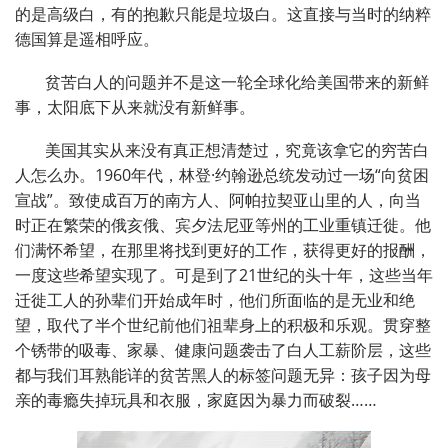
的是高级白，有的抱歉只能是垃圾白。这直接与当时的纳粹
德国算是遥相呼应。
贫苦白人的问题并不是这一轮全球化给美国带来的新鲜
事，太阳底下从来就没有新鲜事。
美国其实从来没有真正想清楚过，究竟该拿它的穷苦白
人怎么办。1960年代，林登·约翰逊总统发动过一场“向贫困
宣战”。致使成百万的南方人、阿帕拉契亚山里的人，向当
时正在繁荣的俄亥俄、宾夕法尼亚等州的工业重镇迁徙。他
们满怀希望，在那里将找到更好的工作，获得更好的报酬，
一度这些希望实现了。可是到了21世纪的头十年，这些当年
迁徙工人的孙辈们开始成年时，他们所面临的是无业和绝
望，取代了半个世纪前他们祖辈身上的积极和乐观。贯穿整
个锈带的吸毒、家暴、健康问题袭击了白人工薪阶层，这些
都与我们耳熟能详的贫苦黑人的标签问题无异：孩子因为母
亲的毒瘾失掉玩具和衣服，家庭因为暴力而破裂……