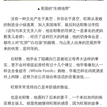
▲美国的“生锈地带”
没有一种文化产生于真空，并存在于真空。旺斯从衰败
的制造业小镇逃离、加入美国海军、最后到达耶鲁法学院
（说句与本文无关八卦，他在耶鲁的导师之一是著名的虎妈
蔡美儿老师），经历了这样巨大的跨越，他的切身体会是，
都市人对“红脖”“白垃圾”的鄙视，与山里人自身的悲观所带
来的伤害，是同等的。
在耶鲁，他学会了隐藏自己是被祖父母养大这样的事
实，更不会对谁提起曾经有过十几个继父，他学着像别人一
样去全食超市（Whole Foods）购物，学着怎样在鸡尾酒派
对上闲聊，还努力在公共场合将说话的音量放低......
旺斯常常觉得自己是本阶级的叛徒。
也是在耶鲁，他遇到了后来的妻子，一个来自加州的南
亚裔女孩儿。很显然她懂得旺斯的感受，因为旺斯的故事，