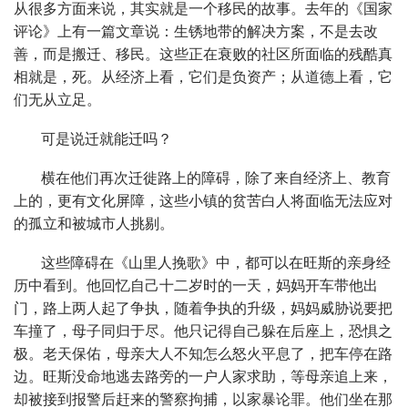
从很多方面来说，其实就是一个移民的故事。去年的《国家
评论》上有一篇文章说：生锈地带的解决方案，不是去改
善，而是搬迁、移民。这些正在衰败的社区所面临的残酷真
相就是，死。从经济上看，它们是负资产；从道德上看，它
们无从立足。
可是说迁就能迁吗？
横在他们再次迁徙路上的障碍，除了来自经济上、教育
上的，更有文化屏障，这些小镇的贫苦白人将面临无法应对
的孤立和被城市人挑剔。
这些障碍在《山里人挽歌》中，都可以在旺斯的亲身经
历中看到。他回忆自己十二岁时的一天，妈妈开车带他出
门，路上两人起了争执，随着争执的升级，妈妈威胁说要把
车撞了，母子同归于尽。他只记得自己躲在后座上，恐惧之
极。老天保佑，母亲大人不知怎么怒火平息了，把车停在路
边。旺斯没命地逃去路旁的一户人家求助，等母亲追上来，
却被接到报警后赶来的警察拘捕，以家暴论罪。他们坐在那