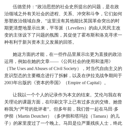
伍德坚持：“政治思想的社会史所提出的问题，是在政
治领域之外有关社会的进程、关系、冲突和斗争，它们如何
形塑政治领域自身。”这里没有其他能比英国革命突出的时
期更清楚地显示出来，平等派（Levellers）的由人民民主改
变的主张设下了问题的氛围，其促使了霍布斯和洛克寻求一
种有利于新兴资本主义发展的回答。
她这方面的才能，在一些作品里展示出更为直接的政治
运用，例如在她的文章——《公民社会的使用和滥用》
（The Uses and Abuses of Civil Society），对当代自由主义的
意识型态的主要概念进行了拆解，以及在伊拉克战争期间于
2003年出版的《资本的帝国》（Empire of Capital）。
让我以一个个人的记录作为本文的结束。艾伦与我在有
关理论的课题方面，在印刷文字上已有过多次的交锋。她曾
称我为“严苛的批评者”。但多年前，我们曾一起在马田·多
伊彻（Martin Deutcher）（多伊彻和塔玛拉（Tamara）的儿
子）的家里度过了一个晚上。马田是位严重残疾人士，终此