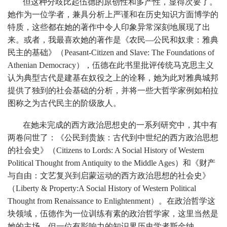
但这种分歧比起伍德的原创性和多产性，显得次要了。
她作为一位学者，兼具分析上严谨和在历史知识方面博学的
特质，这些都在她的著作中令人印象异常深刻地展现了出
来。或者，我最喜欢她的著作是《农民—公民和奴隶：雅典
民主的基础》（Peasant-Citizen and Slave: The Foundations of
Athenian Democracy），伍德在此书里批评传统马克思主义
认为典型古代是建基在奴役之上的诠释，她为此对雅典城邦
提供了独到的社会基础的分析，并将一些大哲学家例如柏拉
图称之为古代民主的阶级敌人。
在她未完成的西方政治思想史的一系列研究中，其中有
两卷问世了：《公民到贵族：古代到中世纪的西方政治思想
的社会史》（Citizens to Lords: A Social History of Western
Political Thought from Antiquity to the Middle Ages）和《财产
与自由：文艺复兴到启蒙运动的西方政治思想的社会史》
（Liberty & Property:A Social History of Western Political
Thought from Renaissance to Enlightenment）。在政治哲学这
块领域，伍德作为一位训练有素的政治哲学家，这里当然是
她的主场，但一位有影响力的知识界历史学者斯金纳