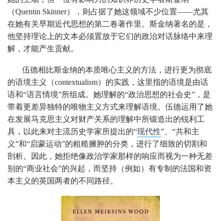
（Quentin Skinner），则占据了她这领域不少位置——尤其
在她有关早期近代思想的第二卷著作里。斯金纳著名的是，
他坚持理论上的文本必须置放于它们的政治对话脉络中来理
解，才能产生贡献。
伍德相比斯金纳的本质唯心主义的方法，进行更为彻底
的语境主义（contextualism）的实践，这里指的语境是由话
语和“语言情境”所组成。她理解的“政治思想的社会史”，是
带着更差异独特的唯物主义方式来理解语境。伍德运用了她
在发展马克思主义对财产关系的理解中所锻造出的锐利工
具，以此来对主流历史学家所提出的“
现代性
”、“共和主
义”和“启蒙运动”的粗糙臃肿的分类，进行了细致的切割和
剖析。因此，她拒绝像政治学家那样的响应而视为一种无差
别的“商业社会”的兴起，而坚持（例如）有专制的法国和资
本主义的英国两者的不同路径。