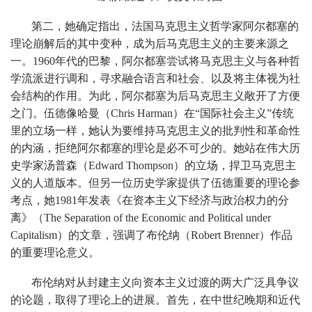
第二，她确定指出，法国马克思主义哲学家阿尔都塞的
理论崩解后的其中变种，成为后马克思主义的主要来源之
一。1960年代的巴黎，阿尔都塞尝试将马克思主义与各种哲
学流派进行调和，寻求融合语言和社会、以及将主体视为社
会结构的作用。为此，阿尔都塞为后马克思主义敞开了方便
之门。伍德像哈曼（Chris Harman）在“国际社会主义”传统
里的立场一样，她认为要维持马克思主义的批判性和革命性
的内涵，拒绝阿尔都塞的理论是必不可少的。她站在伟大历
史学家汤普森（Edward Thompson）的立场，捍卫马克思主
义的人道版本。但另一位历史学家提供了伍德重要的理论参
考点，她1981年发表《在资本主义下经济与政治权力的分
离》（The Separation of the Economic and Political under
Capitalism）的文章，强调了布伦纳（Robert Brenner）作品
的重要理论意义。
布伦纳对从封建主义向资本主义过渡的两大广泛具争议
的论题，取得了理论上的进展。首先，在中世纪晚期和近代