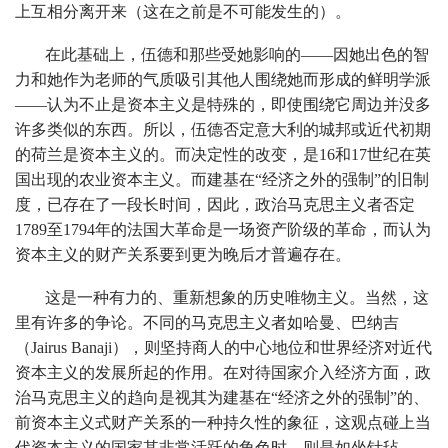
上互相分离开来（这在之前是不可能发生的）。
在此基础上，伍德和那些受她影响的——因她出色的智
力和她作为老师的气质吸引其他人围绕她而形成的鲜明学派
——认为不止是资本主义是特殊的，即使围绕它周边并没多
许多类似的东西。所以，伍德否定意大利的城邦或近代初期
的荷兰是资本主义的。而决定性的改变，是16和17世纪在英
国出现的农业资本主义。而建基在“经济之外的强制”的旧制
度，已存在了一段长时间，因此，政治马克思主义者否定
1789至1794年的法国大革命是一场资产阶级的革命，而认为
资本主义的财产关系要到更为晚后才普遍存在。
这是一种有力的、重新想象的历史唯物主义。当然，这
里有许多的争论。不同的马克思主义者如哈曼、巴纳吉
（Jairus Banaji），则坚持商人的中心地位和世界经济对近代
资本主义的发展所起的作用。在对待国家介入经济方面，政
治马克思主义的趋向是视其为建基在“经济之外的强制”的、
前资本主义式财产关系的一种持久性的象征，这观点碰上当
代资本主义的国家其非常活跃的角色时，则是如坐针毡。