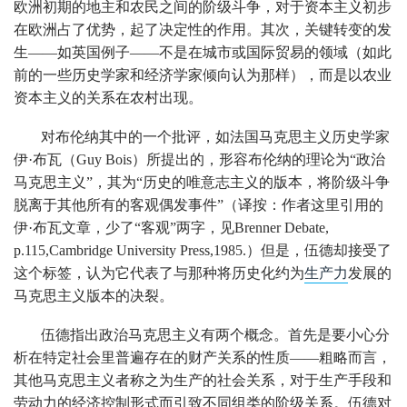
欧洲初期的地主和农民之间的阶级斗争，对于资本主义初步
在欧洲占了优势，起了决定性的作用。其次，关键转变的发
生——如英国例子——不是在城市或国际贸易的领域（如此
前的一些历史学家和经济学家倾向认为那样），而是以农业
资本主义的关系在农村出现。
对布伦纳其中的一个批评，如法国马克思主义历史学家
伊·布瓦（Guy Bois）所提出的，形容布伦纳的理论为“政治
马克思主义”，其为“历史的唯意志主义的版本，将阶级斗争
脱离于其他所有的客观偶发事件”（译按：作者这里引用的
伊·布瓦文章，少了“客观”两字，见Brenner Debate,
p.115,Cambridge University Press,1985.）但是，伍德却接受了
这个标签，认为它代表了与那种将历史化约为
生产力
发展的
马克思主义版本的决裂。
伍德指出政治马克思主义有两个概念。首先是要小心分
析在特定社会里普遍存在的财产关系的性质——粗略而言，
其他马克思主义者称之为生产的社会关系，对于生产手段和
劳动力的经济控制形式而引致不同组类的阶级关系。伍德对