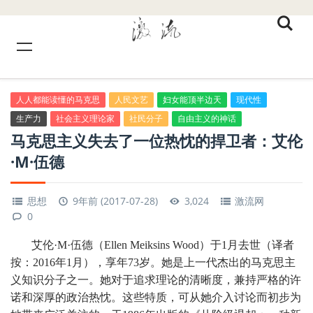
人人都能读懂的马克思
人民文艺
妇女能顶半边天
现代性
生产力
社会主义理论家
社民分子
自由主义的神话
马克思主义失去了一位热忱的捍卫者：艾伦
·M·伍德
思想
9年前 (2017-07-28)
3,024
激流网
0
艾伦·M·伍德（Ellen Meiksins Wood）于1月去世（译者
按：2016年1月），享年73岁。她是上一代杰出的马克思主
义知识分子之一。她对于追求理论的清晰度，兼持严格的许
诺和深厚的政治热忱。这些特质，可从她介入讨论而初步为