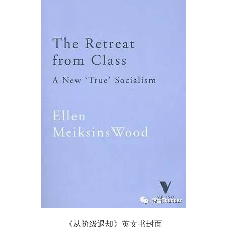
《从阶级退却》
英文书封面