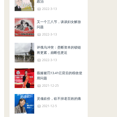
政治
2022-3-13
又一个三八节，谈谈妇女解放
问题
2022-3-13
评俄乌冲突：垄断资本的锁链
将更紧，崩断也更近
2022-3-13
薇娅被罚13.41亿背后的税收使
用问题
2021-12-25
灵魂砍价，砍不掉老百姓的痛
2021-12-5