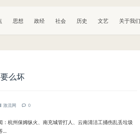
点
思想
政经
社会
历史
文艺
关于我
，要么坏
激流网
0
闻：杭州保姆纵火、南充城管打人、云南清洁工捅伤乱丢垃圾
等
...