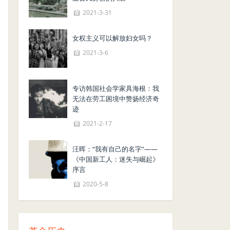
2021-3-31
女权主义可以解放妇女吗？
2021-3-6
专访韩国社会学家具海根：我
无法在劳工困境中赞扬经济奇
迹
2021-2-17
汪晖：“我有自己的名字”——
《中国新工人：迷失与崛起》
序言
2020-5-8