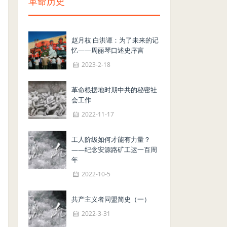
革命历史
赵月枝 白洪谭：为了未来的记
忆——周丽琴口述史序言
2023-2-18
革命根据地时期中共的秘密社
会工作
2022-11-17
工人阶级如何才能有力量？
——纪念安源路矿工运一百周
年
2022-10-5
共产主义者同盟简史（一）
2022-3-31