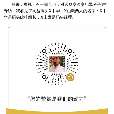
后来，央视上有一期节目，对远华案涉案犯罪分子进行
专访，我看见了同益码头X中华、X山鹰两人的名字：X中
华是码头编排组长，X山鹰是码头经理。