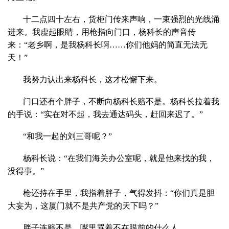
十二点四十左右，货柜门传来声响，一束强烈的光线涌
进来。我虚起眼睛，用枪指向门口，杨科长的声音传
来：“老乡啊，是我杨科长啊……你们他妈的简直无法无
天！”
我努力认出来杨科长，这才松懈下来。
门口还有个胖子，不断向杨科长赔不是。杨科长拉着我
的手说：“实在对不起，我去通达码头，赶回来迟了。”
“和我一起的刘三哥呢？”
杨科长说：“在我们海关办公室呢，就是他来找的我，
没得事。”
枪还持在手里，我指着胖子，气得发抖：“你们真是胆
大妄为，这厦门就不是共产党的天下吗？”
胖子连赔不是，嘴里骂着不在眼前的什么人。