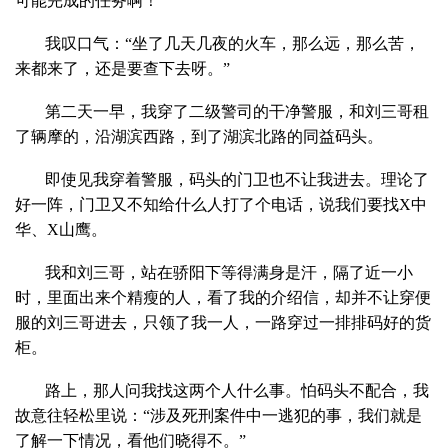
可能完成的任务啊！”
我叹口气：“坐了几天几夜的火车，那么远，那么苦，
来都来了，还是要查下去呀。”
第二天一早，我穿了二级警司的干净警服，和刘三哥租
了辆摩的，沿湖滨西路，到了湖滨北路的同益码头。
即使见我穿着警服，码头的门卫也不让我进去。理论了
好一阵，门卫又不知给什么人打了个电话，说我们要找X中
华、X山鹰。
我和刘三哥，站在骄阳下等得满身是汗，隔了近一小
时，里面出来个精瘦的人，看了我的介绍信，却并不让穿便
服的刘三哥进去，只领了我一人，一路穿过一排排码好的货
柜。
路上，那人问我找这两个人什么事。怕码头不配合，我
故意往轻松里说：“涉及死刑案件中一逃犯的事，我们就是
了解一下情况，看他们晓得不。”