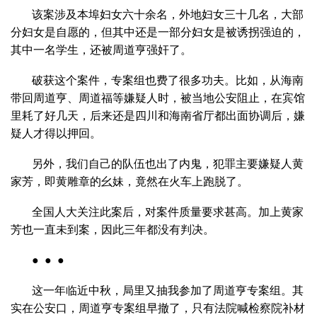
该案涉及本埠妇女六十余名，外地妇女三十几名，大部
分妇女是自愿的，但其中还是一部分妇女是被诱拐强迫的，
其中一名学生，还被周道亨强奸了。
破获这个案件，专案组也费了很多功夫。比如，从海南
带回周道亨、周道福等嫌疑人时，被当地公安阻止，在宾馆
里耗了好几天，后来还是四川和海南省厅都出面协调后，嫌
疑人才得以押回。
另外，我们自己的队伍也出了内鬼，犯罪主要嫌疑人黄
家芳，即黄雕章的幺妹，竟然在火车上跑脱了。
全国人大关注此案后，对案件质量要求甚高。加上黄家
芳也一直未到案，因此三年都没有判决。
● ● ●
这一年临近中秋，局里又抽我参加了周道亨专案组。其
实在公安口，周道亨专案组早撤了，只有法院喊检察院补材