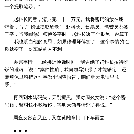
一个提取笔录。”
赵科长同意，清点完，十一万元。我将密码箱放在腿上
垫着，写了“物证提取笔录”。赵科长、售票员、驾驶员都签
了字，当我喊修理师傅签字时，赵科长递了个眼色，说算了
——我也明白他的意思，如果修理师傅签了，这个事情的性
质就变了，对车站的人不利。
办完事情，已经接近晚饭时间，我谢绝了赵科长招待吃
饭的邀请，说：“案件性质，我向领导汇报了才能够定，还
麻烦保卫科把这件事做个调查报告，咱们明天电话里联
系。”
再回到水陆码头，天刚擦黑。我对周幺女说：“这个密
码箱，暂时也不敢给你，等明天领导研究了再说。”
周幺女欲言又止，又在黄雕章门口下车而去。
● ● ●