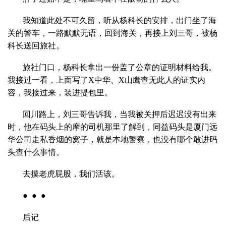
我知道此处不可久留，听从杨科长的安排，出门坐了海
关的警车，一路默默无语，回到海关，再接上刘三哥，被杨
科长送回旅社。
旅社门口，杨科长拿出一份盖了公章的证明材料给我。
我接过一看，上面写了X中华、X山鹰查无此人的证实内
容，我接过来，装进提包里。
回川路上，刘三哥告诉我，当我被关押后迟迟没有出来
时，他在码头上的摩的司机那里了解到，同益码头是厦门远
华公司走私香烟的窝子，就是本地警察，也没有哪个敢进码
头查什么事情。
去摸老虎屁股，我们活该。
● ● ●
后记