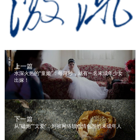
上一篇
水深火热的“童婚”：每两秒，就有一名未成年少女
出嫁！
下一篇
从“磕炮”“文爱”，到被网络软色情包围的未成年人