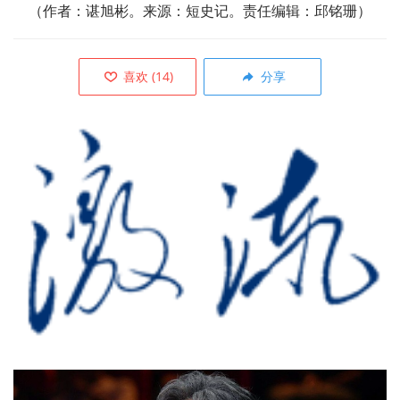
（作者：
谌旭彬。来源：短史记。责任编辑：邱铭珊）
喜欢
(
14
)
分享