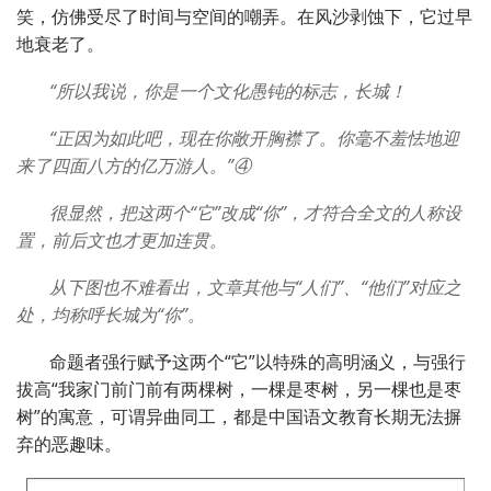
笑，仿佛受尽了时间与空间的嘲弄。在风沙剥蚀下，它过早
地衰老了。
“所以我说，你是一个文化愚钝的标志，长城！
“正因为如此吧，现在你敞开胸襟了。你毫不羞怯地迎
来了四面八方的亿万游人。”④
很显然，把这两个“它”改成“你”，才符合全文的人称设
置，前后文也才更加连贯。
从下图也不难看出，文章其他与“人们”、“他们”对应之
处，均称呼长城为“你”。
命题者强行赋予这两个“它”以特殊的高明涵义，与强行
拔高“我家门前门前有两棵树，一棵是枣树，另一棵也是枣
树”的寓意，可谓异曲同工，都是中国语文教育长期无法摒
弃的恶趣味。