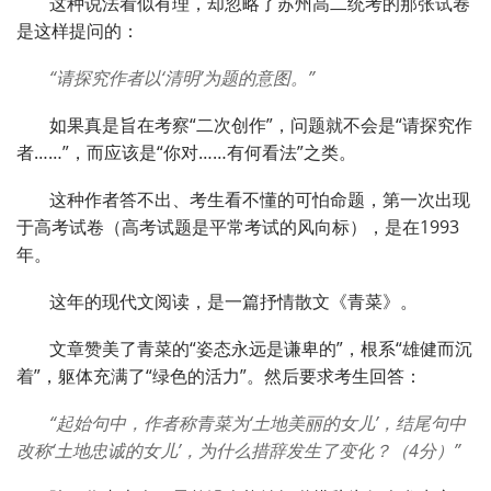
这种说法看似有理，却忽略了苏州高二统考的那张试卷
是这样提问的：
“请探究作者以‘清明’为题的意图。”
如果真是旨在考察“二次创作”，问题就不会是“请探究作
者……”，而应该是“你对……有何看法”之类。
这种作者答不出、考生看不懂的可怕命题，第一次出现
于高考试卷（高考试题是平常考试的风向标），是在1993
年。
这年的现代文阅读，是一篇抒情散文《青菜》。
文章赞美了青菜的“姿态永远是谦卑的”，根系“雄健而沉
着”，躯体充满了“绿色的活力”。然后要求考生回答：
“起始句中，作者称青菜为‘土地美丽的女儿’，结尾句中
改称‘土地忠诚的女儿’，为什么措辞发生了变化？（4分）”