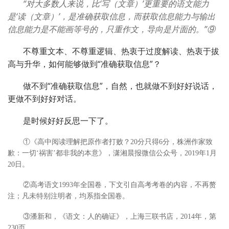
“对大多数人来说，比‘写（文章）’更重要的语文能力
是‘读（文章）’，是准确获取信息，而获取信息能力与输出
信息能力是不能画等号的，只重作文，导向是片面的。”⑨
不尊重文本、不尊重逻辑、热衷于过度解读、热衷于拔
高与升华，如何能够做到“准确获取信息”？
做不到“准确获取信息”，自然，也就做不到好好说话，
更做不到好好对话。
是时候好好反思一下了。
①《高中阅读理解把原作者打败？20分只得6分，株洲作家致
歉：一切‘祸害’都非我的本意》，潇湘晨报微信公众号，2019年1月
20日。
②高考语文1993年全国卷，下文引自高考考卷的内容，不再赘
注；凡未特别注明者，均系指全国卷。
③潘新和，《语文：人的确证》，上海三联书店，2014年，第
230页。