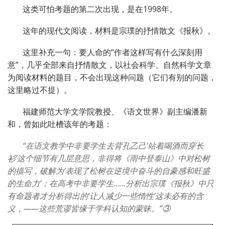
这类可怕考题的第二次出现，是在1998年。
这年的现代文阅读，材料是宗璞的抒情散文《报秋》。
这里补充一句：要人命的“作者这样写有什么深刻用
意”，几乎全部来自抒情散文，以社会科学、自然科学文章
为阅读材料的题目，不会出现这种问题（它们有别的问题，
这里略过不提）。
福建师范大学文学院教授、《语文世界》副主编潘新
和，曾如此吐槽该年的考题：
“在语文教学中非要学生去背孔乙己‘站着喝酒而穿长
衫’这个细节有几层意思，非得将《雨中登泰山》中对松树
的描写，破解为‘表现了松树在逆境中奋斗的自豪感和旺盛
的生命力’；在高考中非要学生……分析出宗璞《报秋》中只
有命题者才分析得出的‘让人减少一些惰性’这未必有的含
义，——这些荒谬皆缘于学科认知的蒙昧。”③