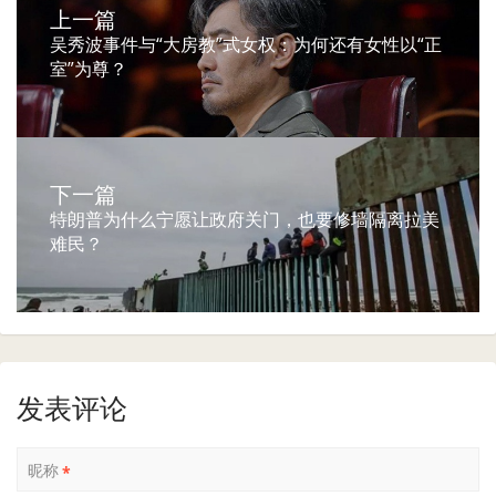
上一篇
吴秀波事件与“大房教”式女权：为何还有女性以“正
室”为尊？
下一篇
特朗普为什么宁愿让政府关门，也要修墙隔离拉美
难民？
发表评论
昵称
*