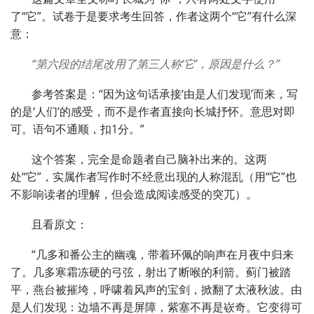
了“它”。试卷于是要求考生回答，作者这两个“它”有什么深
意：
“第六段的结尾改用了第三人称‘它’，原因是什么？”
参考答案是：“因为这句话承接‘由是人们发现’而来，写
的是‘人们’的感受，而不是作者直接向长城抒怀。意思对即
可。语句不通顺，扣1分。”
这个答案，完全是命题者自己脑补出来的。这两
处“它”，实属作者写作时不经意出现的人称混乱（用“它”也
不影响读者的理解，但会造成阅读感受的突兀）。
且看原文：
“几多和番公主的幽魂，带着环佩的响声在月夜中归来
了。几多寒霜冻硬的弓弦，射出了断喉的利箭。蓟门被踏
平，燕台被摧垮，呼啸着风声的宝剑，掀翻了太液秋波。由
是人们发现：边墙不再是屏障，紫塞不再是嵚奇。它变得可