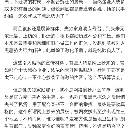
民，不迁坟的村民，不配合拆迁的居民……当然这些人或多
或少都有自己的问题，但说到底都是普通老百姓，顶多民事
纠纷，怎么就成了黑恶势力了？
而且很多还是弱势群体。失独家庭响应号召，到头来无
依无靠。上访的，拆迁的，很多都经历过不公和打压。他们
本来是最需要和风细雨耐心做工作的群体，没想到竟被列入
黑恶势力强力解决，此举除了激化矛盾，就是纯欺负人了。
这些引人诟病的宣传材料，有些大约是网上抄来的，譬
如那个十大黑心企业，浓浓的天涯网贴味道，社区干部真是
太不走心，一不小心抄袭了偏激的声音，这个应该算误会。
但是像失独家庭那个，就不是网络摘抄那么简单，这明
显是官方精心斟酌的手笔，在一系列正常黑恶概念之后悄悄
夹带了私货，用于配合某些不上台面的举措，最终是要动真
格的。这个所谓网上抄来的展板，被网友扒出至少出现在三
个地区，不约而同，谁抄谁呢？发布方也是当地卫生和计划
生育部门，失独家庭恰好涵盖其管理范围，难道是巧合吗？