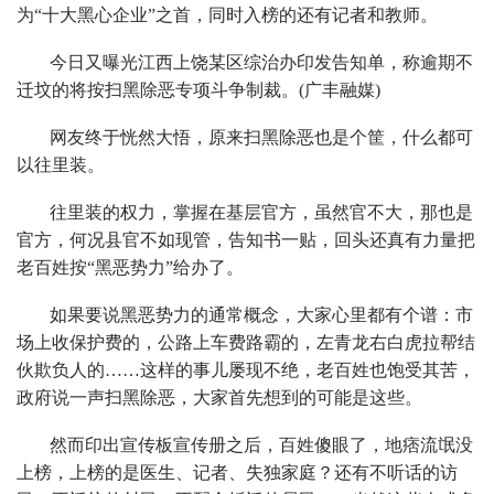
为“十大黑心企业”之首，同时入榜的还有记者和教师。
今日又曝光江西上饶某区综治办印发告知单，称逾期不
迁坟的将按扫黑除恶专项斗争制裁。(广丰融媒)
网友终于恍然大悟，原来扫黑除恶也是个筐，什么都可
以往里装。
往里装的权力，掌握在基层官方，虽然官不大，那也是
官方，何况县官不如现管，告知书一贴，回头还真有力量把
老百姓按“黑恶势力”给办了。
如果要说黑恶势力的通常概念，大家心里都有个谱：市
场上收保护费的，公路上车费路霸的，左青龙右白虎拉帮结
伙欺负人的……这样的事儿屡现不绝，老百姓也饱受其苦，
政府说一声扫黑除恶，大家首先想到的可能是这些。
然而印出宣传板宣传册之后，百姓傻眼了，地痞流氓没
上榜，上榜的是医生、记者、失独家庭？还有不听话的访