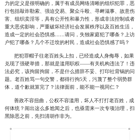
力的定义是很明确的，属于有成员网络清晰的组织犯罪，恶
行包括敲诈勒索、强迫交易、聚众斗殴、寻衅滋事、故意伤
害、组织卖淫等，具有公开性和暴力性，形成非法控制或者
重大恶劣影响，严重破坏经济社会发展秩序以及百姓生活，
造成一定的社会恐惧感……请问，失独家庭犯了哪条？上访
户犯了哪条？几个不迁坟的村民，造成社会恐惧感了吗？
把犯罪帽子往老百姓头上扣，已经造成人身侮辱，如果
兑现了强硬举措，那就是滥用职权——有关机构违法了！违
法必究，该拘留拘留，不是什么措辞不妥、打印社背锅的问
题。老百姓骂一句交警，都得行拘5天，污蔑了整个弱势群
体，道个歉就算完了？法律面前，能不能一视同仁？
善政不容扭曲，公权不容滥用，坏人不打打老百姓，成
何体统？闹出这么多尬闻之后，也亟需来一次专项治理，扫
黑除恶之前，先扫清胡作非为。