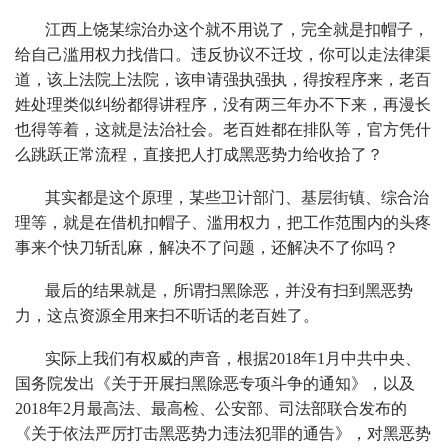
江西上饶某综治办这个就不用说了，完全就是扣帽子，
给自己滥用权力找借口。违反协议不迁坟，你可以走法律渠
道，该上法院上法院，该申请强执强执，得按程序来，老百
姓处理类似纠纷都得讲程序，没有两三年办不下来，再漫长
也得等着，这就是法治社会。老百姓都在排队等，官方凭什
么跳跃正常流程，直接把人打成黑恶势力给收拾了？
其实都是这个原理，某些卫计部门、基层街镇、综合治
理等，就是在借机扣帽子、滥用权力，把工作范围内的头疼
事来个快刀斩乱麻，解决不了问题，还解决不了你吗？
最后的结果就是，所谓扫黑除恶，并没有扫到黑恶势
力，这点资源全用来扫不听话的老百姓了。
实际上我们有权威的声音，根据2018年1月中共中央、
国务院发出《关于开展扫黑除恶专项斗争的通知》，以及
2018年2月最高法、最高检、公安部、司法部联合发布的
《关于依法严厉打击黑恶势力违法犯罪的通告》，对黑恶势