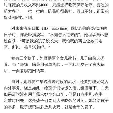
时陈薇的月收入不到4000，只能选择吃药保守治疗。要吃的
药太多了，一把一把的，陈薇吃得想吐。胃口不好，正常的
饭菜都难以下咽。
对未来汽车日报（ID：auto-time）回忆起那段炼狱般的
日子时，陈薇轻描淡写，“不知怎么过来的”。她坦承自己想
过自杀：“可是我的孩子没长大，我怕我的离去让她们走
歪。所以，苟且活着吧。”
她有三个孩子，陈薇供两个女儿读书，儿子由前夫抚
养。为了赚钱，陈薇用保单贷款，一面和朋友开了家火锅
店，一面兼职跑网约车。
当时，她既要冲早晚高峰时段的流水，还要打理火锅店
内外事务。饶是如此，给孩子们做饭的活儿也没落下。白天
如果店附近有用车需求她也会出车，但是11点半和5点半一
定准时回去，这是孩子们要到店里吃饭的时间。她能给孩子
的不多，魔芋烧鸡里多放几块鸡，就是全部的爱了。