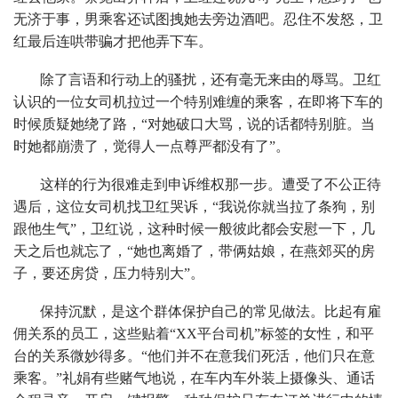
无济于事，男乘客还试图拽她去旁边酒吧。忍住不发怒，卫
红最后连哄带骗才把他弄下车。
除了言语和行动上的骚扰，还有毫无来由的辱骂。卫红
认识的一位女司机拉过一个特别难缠的乘客，在即将下车的
时候质疑她绕了路，“对她破口大骂，说的话都特别脏。当
时她都崩溃了，觉得人一点尊严都没有了”。
这样的行为很难走到申诉维权那一步。遭受了不公正待
遇后，这位女司机找卫红哭诉，“我说你就当拉了条狗，别
跟他生气”，卫红说，这种时候一般彼此都会安慰一下，几
天之后也就忘了，“她也离婚了，带俩姑娘，在燕郊买的房
子，要还房贷，压力特别大”。
保持沉默，是这个群体保护自己的常见做法。比起有雇
佣关系的员工，这些贴着“XX平台司机”标签的女性，和平
台的关系微妙得多。“他们并不在意我们死活，他们只在意
乘客。”礼娟有些赌气地说，在车内车外装上摄像头、通话