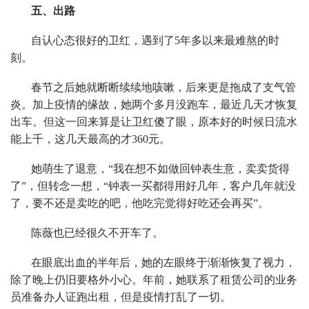
五、出路
自认心态很好的卫红，遇到了5年多以来最难熬的时
刻。
春节之后她就断断续续地咳嗽，后来更是拖成了支气管
炎。加上疫情的缘故，她两个多月没跑车，最近几天才恢复
出车。但这一回来算是让卫红傻了眼，原本好的时候日流水
能上千，这几天最高的才360元。
她萌生了退意，“我在想不如做回钟表生意，卖卖货得
了”，但转念一想，“钟表一买都得用好几年，客户几年就没
了，要不还是卖吃的吧，他吃完觉得好吃还会再买”。
陈薇也已经很久不开车了。
在眼底出血的半年后，她的左眼终于渐渐恢复了视力，
除了晚上仍旧要格外小心。年前，她联系了租赁公司的业务
员准备办人证跑出租，但是疫情打乱了一切。