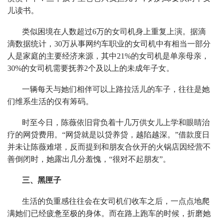
儿读书。
类似困境在人数超过6万的女司机身上重复上演。据滴
滴数据统计，30万从事网约车职业的女司机中有相当一部分
人是家庭的主要经济来源，其中21%的女司机是单亲母亲，
30%的女司机需要抚养2个及以上的未成年子女。
一辆每天与她们相伴可以上路拉活儿的车子，往往是她
们维系生活的仅有筹码。
时至今日，陈薇依旧背负着十几万供女儿上学和眼睛治
疗的网贷费用。“网贷就是以贷养贷，越陷越深。”借款度日
并未让陈薇难堪，反而提到和朋友合伙开的火锅店因经营不
善倒闭时，她露出几分羞愧，“很对不起朋友”。
三、黑匣子
生活的负重感往往会在女司机们收车之后，一点点地爬
满她们已经疲惫至极的身体。而在路上跑车的时候，折磨她