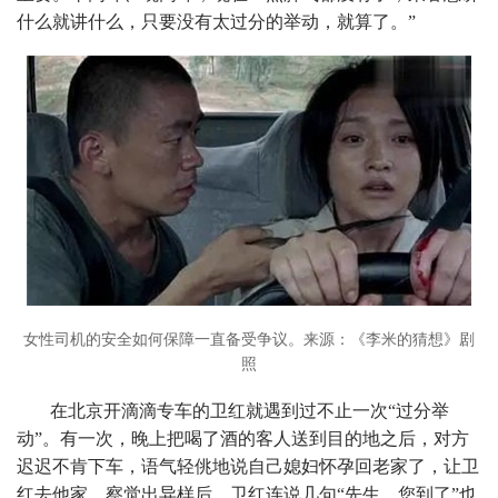
什么就讲什么，只要没有太过分的举动，就算了。”
女性司机的安全如何保障一直备受争议。来源：《李米的猜想》剧
照
在北京开滴滴专车的卫红就遇到过不止一次“过分举
动”。有一次，晚上把喝了酒的客人送到目的地之后，对方
迟迟不肯下车，语气轻佻地说自己媳妇怀孕回老家了，让卫
红去他家。察觉出异样后，卫红连说几句“先生，您到了”也