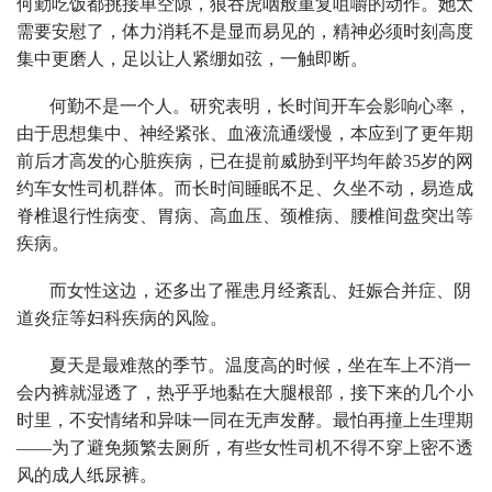
何勤吃饭都挑接单空隙，狼吞虎咽般重复咀嚼的动作。她太
需要安慰了，体力消耗不是显而易见的，精神必须时刻高度
集中更磨人，足以让人紧绷如弦，一触即断。
何勤不是一个人。研究表明，长时间开车会影响心率，
由于思想集中、神经紧张、血液流通缓慢，本应到了更年期
前后才高发的心脏疾病，已在提前威胁到平均年龄35岁的网
约车女性司机群体。而长时间睡眠不足、久坐不动，易造成
脊椎退行性病变、胃病、高血压、颈椎病、腰椎间盘突出等
疾病。
而女性这边，还多出了罹患月经紊乱、妊娠合并症、阴
道炎症等妇科疾病的风险。
夏天是最难熬的季节。温度高的时候，坐在车上不消一
会内裤就湿透了，热乎乎地黏在大腿根部，接下来的几个小
时里，不安情绪和异味一同在无声发酵。最怕再撞上生理期
——为了避免频繁去厕所，有些女性司机不得不穿上密不透
风的成人纸尿裤。