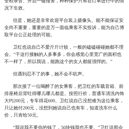
全程录音、开启一键报警，种种保护只有在订单进行中的情
况下生效。
但是，她还是非常欢迎平台装上摄像头。能不能保证安
全尚不重要，重要的是万一面临乘客不实投诉，能为自己博
取平台公正处理的可能。
卫红也说自己不爱斤斤计较，一般的磕磕碰碰她都不理
会。“干这行接触的人多事多，你会感觉心里宽广的面积也
不一样了，所以我说，能跑这个的女人都挺强悍的。”
但遇到忍不了的事，她不会不吭声。
那次接了一位喝醉了的女乘客，把卫红的车载音箱、前
排座椅后背吐得哪儿哪儿都是。按照行价，普通车清洗内饰
大约200元，专车得花600。卫红说自己没想难为这位乘客，
只让她付200元，没想到她说自己也有车，知道洗车什么
价，只肯给50元。
“我说我不要你的钱了，50块钱我也不要。”卫红说那会