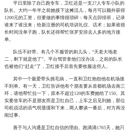
平日里除了自己跑专车，卫红还是一支27人专车小队的
队长。大约一年半之前她接下这摊活儿，每月可以额外获得
1200元的工资，但要做的事情很琐碎：每天点卯排班，记录
谁来了谁没来；给新注册的司机培训礼仪、话术；如果谁很
长时间没单子跑，队长还得帮忙张罗安排去人多的地方接
单。
队伍不好带。有几个不服管的刺儿头，“天老大地老
二，剩下就是他了”。平台驾管拿他们没办法，之前的队长
也被他们“赶走”了，卫红接手后首先要收服这些人。
其中一个最爱带头挑毛病，一直和卫红抱怨他在机场接
不到单。有一天，卫红告诉他有个朋友要从首都机场去南三
环，请他帮忙拉一下，原本不超过120的车费她给了150。其
实要坐车的不是朋友而是卫红自己，上车之后见到她，那位
司机说话的语气明显缓和下来，两人攀谈一番后，对方再没
闹过事。
善于与人沟通是卫红自信的理由。跑滴滴1765天，她只