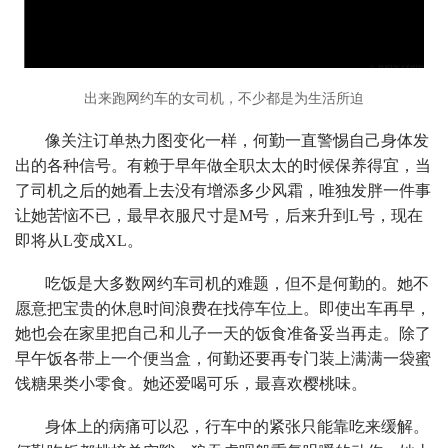
出来跑网约车的女司机，不少都是为生活所迫
像关注订单热力图变化一样，何勤一直警惕自己身体发
出的各种信号。有赖于早年做全职太太的时候保养得宜，当
了司机之后的她看上去没有增添多少风霜，唯独发胖一件事
让她苦恼不已，最早衣服尺寸是M号，后来升到L号，现在
即将从L变成XL。
吃饭是大多数网约车司机的难题，但不是何勤的。她不
愿意把宝贵的休息时间浪费在找停车位上。即使出车再早，
她也会在家里把自己和儿子一天的饭食准备妥当再走。除了
早午饭各带上一个便当盒，何勤还要再专门装上满满一袋蜜
饯糖果类小零食。她还爱喝可乐，最喜欢樱桃味。
身体上的病痛可以忍，行车中的紧张只能靠吃来缓解。