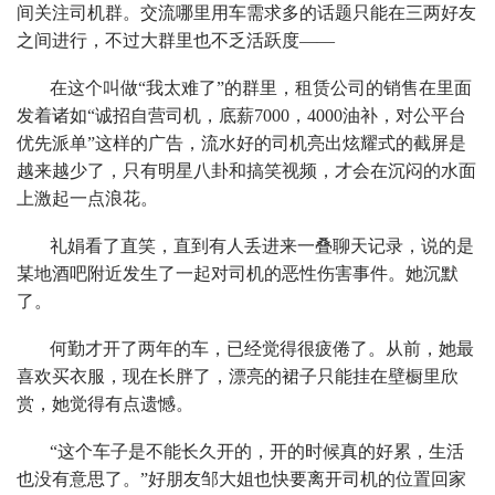
间关注司机群。交流哪里用车需求多的话题只能在三两好友
之间进行，不过大群里也不乏活跃度——
在这个叫做“我太难了”的群里，租赁公司的销售在里面
发着诸如“诚招自营司机，底薪7000，4000油补，对公平台
优先派单”这样的广告，流水好的司机亮出炫耀式的截屏是
越来越少了，只有明星八卦和搞笑视频，才会在沉闷的水面
上激起一点浪花。
礼娟看了直笑，直到有人丢进来一叠聊天记录，说的是
某地酒吧附近发生了一起对司机的恶性伤害事件。她沉默
了。
何勤才开了两年的车，已经觉得很疲倦了。从前，她最
喜欢买衣服，现在长胖了，漂亮的裙子只能挂在壁橱里欣
赏，她觉得有点遗憾。
“这个车子是不能长久开的，开的时候真的好累，生活
也没有意思了。”好朋友邹大姐也快要离开司机的位置回家