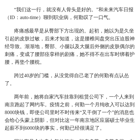
“我们这一行，就没有人骨头是好的。”和未来汽车日报
（ID：auto-time）聊到职业病，何勤叹了一口气。
疼痛感最早是从臀部下方出现的。起初，她以为是久坐
引起的皮肤过敏，后来才知道，这是腰椎间盘突出压迫股神
经导致。渐渐地，臀部、小腿以及大腿后外侧的皮肤偶尔的
刺痛，变成了腰部痉挛样的剧痛，她不得不在出车时绑着护
腰，再垫个腰枕。
跨过40岁的门槛，从没觉得自己老了的何勤有点认怂
了。
两年前，她将自家汽车挂靠到租赁公司下，一个人来到
南京跑起了网约车。疫情之前，何勤一个月纯收入可以达到
8000块钱，即使公司里时不时传来“又干倒了一个”的消息也
会给心头蒙上阴影，但对比这一年南京地区应届硕士毕业生
起薪不到6000块的事实，何勤已经很满足了。