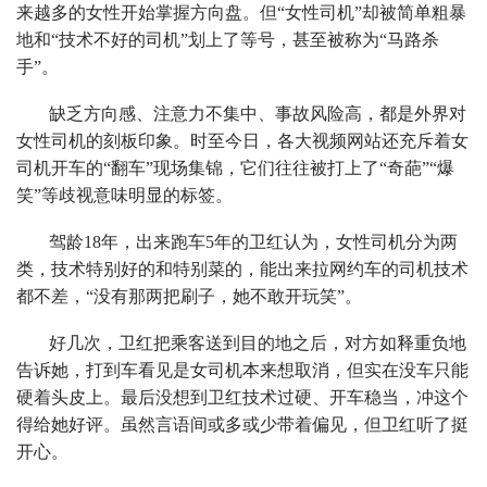
来越多的女性开始掌握方向盘。但“女性司机”却被简单粗暴
地和“技术不好的司机”划上了等号，甚至被称为“马路杀
手”。
缺乏方向感、注意力不集中、事故风险高，都是外界对
女性司机的刻板印象。时至今日，各大视频网站还充斥着女
司机开车的“翻车”现场集锦，它们往往被打上了“奇葩”“爆
笑”等歧视意味明显的标签。
驾龄18年，出来跑车5年的卫红认为，女性司机分为两
类，技术特别好的和特别菜的，能出来拉网约车的司机技术
都不差，“没有那两把刷子，她不敢开玩笑”。
好几次，卫红把乘客送到目的地之后，对方如释重负地
告诉她，打到车看见是女司机本来想取消，但实在没车只能
硬着头皮上。最后没想到卫红技术过硬、开车稳当，冲这个
得给她好评。虽然言语间或多或少带着偏见，但卫红听了挺
开心。