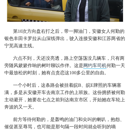
第10次方向盘右打之后，带一脚油门，安徽女人何勤的
银色丰田卡罗拉从山深线弹出，驶入连接安徽和江苏两省的
宁芜高速主线。
六点不到，天还没亮透，路上空荡荡没几辆车，只有两
旁随风簌簌作响的树叶聊以作伴。这是
网约车司机
何勤一天
中最放松的时刻，她有点贪恋这100多公里的自由。
一个小时后，这条路会被挂着皖B、皖E牌照的车辆塞
满，多是从安徽开车去南京工作的上班族。这份拥挤被何勤
主动避开，她要在七点之前到达南京市区，开始她在车轮上
奔波的又一天。
前方等待何勤的，是轰鸣的油门和尖叫的喇叭，抱怨、
催促甚至辱骂，也可能是那句隔一段时间就会听到的嘀