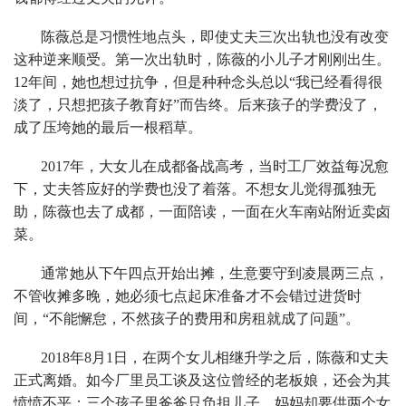
陈薇总是习惯性地点头，即使丈夫三次出轨也没有改变
这种逆来顺受。第一次出轨时，陈薇的小儿子才刚刚出生。
12年间，她也想过抗争，但是种种念头总以“我已经看得很
淡了，只想把孩子教育好”而告终。后来孩子的学费没了，
成了压垮她的最后一根稻草。
2017年，大女儿在成都备战高考，当时工厂效益每况愈
下，丈夫答应好的学费也没了着落。不想女儿觉得孤独无
助，陈薇也去了成都，一面陪读，一面在火车南站附近卖卤
菜。
通常她从下午四点开始出摊，生意要守到凌晨两三点，
不管收摊多晚，她必须七点起床准备才不会错过进货时
间，“不能懈怠，不然孩子的费用和房租就成了问题”。
2018年8月1日，在两个女儿相继升学之后，陈薇和丈夫
正式离婚。如今厂里员工谈及这位曾经的老板娘，还会为其
愤愤不平：三个孩子里爸爸只负担儿子，妈妈却要供两个女