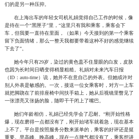
们的是另一种压抑。
在上海出车的年轻女司机礼娟觉得自己工作的时候，像
是待在一个“黑匣子”里，“这里只有我和乘客，乘客会下
车，但我要一直待在里面，（如果）今天接到的第一个乘客
留下负面情绪，那么一整天我都要带着这种不好的感觉继续
下去了”。
她今年只有29岁，染过的黄色盖不住显眼的白发，皮肤
也因为长时间日晒变得稍显粗糙。礼娟对未来汽车日报
（ID：auto-time）说，她并不在意自己的外表。但她或许对
别人外表是敏感的。一次，接送一位女乘客时，对方一上车
就把脚跷在了前排座椅中间扶手箱上，她从后视镜里瞥见了
一张漂亮又张扬的脸，随即干干闭上了嘴巴。
她们年龄相仿，礼娟已经先学会了忍耐。“刚开始性格
爆，现在磨得一点都没有了，刚开始堵车就着急，现在基本
上不了。平台是按照服务分数来派单的，乘客的好评还是挺
重要。早高峰、晚高峰，现在一点脾气都没有了，乘客想讲