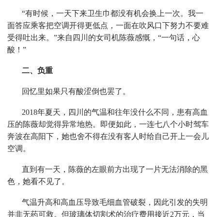
“有时候，一天下来卫生巾都没有机会换上一次。我一
面答应乘客把空调开得更低点，一面在吹风口下努力不要难
受得吐出来。”来自四川的女司机陈薇感慨，“一句话，心
酸！”
二、负重
回忆里如果只有酸涩倒也罢了。
2018年夏天，四川的气温和往年没什么不同，患有高血
压的陈薇却觉得异常地热。即便如此，一连七八个小时驾车
奔波在高阳下，她也舍不得在没有客人时给自己开上一会儿
空调。
直到有一天，陈薇的左眼前方出现了一片无法消除的黑
色，她看不见了。
气温升高和高血压导致毛细血管破裂，因此引发的失明
并非无药可救。但玻璃体切割术的治疗费用接近2万元，当