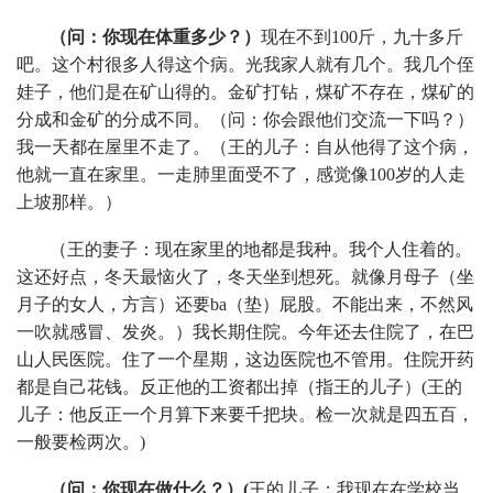
（问：你现在体重多少？）
现在不到100斤，九十多斤
吧。这个村很多人得这个病。光我家人就有几个。我几个侄
娃子，他们是在矿山得的。金矿打钻，煤矿不存在，煤矿的
分成和金矿的分成不同。（问：你会跟他们交流一下吗？）
我一天都在屋里不走了。（王的儿子：自从他得了这个病，
他就一直在家里。一走肺里面受不了，感觉像100岁的人走
上坡那样。）
（王的妻子：现在家里的地都是我种。我个人住着的。
这还好点，冬天最恼火了，冬天坐到想死。就像月母子（坐
月子的女人，方言）还要ba（垫）屁股。不能出来，不然风
一吹就感冒、发炎。）我长期住院。今年还去住院了，在巴
山人民医院。住了一个星期，这边医院也不管用。住院开药
都是自己花钱。反正他的工资都出掉（指王的儿子）(王的
儿子：他反正一个月算下来要千把块。检一次就是四五百，
一般要检两次。)
（问：你现在做什么？）(
王的儿子：我现在在学校当