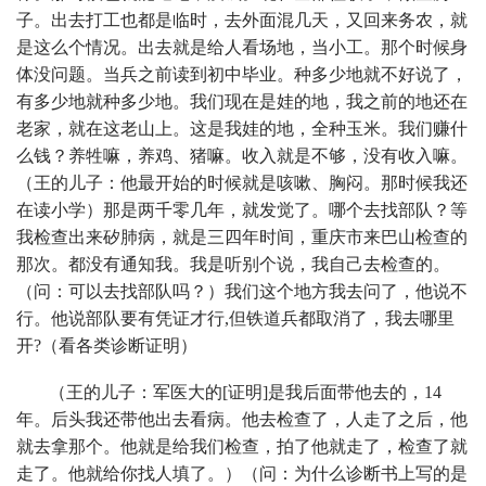
子。出去打工也都是临时，去外面混几天，又回来务农，就
是这么个情况。出去就是给人看场地，当小工。那个时候身
体没问题。当兵之前读到初中毕业。种多少地就不好说了，
有多少地就种多少地。我们现在是娃的地，我之前的地还在
老家，就在这老山上。这是我娃的地，全种玉米。我们赚什
么钱？养牲嘛，养鸡、猪嘛。收入就是不够，没有收入嘛。
（王的儿子：他最开始的时候就是咳嗽、胸闷。那时候我还
在读小学）那是两千零几年，就发觉了。哪个去找部队？等
我检查出来矽肺病，就是三四年时间，重庆市来巴山检查的
那次。都没有通知我。我是听别个说，我自己去检查的。
（问：可以去找部队吗？）我们这个地方我去问了，他说不
行。他说部队要有凭证才行,但铁道兵都取消了，我去哪里
开?（看各类诊断证明）
（王的儿子：军医大的[证明]是我后面带他去的，14
年。后头我还带他出去看病。他去检查了，人走了之后，他
就去拿那个。他就是给我们检查，拍了他就走了，检查了就
走了。他就给你找人填了。）（问：为什么诊断书上写的是