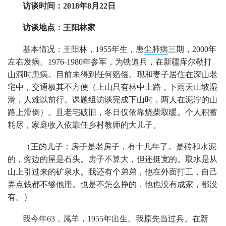
访谈时间：2018年8月22日
访谈地点：王阳林家
基本情况：王阳林，1955年生，患
尘肺病
三期，2000年
左右发病。1976-1980年参军，为铁道兵，在新疆库尔勒打
山洞时患病。目前未得到任何赔偿。现和妻子居住在深山老
宅中，交通极其不方便（上山只有林中土路，下雨天山坡湿
滑，人难以前行。课题组访谈完成下山时，两人在泥泞的山
路上滑倒）。且老宅破旧，冬日仅依靠烧柴取暖。个人积蓄
耗尽，家庭收入依靠任乡村教师的大儿子。
（王的儿子：房子是老房子，有十几年了。是砖和水泥
的，旁边的屋是石头。房子不算大，但还挺宽的。取水是从
山上引过来的矿泉水。我还有个弟弟，他在外面打工，自己
弄点钱都不够他用。也是不怎么挣的，他也没有成家，都没
有。）
我今年63，属羊，1955年出生。我原先当过兵。在新