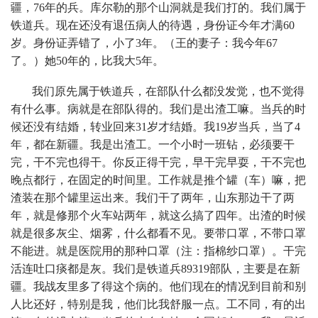
疆，76年的兵。库尔勒的那个山洞就是我们打的。我们属于
铁道兵。现在还没有退伍病人的待遇，身份证今年才满60
岁。身份证弄错了，小了3年。（王的妻子：我今年67
了。）她50年的，比我大5年。
我们原先属于铁道兵，在部队什么都没发觉，也不觉得
有什么事。病就是在部队得的。我们是出渣工嘛。当兵的时
候还没有结婚，转业回来31岁才结婚。我19岁当兵，当了4
年，都在新疆。我是出渣工。一个小时一班钻，必须要干
完，干不完也得干。你反正得干完，早干完早耍，干不完也
晚点都行，在固定的时间里。工作就是推个罐（车）嘛，把
渣装在那个罐里运出来。我们干了两年，山东那边干了两
年，就是修那个火车站两年，就这么搞了四年。出渣的时候
就是很多灰尘、烟雾，什么都看不见。要带口罩，不带口罩
不能进。就是医院用的那种口罩（注：指棉纱口罩）。干完
活连吐口痰都是灰。我们是铁道兵89319部队，主要是在新
疆。我战友里多了得这个病的。他们现在的情况到目前和别
人比还好，特别是我，他们比我舒服一点。工不同，有的出