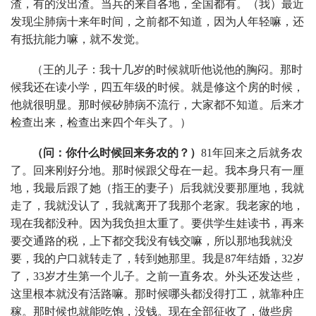
渣，有的没出渣。当兵的来自各地，全国都有。（我）最近
发现尘肺病十来年时间，之前都不知道，因为人年轻嘛，还
有抵抗能力嘛，就不发觉。
（王的儿子：我十几岁的时候就听他说他的胸闷。那时
候我还在读小学，四五年级的时候。就是修这个房的时候，
他就很明显。那时候矽肺病不流行，大家都不知道。后来才
检查出来，检查出来四个年头了。）
（问：你什么时候回来务农的？）
81年回来之后就务农
了。回来刚好分地。那时候跟父母在一起。我本身只有一厘
地，我最后跟了她（指王的妻子）后我就没要那厘地，我就
走了，我就没认了，我就离开了我那个老家。我老家的地，
现在我都没种。因为我负担太重了。要供学生娃读书，再来
要交通路的税，上下都交我没有钱交嘛，所以那地我就没
要，我的户口就转走了，转到她那里。我是87年结婚，32岁
了，33岁才生第一个儿子。之前一直务农。外头还发达些，
这里根本就没有活路嘛。那时候哪头都没得打工，就靠种庄
稼。那时候也就能吃饱，没钱。现在全部征收了，做些房