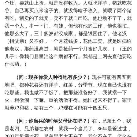
个灶。柴就山上捡。就是没得收入。人就吃洋芋，猪就吃苞
谷。自己再买点米啥子的。就没得啥子收入。就喂了两个猪
有吃。猪卖的了就卖，卖不了就自己吃。他也动不了了，就
我一个人，串一下门。有娃，但他有他的工作，他也很忙。
他那么大了，三十多岁都没成家，都是钱困住了。他老汉
（指父亲）又不好，一个月花钱多，花他工资。就是医病给
他老汉，那药没离过，就是捡药一个月捡好几次。）（王的
儿子：像我们县里治这个病都不行。我都是上网去查他要吃
什么药。）
（问：现在你爱人种得地有多少？）
现在可能有四五亩
地吧。都种苞谷还有洋芋、红薯，分季节。现在自己也没有
吃那些。我也做不了饭了。把那些准备好了，我就攒一下
火，稍微溜一下嘛。重的活做不得。她忙起来不得了。家里
就养鸡和猪，猪有三个，鸡现在可能有十四五只。
（问：你当兵的时候父母还在吧？）
在，兄弟五个，我
是老四。兄弟都在农村，就我一个当兵了。86年是爸过世，
2003年母亲才死。兄弟里老大不在了，老幺不在了。老幺在