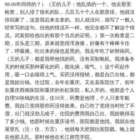
98-06年间得的？）（王的儿子：他乱填的一个。他去那里
检查，别人排了很长的队，几百几十个人在那里排。他就没
排回家了，这是我后来去拿的。别人就没问，就写了一般人
经常写的这句。但他的情况不一样。他完全都不了解这个情
况。武装部给他出的有那个当兵的证明。）第一次检查是二
期，后头是三期。原来就觉得浑身痛，好像有个棒棒卡住
了，呼吸痛。吐出来的痰也是黑的。我去年吃了矽肺病药。
（王的儿子：都是我帮他找的药。没有买制氧机。我准备冬
天的时候买那种雾化的药，能化痰，喘气。）这个药起作
用，吸一口会喘得上气。买药没得报销，都是自己出钱，都
是我娃出钱。住过院，去年在重庆。又在县医院住了。前年
在重庆西南医院和重庆的长虹医院，私人开的。他那是个人
自理50块钱的生活，住10天，药费是他理，个人只拿车船
费。我自己觉得那些药没得效果。自己吃了觉得当时吃了不
溜，出门就没劲儿啥子。住院的费用我自己出。我娃晓得花
了多少钱。他那时候在重庆读书，医院都是他找。我就在他
屋里扎（注：住，方言），他就每天把我往医院载。晚上就
在他那儿扎。那时候他在长江师范学院。