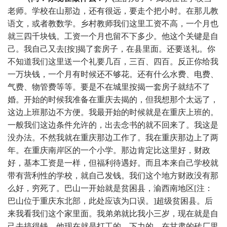
老师。学校在山那边，还有很远，要走个把小时。在那儿教
语文，或者教数学。乡村教师我们这里工资不高，一个月也
就三四千块钱。工资一个月也留不下多少。他这个关键是自
己。我自己又去[按]揭了套房子，在县里面。还要送礼。你
不知道我们这里送一个礼要几百，三百、四百。反正你给我
一万块钱，一个月有时候还不够花。还有什么水费、电费、
气费、物管费等等。要是不在城里按揭一套房子就结不了
婚。开始的时候我准备在重庆去揭的，但我想那个太远了，
这边上班那边不方便。我最开始的时候就是在重庆上班的。
一般我们这边条件允许的，出去念书的就不回来了。我这是
没办法。不然我就在重庆那边工作了。我在重庆那边上了两
年。在重庆南岸区的一个小学。那边肯定比这里好，财政
好，基本工资是一样，但福利待遇好。而且本来自己学校就
带有营利性的学校，就自己发钱。我们这个地方财政没有那
么好，穷死了。巴山一开始就是贫困县，渝西南地区[注：
巴山位于重庆东北部，此处应该为口误。]超级贫困县。后
来我看我们这个家里面。我弟弟就比我小三岁，现在就是自
己去搞得钱。他现在就是打工的，下力的，在甘肃的砖厂里