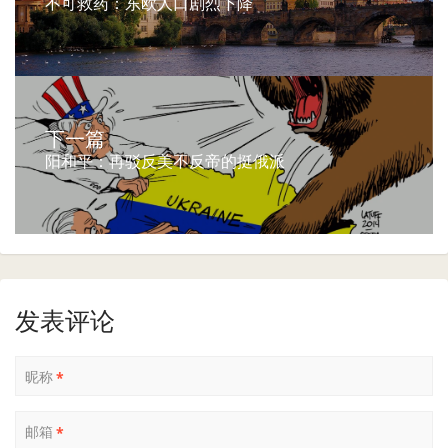
不可救药：东欧人口剧烈下降
下一篇
阳和平：再驳反美不反帝的挺俄派
发表评论
昵称
*
邮箱
*